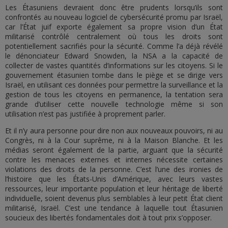
Les Étasuniens devraient donc être prudents lorsqu’ils sont
confrontés au nouveau logiciel de cybersécurité promu par Israël,
car l’État juif exporte également sa propre vision d’un État
militarisé contrôlé centralement où tous les droits sont
potentiellement sacrifiés pour la sécurité. Comme l’a déjà révélé
le dénonciateur Edward Snowden, la NSA a la capacité de
collecter de vastes quantités d’informations sur les citoyens. Si le
gouvernement étasunien tombe dans le piège et se dirige vers
Israël, en utilisant ces données pour permettre la surveillance et la
gestion de tous les citoyens en permanence, la tentation sera
grande d’utiliser cette nouvelle technologie même si son
utilisation n’est pas justifiée à proprement parler.
Et il n’y aura personne pour dire non aux nouveaux pouvoirs, ni au
Congrès, ni à la Cour suprême, ni à la Maison Blanche. Et les
médias seront également de la partie, arguant que la sécurité
contre les menaces externes et internes nécessite certaines
violations des droits de la personne. C’est l’une des ironies de
l’histoire que les États-Unis d’Amérique, avec leurs vastes
ressources, leur importante population et leur héritage de liberté
individuelle, soient devenus plus semblables à leur petit État client
militarisé, Israël. C’est une tendance à laquelle tout Étasunien
soucieux des libertés fondamentales doit à tout prix s’opposer.