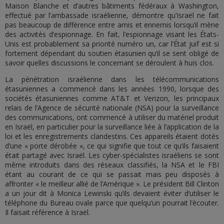
Maison Blanche et d’autres bâtiments fédéraux à Washington,
effectué par l’ambassade israélienne, démontre qu’Israël ne fait
pas beaucoup de différence entre amis et ennemis lorsqu’il mène
des activités d’espionnage. En fait, l’espionnage visant les États-
Unis est probablement sa priorité numéro un, car l’État juif est si
fortement dépendant du soutien étasunien qu’il se sent obligé de
savoir quelles discussions le concernant se déroulent à huis clos.
La pénétration israélienne dans les télécommunications
étasuniennes a commencé dans les années 1990, lorsque des
sociétés étasuniennes comme AT&T et Verizon, les principaux
relais de l’Agence de sécurité nationale (NSA) pour la surveillance
des communications, ont commencé à utiliser du matériel produit
en Israël, en particulier pour la surveillance liée à l’application de la
loi et les enregistrements clandestins. Ces appareils étaient dotés
d’une « porte dérobée », ce qui signifie que tout ce qu’ils faisaient
était partagé avec Israël. Les cyber-spécialistes israéliens se sont
même introduits dans des réseaux classifiés, la NSA et le FBI
étant au courant de ce qui se passait mais peu disposés à
affronter « le meilleur allié de l’Amérique ». Le président Bill Clinton
a un jour dit à Monica Lewinski qu’ils devaient éviter d’utiliser le
téléphone du Bureau ovale parce que quelqu’un pourrait l’écouter.
Il faisait référence à Israël.