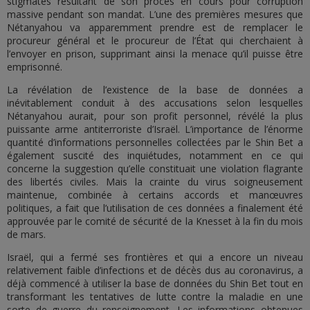
stigmates résultant de son procès en cours pour corruption
massive pendant son mandat. L’une des premières mesures que
Nétanyahou va apparemment prendre est de remplacer le
procureur général et le procureur de l’État qui cherchaient à
l’envoyer en prison, supprimant ainsi la menace qu’il puisse être
emprisonné.
La révélation de l’existence de la base de données a
inévitablement conduit à des accusations selon lesquelles
Nétanyahou aurait, pour son profit personnel, révélé la plus
puissante arme antiterroriste d’Israël. L’importance de l’énorme
quantité d’informations personnelles collectées par le Shin Bet a
également suscité des inquiétudes, notamment en ce qui
concerne la suggestion qu’elle constituait une violation flagrante
des libertés civiles. Mais la crainte du virus soigneusement
maintenue, combinée à certains accords et manœuvres
politiques, a fait que l’utilisation de ces données a finalement été
approuvée par le comité de sécurité de la Knesset à la fin du mois
de mars.
Israël, qui a fermé ses frontières et qui a encore un niveau
relativement faible d’infections et de décès dus au coronavirus, a
déjà commencé à utiliser la base de données du Shin Bet tout en
transformant les tentatives de lutte contre la maladie en une
sorte de guerre du renseignement. Les informations obtenues