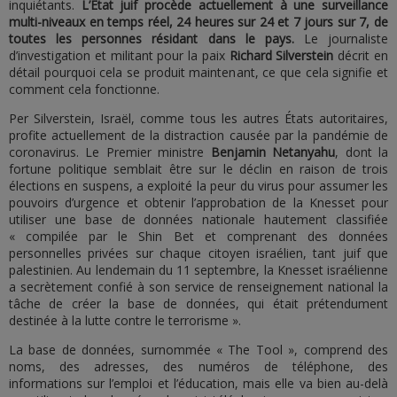
inquiétants.
L’État juif procède actuellement à une surveillance
multi-niveaux en temps réel, 24 heures sur 24 et 7 jours sur 7, de
toutes les personnes résidant dans le pays.
Le journaliste
d’investigation et militant pour la paix
Richard Silverstein
décrit en
détail pourquoi cela se produit maintenant, ce que cela signifie et
comment cela fonctionne.
Per Silverstein, Israël, comme tous les autres États autoritaires,
profite actuellement de la distraction causée par la pandémie de
coronavirus. Le Premier ministre
Benjamin Netanyahu
, dont la
fortune politique semblait être sur le déclin en raison de trois
élections en suspens, a exploité la peur du virus pour assumer les
pouvoirs d’urgence et obtenir l’approbation de la Knesset pour
utiliser une base de données nationale hautement classifiée
« compilée par le Shin Bet et comprenant des données
personnelles privées sur chaque citoyen israélien, tant juif que
palestinien. Au lendemain du 11 septembre, la Knesset israélienne
a secrètement confié à son service de renseignement national la
tâche de créer la base de données, qui était prétendument
destinée à la lutte contre le terrorisme ».
La base de données, surnommée « The Tool », comprend des
noms, des adresses, des numéros de téléphone, des
informations sur l’emploi et l’éducation, mais elle va bien au-delà