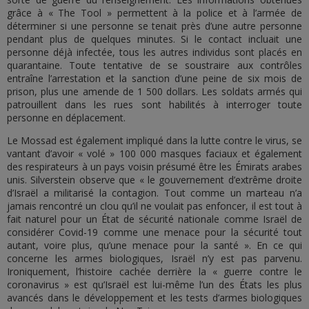
grâce à « The Tool » permettent à la police et à l’armée de
déterminer si une personne se tenait près d’une autre personne
pendant plus de quelques minutes. Si le contact incluait une
personne déjà infectée, tous les autres individus sont placés en
quarantaine. Toute tentative de se soustraire aux contrôles
entraîne l’arrestation et la sanction d’une peine de six mois de
prison, plus une amende de 1 500 dollars. Les soldats armés qui
patrouillent dans les rues sont habilités à interroger toute
personne en déplacement.
Le Mossad est également impliqué dans la lutte contre le virus, se
vantant d’avoir « volé » 100 000 masques faciaux et également
des respirateurs à un pays voisin présumé être les Émirats arabes
unis. Silverstein observe que « le gouvernement d’extrême droite
d’Israël a militarisé la contagion. Tout comme un marteau n’a
jamais rencontré un clou qu’il ne voulait pas enfoncer, il est tout à
fait naturel pour un État de sécurité nationale comme Israël de
considérer Covid-19 comme une menace pour la sécurité tout
autant, voire plus, qu’une menace pour la santé ». En ce qui
concerne les armes biologiques, Israël n’y est pas parvenu.
Ironiquement, l’histoire cachée derrière la « guerre contre le
coronavirus » est qu’Israël est lui-même l’un des États les plus
avancés dans le développement et les tests d’armes biologiques