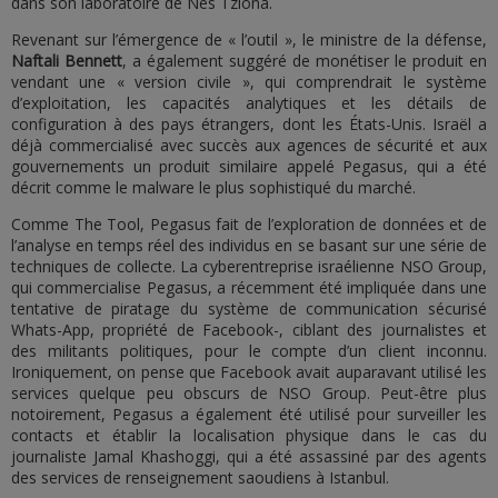
dans son laboratoire de Nes Tziona.
Revenant sur l’émergence de « l’outil », le ministre de la défense,
Naftali Bennett
, a également suggéré de monétiser le produit en
vendant une « version civile », qui comprendrait le système
d’exploitation, les capacités analytiques et les détails de
configuration à des pays étrangers, dont les États-Unis. Israël a
déjà commercialisé avec succès aux agences de sécurité et aux
gouvernements un produit similaire appelé Pegasus, qui a été
décrit comme le malware le plus sophistiqué du marché.
Comme The Tool, Pegasus fait de l’exploration de données et de
l’analyse en temps réel des individus en se basant sur une série de
techniques de collecte. La cyberentreprise israélienne NSO Group,
qui commercialise Pegasus, a récemment été impliquée dans une
tentative de piratage du système de communication sécurisé
Whats-App, propriété de Facebook-, ciblant des journalistes et
des militants politiques, pour le compte d’un client inconnu.
Ironiquement, on pense que Facebook avait auparavant utilisé les
services quelque peu obscurs de NSO Group. Peut-être plus
notoirement, Pegasus a également été utilisé pour surveiller les
contacts et établir la localisation physique dans le cas du
journaliste Jamal Khashoggi, qui a été assassiné par des agents
des services de renseignement saoudiens à Istanbul.