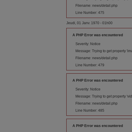
Filename: news/detail.php
Line Number: 475
Jeudi, 01 Janv. 1970 - 01h00
A PHP Error was encountered
Severity: Notice
Message: Trying to get property 'im
Filename: news/detail.php
Line Number: 479
A PHP Error was encountered
Severity: Notice
Message: Trying to get property 'vid
Filename: news/detail.php
Line Number: 485
A PHP Error was encountered