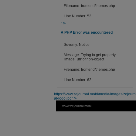
Filename: frontend/themes.php
Line Number: 53
" />
A PHP Error was encountered
Severity: Notice
Message: Trying to get property
'image_url' of non-object
Filename: frontend/themes.php
Line Number: 62
https://www.zejournal.mobi/media/images/zejourn
al-logo.jpg" />
www.zejournal.mobi