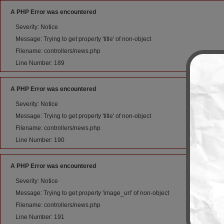
A PHP Error was encountered
Severity: Notice
Message: Trying to get property 'title' of non-object
Filename: controllers/news.php
Line Number: 189
A PHP Error was encountered
Severity: Notice
Message: Trying to get property 'title' of non-object
Filename: controllers/news.php
Line Number: 190
A PHP Error was encountered
Severity: Notice
Message: Trying to get property 'image_url' of non-object
Filename: controllers/news.php
Line Number: 191