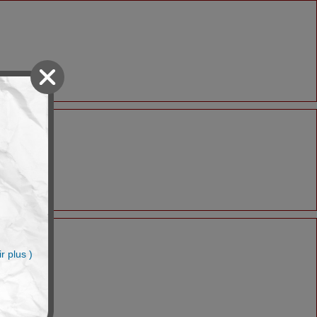
n
r plus )