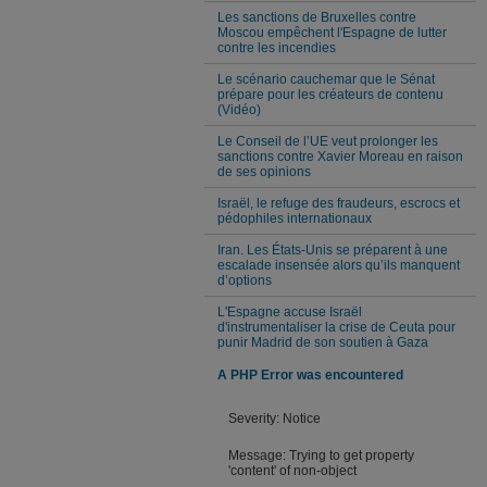
Les sanctions de Bruxelles contre
Moscou empêchent l'Espagne de lutter
contre les incendies
Le scénario cauchemar que le Sénat
prépare pour les créateurs de contenu
(Vidéo)
Le Conseil de l’UE veut prolonger les
sanctions contre Xavier Moreau en raison
de ses opinions
Israël, le refuge des fraudeurs, escrocs et
pédophiles internationaux
Iran. Les États-Unis se préparent à une
escalade insensée alors qu’ils manquent
d’options
L'Espagne accuse Israël
d'instrumentaliser la crise de Ceuta pour
punir Madrid de son soutien à Gaza
A PHP Error was encountered
Severity: Notice
Message: Trying to get property
'content' of non-object