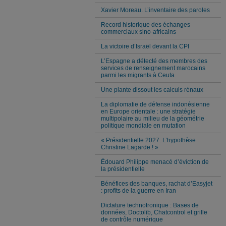
Xavier Moreau. L’inventaire des paroles
Record historique des échanges
commerciaux sino-africains
La victoire d’Israël devant la CPI
L’Espagne a détecté des membres des
services de renseignement marocains
parmi les migrants à Ceuta
Une plante dissout les calculs rénaux
La diplomatie de défense indonésienne
en Europe orientale : une stratégie
multipolaire au milieu de la géométrie
politique mondiale en mutation
« Présidentielle 2027. L’hypothèse
Christine Lagarde ! »
Édouard Philippe menacé d’éviction de
la présidentielle
Bénéfices des banques, rachat d’Easyjet
: profits de la guerre en Iran
Dictature technotronique : Bases de
données, Doctolib, Chatcontrol et grille
de contrôle numérique