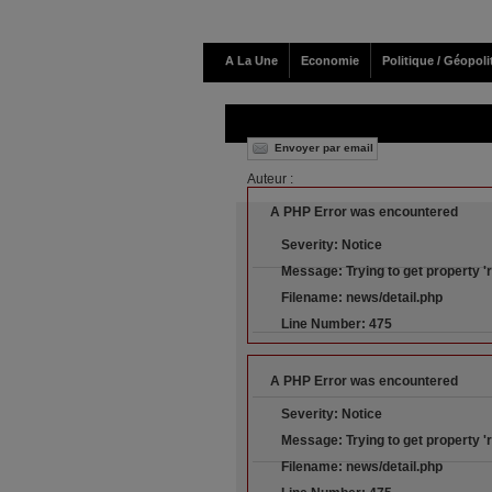
A La Une
Economie
Politique / Géopoli
Envoyer par email
Auteur :
A PHP Error was encountered
Severity: Notice
Message: Trying to get property '
Filename: news/detail.php
Line Number: 475
A PHP Error was encountered
Severity: Notice
Message: Trying to get property '
Filename: news/detail.php