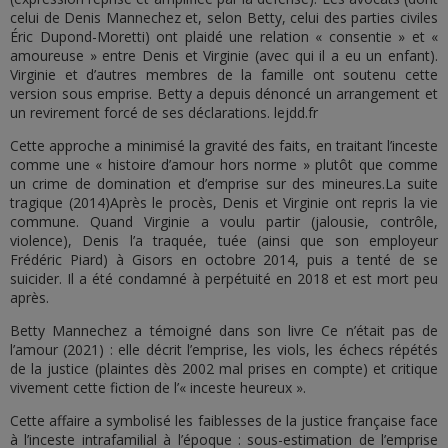
celui de Denis Mannechez et, selon Betty, celui des parties civiles
Éric Dupond-Moretti) ont plaidé une relation « consentie » et «
amoureuse » entre Denis et Virginie (avec qui il a eu un enfant).
Virginie et d’autres membres de la famille ont soutenu cette
version sous emprise. Betty a depuis dénoncé un arrangement et
un revirement forcé de ses déclarations. lejdd.fr
Cette approche a minimisé la gravité des faits, en traitant l’inceste
comme une « histoire d’amour hors norme » plutôt que comme
un crime de domination et d’emprise sur des mineures.La suite
tragique (2014)Après le procès, Denis et Virginie ont repris la vie
commune. Quand Virginie a voulu partir (jalousie, contrôle,
violence), Denis l’a traquée, tuée (ainsi que son employeur
Frédéric Piard) à Gisors en octobre 2014, puis a tenté de se
suicider. Il a été condamné à perpétuité en 2018 et est mort peu
après.
Betty Mannechez a témoigné dans son livre Ce n’était pas de
l’amour (2021) : elle décrit l’emprise, les viols, les échecs répétés
de la justice (plaintes dès 2002 mal prises en compte) et critique
vivement cette fiction de l’« inceste heureux ».
Cette affaire a symbolisé les faiblesses de la justice française face
à l’inceste intrafamilial à l’époque : sous-estimation de l’emprise