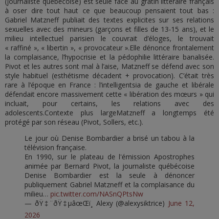
(journaliste québécoise) est seule face au gratin littéraire français
à oser dire tout haut ce que beaucoup pensaient tout bas :
Gabriel Matzneff publiait des textes explicites sur ses relations
sexuelles avec des mineurs (garçons et filles de 13-15 ans), et le
milieu intellectuel parisien le couvrait d’éloges, le trouvait
« raffiné », « libertin », « provocateur ».Elle dénonce frontalement
la complaisance, l’hypocrisie et la pédophilie littéraire banalisée.
Pivot et les autres sont mal à l’aise, Matzneff se défend avec son
style habituel (esthétisme décadent + provocation). C’était très
rare à l’époque en France : l’intelligentsia de gauche et libérale
défendait encore massivement cette « libération des mœurs » qui
incluait, pour certains, les relations avec des
adolescents.Contexte plus largeMatzneff a longtemps été
protégé par son réseau (Pivot, Sollers, etc.).
Le jour où Denise Bombardier a brisé un tabou à la
télévision française.
En 1990, sur le plateau de l'émission Apostrophes
animée par Bernard Pivot, la journaliste québécoise
Denise Bombardier est la seule à dénoncer
publiquement Gabriel Matzneff et la complaisance du
milieu…
pic.twitter.com/NASnQPtsNw
— ðŸ‡¨ðŸ‡µâœŒï¸ Alexy (@alexysiktrice)
June 12,
2026