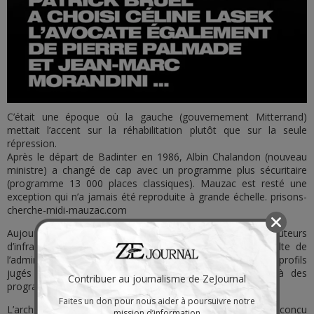
C’était une époque où la gauche (gouvernement Mitterrand)
mettait l’accent sur la réhabilitation plutôt que sur la seule
répression.
Après le départ de Badinter en 1986, Albin Chalandon (nouveau
ministre) a changé de cap avec un programme plus sécuritaire
(programme 13 000 places classiques). Mauzac est resté une
exception qui n’a jamais été reproduite à grande échelle. prisons-
cherche-midi-mauzac.com
Aujourd’hui, le choix d’y placer massivement des auteurs
d’infractions sexuelles (dont beaucoup sur mineurs) résulte de
l’administration pénitentiaire, qui y voit un lieu adapté à des profils
jugés « moins violents » entre eux et plus réceptifs à des
Contribuer au journalisme de ZeJournal
programmes de soins/réinsertion.
Faites un don pour nous aider à poursuivre notre
L’architecte Christian Demonchy (avec Noëlle Janet) l’a conçu
mission d’information