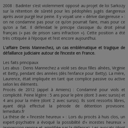
2008 : Badinter s’est violemment opposé au projet de loi Sarkozy
sur la rétention de sûreté pour les pédophiles jugés dangereux
après avoir purgé leur peine. Il y voyait une « dérive dangereuse » :
on ne condamne pas pour ce qu’on pourrait faire, mais pour ce
qu’on a fait. Il défendait le principe classique du droit pénal
français (« pas de prison sans infraction »). Cette position a été
très critiquée à l’époque et l’est encore aujourd’hui.
L'affaire Denis Mannechez, un cas emblématique et tragique de
défaillance judiciaire autour de l’inceste en France.
Les faits principaux
Les abus : Denis Mannechez a violé ses deux filles aînées, Virginie
et Betty, pendant des années (dès l’enfance pour Betty). La mère,
Laurence, était impliquée en tant que complice passive ou active
selon les éléments.
Procès de 2012 (appel à Amiens) : Condamné pour viols et
complicité. Peine légère : 5 ans pour le père (dont 3 avec sursis) et
4 ans pour la mère (dont 2 avec sursis). Ils sont ressortis libres,
ayant déjà effectué la période de détention provisoire.
lemediatv.fr
La thèse de « l’inceste heureux » : Lors du procès à huis clos, un
expert-psychiatre a évoqué la possibilité d’« incestes heureux »
(expression reprise et amplifiée par la défense). Les avocats (dont