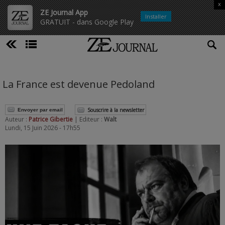
x
ZE Journal App
Installer
GRATUIT - dans Google Play
La France est devenue Pedoland
Souscrire à la newsletter
Envoyer par email
Auteur :
Patrice Gibertie
| Editeur :
Walt
Lundi, 15 Juin 2026 - 17h55