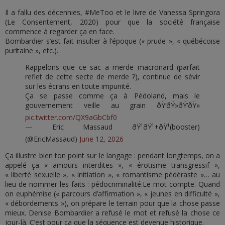
Il a fallu des décennies, #MeToo et le livre de Vanessa Springora
(Le Consentement, 2020) pour que la société française
commence à regarder ça en face.
Bombardier s’est fait insulter à l’époque (« prude », « québécoise
puritaine », etc.).
Rappelons que ce sac a merde macronard (parfait
reflet de cette secte de merde ?), continue de sévir
sur les écrans en toute impunité.
Ça se passe comme ça à Pédoland, mais le
gouvernement veille au grain ðŸ‘ðŸ»ðŸ‘ðŸ»
pic.twitter.com/QX9aGbCbf0
— Eric Massaud ðŸ¹ðŸ¹+ðŸ¹(booster)
(@EricMassaud)
June 12, 2026
Ça illustre bien ton point sur le langage : pendant longtemps, on a
appelé ça « amours interdites », « érotisme transgressif »,
« liberté sexuelle », « initiation », « romantisme pédéraste »… au
lieu de nommer les faits : pédocriminalité.Le mot compte. Quand
on euphémise (« parcours d’affirmation », « jeunes en difficulté »,
« débordements »), on prépare le terrain pour que la chose passe
mieux. Denise Bombardier a refusé le mot et refusé la chose ce
jour-là. C’est pour ça que la séquence est devenue historique.