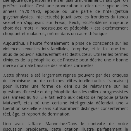
Elle ajoute que personne ne s’en plaindrait vraiment, mais que l’on
préfère l’oublier. C’est une provocation intellectuelle typique des
années 1970-1990, époque où une partie de l’intelligentsia
(psychanalystes, intellectuels) jouait avec les frontières du tabou
sexuel en s’appuyant sur Freud, Reich, etc.Problème majeurLe
choix des mots « incestueuse et pédophile » est extrêmement
choquant et maladroit, même dans un cadre théorique.
Aujourd’hui, il heurte frontalement la prise de conscience sur les
violences sexuelles intrafamiliales, l’emprise, et le fait que tout
abus de pouvoir adulte/enfant est destructeur. Utiliser les termes
cliniques de la pédophilie et de l’inceste pour décrire une « bonne
mère » normale banalise des réalités criminelles
.Cette phrase a été largement reprise (souvent par des critiques
du féminisme ou de certaines élites intellectuelles françaises)
pour illustrer une forme de déni ou de relativisme sur les
questions d’inceste et de pédophilie dans les milieux progressistes
des années 80-90. Elle fait écho aux débats de l’époque (affaire
Matzneff, etc.) où une certaine intelligentsia défendait une «
libération sexuelle » sans suffisamment distinguer consentement
réel, âge, et rapport de domination.
Lien avec l’affaire MannechezDans le contexte de notre
discussion précédente, cette citation illustre parfaitement le