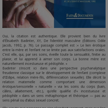
Oui, la citation est authentique. Elle provient bien du livre
d’Élisabeth Badinter, XY, De l’identité masculine (Éditions Odile
Jacob, 1992, p. 76). Le passage complet est :« Le lien érotique
entre la mère et l’enfant ne se limite pas aux satisfactions orales.
C’est elle, qui, par ses soins, éveille toute la sensualité, l’initie au
plaisir, et lui apprend à aimer son corps. La bonne mère est
naturellement incestueuse et pédophile. »
Badinter s’inscrit ici dans une perspective psychanalytique
freudienne classique sur le développement de l’enfant (complexe
d’Œdipe, relation mère-fils, différenciation sexuelle). Elle décrit la
relation maternelle comme comportant une dimension
érotique/sensorielle « naturelle » via les soins du corps (bain,
câlins, allaitement, etc.), qu’elle qualifie d’« incestueuse et
pédophile » dans un sens métaphorique et théorique — pas au
sens pénal ou d’abus sexuel concret.