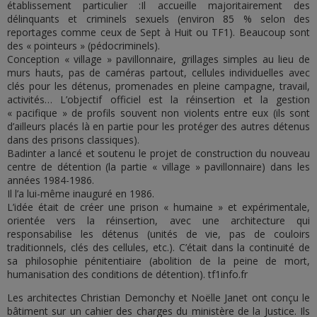
établissement particulier :Il accueille majoritairement des
délinquants et criminels sexuels (environ 85 % selon des
reportages comme ceux de Sept à Huit ou TF1). Beaucoup sont
des « pointeurs » (pédocriminels).
Conception « village » pavillonnaire, grillages simples au lieu de
murs hauts, pas de caméras partout, cellules individuelles avec
clés pour les détenus, promenades en pleine campagne, travail,
activités… L’objectif officiel est la réinsertion et la gestion
« pacifique » de profils souvent non violents entre eux (ils sont
d’ailleurs placés là en partie pour les protéger des autres détenus
dans des prisons classiques).
Badinter a lancé et soutenu le projet de construction du nouveau
centre de détention (la partie « village » pavillonnaire) dans les
années 1984-1986.
Il l’a lui-même inauguré en 1986.
L’idée était de créer une prison « humaine » et expérimentale,
orientée vers la réinsertion, avec une architecture qui
responsabilise les détenus (unités de vie, pas de couloirs
traditionnels, clés des cellules, etc.). C’était dans la continuité de
sa philosophie pénitentiaire (abolition de la peine de mort,
humanisation des conditions de détention). tf1info.fr
Les architectes Christian Demonchy et Noëlle Janet ont conçu le
bâtiment sur un cahier des charges du ministère de la Justice. Ils