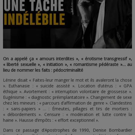
On a appelé ça « amours interdites », « érotisme transgressif »,
« liberté sexuelle », « initiation », « romantisme pédéraste »… au
lieu de nommer les faits : pédocriminalité
Lénine disait « Faites-leur manger le mot et ils avaleront la chose
». Euthanasie : « suicide assisté ». Location d’utérus : « GPA
éthique ». Avortement : « interruption volontaire de grossesse ».
Eugénisme : « diagnostic préimplantatoire ». Changement de sexe
chez les mineurs : « parcours d’affirmation de genre ». Clandestins
: « sans-papiers » … : Émeutes, pillages et tirs de mortiers :
« débordements ». Censure : « modération et lutte contre la
haine ». Hausse d’impôts : « effort exceptionnel ».
Dans ce passage d’Apostrophes de 1990, Denise Bombardier