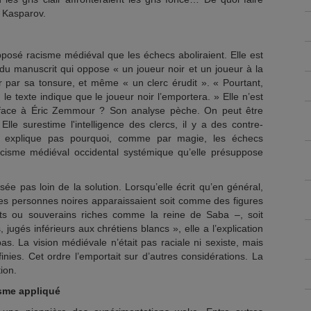
t Kasparov.
supposé racisme médiéval que les échecs aboliraient. Elle est
s du manuscrit qui oppose « un joueur noir et un joueur à la
r par sa tonsure, et même « un clerc érudit ». « Pourtant,
le texte indique que le joueur noir l’emportera. » Elle n’est
o face à Éric Zemmour ? Son analyse pèche. On peut être
lle surestime l'intelligence des clercs, il y a des contre-
s explique pas pourquoi, comme par magie, les échecs
racisme médiéval occidental systémique qu’elle présuppose
sée pas loin de la solution. Lorsqu’elle écrit qu’en général,
les personnes noires apparaissaient soit comme des figures
nts ou souverains riches comme la reine de Saba –, soit
gés inférieurs aux chrétiens blancs », elle a l’explication
as. La vision médiévale n’était pas raciale ni sexiste, mais
inies. Cet ordre l’emportait sur d’autres considérations. La
ion.
isme appliqué