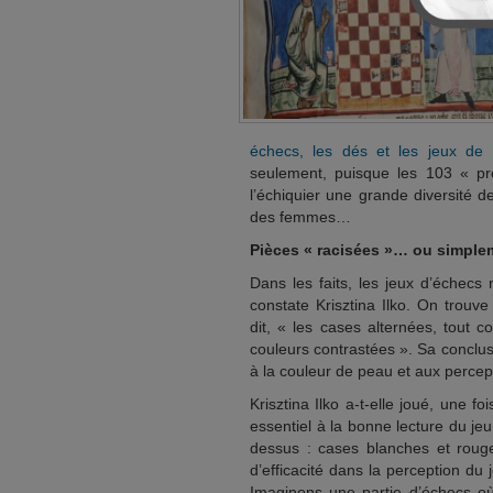
échecs, les dés et les jeux de 
seulement, puisque les 103 « p
l’échiquier une grande diversité d
des femmes…
Pièces « racisées »… ou simple
Dans les faits, les jeux d’échecs
constate Krisztina Ilko. On trouv
dit, « les cases alternées, tout 
couleurs contrastées ». Sa conclusi
à la couleur de peau et aux percept
Krisztina Ilko a-t-elle joué, une
essentiel à la bonne lecture du je
dessus : cases blanches et rouge
d’efficacité dans la perception du
Imaginons une partie d’échecs où 