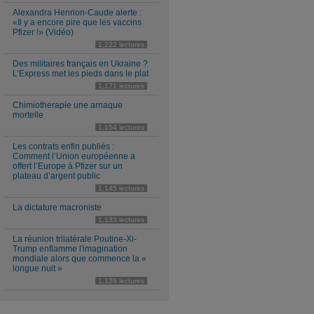
Alexandra Henrion-Caude alerte :
«Il y a encore pire que les vaccins
Pfizer !» (Vidéo)
1,222 lectures
Des militaires français en Ukraine ?
L’Express met les pieds dans le plat
1,171 lectures
Chimiotherapie une arnaque
mortelle
1,154 lectures
Les contrats enfin publiés :
Comment l’Union européenne a
offert l’Europe à Pfizer sur un
plateau d’argent public
1,145 lectures
La dictature macroniste
1,133 lectures
La réunion trilatérale Poutine-Xi-
Trump enflamme l'imagination
mondiale alors que commence la «
longue nuit »
1,126 lectures