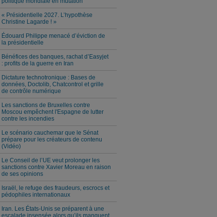
politique mondiale en mutation
« Présidentielle 2027. L’hypothèse
Christine Lagarde ! »
Édouard Philippe menacé d’éviction de
la présidentielle
Bénéfices des banques, rachat d’Easyjet
: profits de la guerre en Iran
Dictature technotronique : Bases de
données, Doctolib, Chatcontrol et grille
de contrôle numérique
Les sanctions de Bruxelles contre
Moscou empêchent l'Espagne de lutter
contre les incendies
Le scénario cauchemar que le Sénat
prépare pour les créateurs de contenu
(Vidéo)
Le Conseil de l’UE veut prolonger les
sanctions contre Xavier Moreau en raison
de ses opinions
Israël, le refuge des fraudeurs, escrocs et
pédophiles internationaux
Iran. Les États-Unis se préparent à une
escalade insensée alors qu’ils manquent