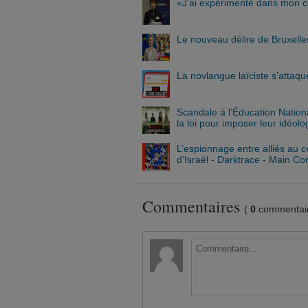
«J’ai expérimenté dans mon co
Le nouveau délire de Bruxelles
La novlangue laïciste s’attaqu
Scandale à l’Éducation Natio
la loi pour imposer leur idéolo
L’espionnage entre alliés au 
d’Israël - Darktrace - Main Co
Commentaires
(
0
commentair