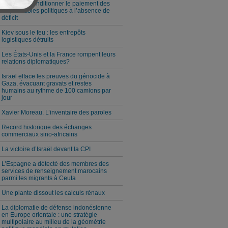
Milei veut conditionner le paiement des
responsables politiques à l’absence de
déficit
Kiev sous le feu : les entrepôts
logistiques détruits
Les États-Unis et la France rompent leurs
relations diplomatiques?
Israël efface les preuves du génocide à
Gaza, évacuant gravats et restes
humains au rythme de 100 camions par
jour
Xavier Moreau. L’inventaire des paroles
Record historique des échanges
commerciaux sino-africains
La victoire d’Israël devant la CPI
L’Espagne a détecté des membres des
services de renseignement marocains
parmi les migrants à Ceuta
Une plante dissout les calculs rénaux
La diplomatie de défense indonésienne
en Europe orientale : une stratégie
multipolaire au milieu de la géométrie