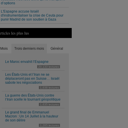
d’options
L'Espagne accuse Israël
d'instrumentaliser la crise de Ceuta pour
punir Madrid de son soutien à Gaza
rticles les plus lus
Mois
Trois derniers mois
Général
Le Maroc envahit l’Espagne
20,133 lectures
Les États-Unis et l’Iran ne se
déplaceront pas en Suisse… Israël
sabote les négociations
1,638 lectures
La guerre des États-Unis contre
l’Iran scelle le tournant géopolitique
1,635 lectures
Le grand final de Emmanuel
Macron : Un 14 Juillet à la hauteur
de son délire
1,265 lectures