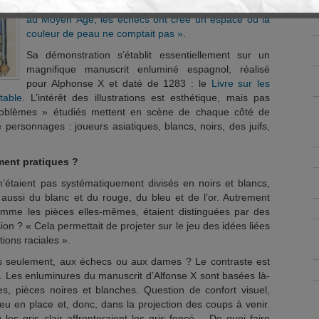
stratégique mais… racial. Sa grande théorie est qu’
«
au Moyen Âge, les échecs ont créé un espace où la
couleur de peau ne comptait pas »
.
Sa démonstration s’établit essentiellement sur un
magnifique manuscrit enluminé espagnol, réalisé
pour Alphonse X et daté de 1283 : le
Livre sur les
table
. L’intérêt des illustrations est esthétique, mais pas
roblèmes » étudiés mettent en scène de chaque côté de
e personnages : joueurs asiatiques, blancs, noirs, des juifs,
ment pratiques ?
 n’étaient pas systématiquement divisés en noirs et blancs,
e aussi du blanc et du rouge, du bleu et de l’or. Autrement
comme les pièces elles-mêmes, étaient distinguées par des
on ? « Cela permettait de projeter sur le jeu des idées liées
ions raciales ».
 fois seulement, aux échecs ou aux dames ? Le contraste est
u. Les enluminures du manuscrit d’Alfonse X sont basées là-
s, pièces noires et blanches. Question de confort visuel,
 jeu en place et, donc, dans la projection des coups à venir.
les gris clair affronteraient les gris foncé… De quoi faire