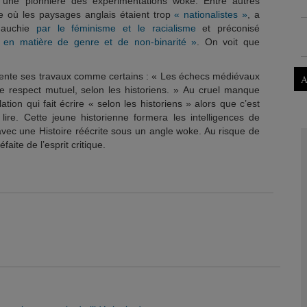
 une pionnière des expérimentations woke. Entre autres
e où les paysages anglais étaient trop
« nationalistes »
, a
 gauchie
par le féminisme et le racialisme
et préconisé
f en matière de genre et de non-binarité »
. On voit que
ente ses travaux comme certains : « Les échecs médiévaux
A
 le respect mutuel, selon les historiens. » Au cruel manque
lation qui fait écrire « selon les historiens » alors que c’est
t lire. Cette jeune historienne formera les intelligences de
avec une Histoire réécrite sous un angle woke. Au risque de
aite de l’esprit critique.