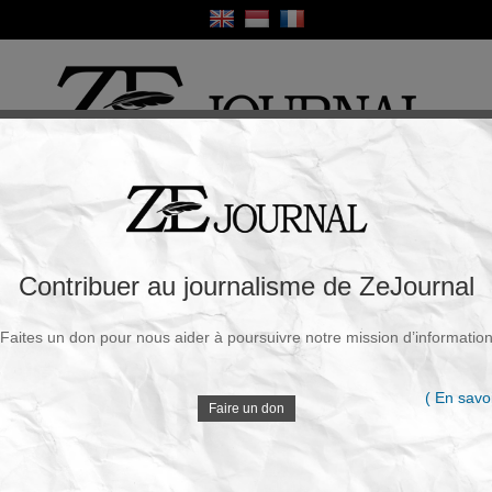
ique
Culture
Religion
Sport
France / Europe
Monde
Science et Sa
R
istorienne de Cambridge racialise le jeu
Contribuer au journalisme de ZeJournal
Faites un don pour nous aider à poursuivre notre mission d’informatio
Souscrire à la newsletter
V
ndi, 18 Mai 2026 - 20h52
( En savoi
Faire un don
Docteur en histoire, Krisztina Ilko est chercheuse
associée au Queens College et chargée de cours à la
D
faculté d'histoire de Cambridge. Elle s’est spécialisée
sur l’étude du jeu d’échecs, non sur le plan