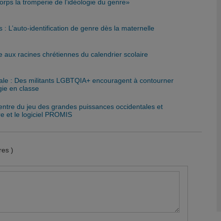
rps la tromperie de l’idéologie du genre»
 : L’auto-identification de genre dès la maternelle
e aux racines chrétiennes du calendrier scolaire
nale : Des militants LGBTQIA+ encouragent à contourner
gie en classe
centre du jeu des grandes puissances occidentales et
re et le logiciel PROMIS
es )