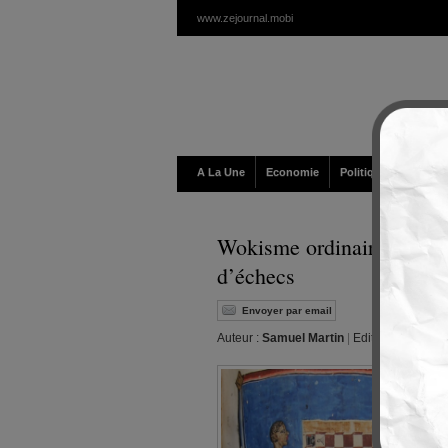
www.zejournal.mobi
A La Une
Economie
Politique / Géopolit
Wokisme ordinaire : une h
d’échecs
Envoyer par email
Auteur :
Samuel Martin
|
Editeur :
Walt
|
Lu