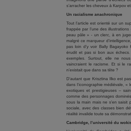
s’arracher les cheveux à Karpov e
Un racialisme anachronique
Tout l’article est orienté sur un 
frappée par l’une des illustration
peau pâle » - un clerc, à en juge
malgré ce marqueur d’intelligence, 
pas loin d’y voir Bally Bagayok
érudit et pas si bon aux échecs. E
exemples. Surtout, elle ne nou
vaincraient le racisme. Et si le 
n’existait que dans sa tête ?
D’autant que Krisztina Ilko est pas
dans l’iconographie médiévale, « 
exotiques et prestigieuses – sai
comme des personnages dominés, ju
sous la main mais ne s'en saisit p
sociale, avec des classes bien déf
réalité invalide toute sa démonstrat
Cambridge, l’université du wok