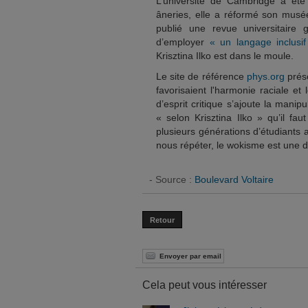
L’université de Cambridge a été
âneries, elle a réformé son musé
publié une revue universitaire
d’employer
« un langage inclusi
Krisztina Ilko est dans le moule.
Le site de référence
phys.org
prés
favorisaient l'harmonie raciale et
d’esprit critique s’ajoute la manipu
« selon Krisztina Ilko » qu’il fau
plusieurs générations d’étudiants 
nous répéter, le wokisme est une déf
- Source :
Boulevard Voltaire
Retour
Envoyer par email
Cela peut vous intéresser