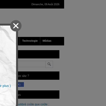
Dimanche, 09 Août 2026
nté
Société
Technologie
Médias
echerche
n
ous aimez notre site ?
(230 K)
r plus )
erniers Articles
Un budget équilibré coûte que coûte :