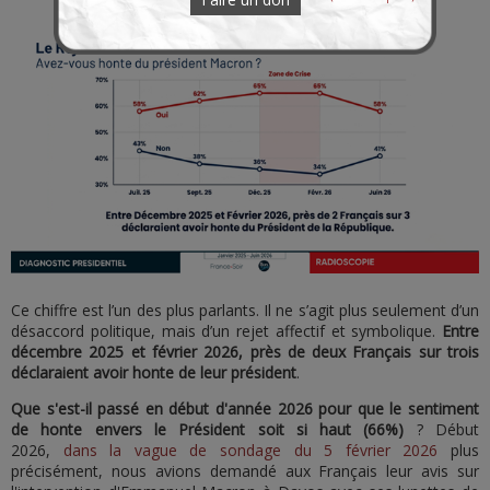
Ce chiffre est l’un des plus parlants. Il ne s’agit plus seulement d’un
désaccord politique, mais d’un rejet affectif et symbolique.
Entre
décembre 2025 et février 2026, près de deux Français sur trois
déclaraient avoir honte de leur président
.
Que s'est-il passé en début d'année 2026 pour que le sentiment
de honte envers le Président soit si haut (66%)
? Début
2026,
dans la vague de sondage du 5 février 2026
plus
précisément, nous avions demandé aux Français leur avis sur