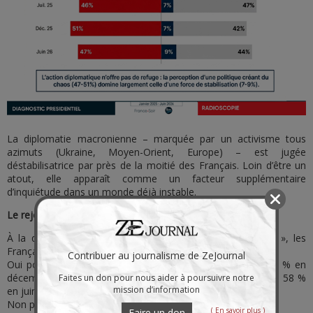
La diplomatie macronienne – marquée par un activisme tous
azimuts (Ukraine, Moyen-Orient, Europe) – est jugée
déstabilisatrice par près de la moitié des Français. Loin d’être un
atout, elle apparaît comme un facteur supplémentaire
d’inquiétude dans un monde déjà instable.
Le rejet viscéral : la mesure du sentiment de honte
À la question « avez-vous honte du président Macron ? », les
Français ont répondu :
Contribuer au journalisme de ZeJournal
Oui pour 58 % d'entre eux (juillet 2025) avec un pic à 65 % en
décembre 2025 et février 2026, pour revenir à la valeur de 58 %
Faites un don pour nous aider à poursuivre notre
mission d’information
en juin 2026.
Non pour 34 à 43 % d'entre eux.
( En savoir plus )
Faire un don