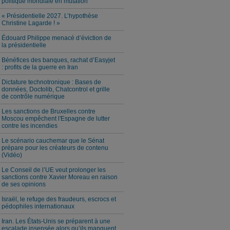
politique mondiale en mutation
« Présidentielle 2027. L’hypothèse
Christine Lagarde ! »
Édouard Philippe menacé d’éviction de
la présidentielle
Bénéfices des banques, rachat d’Easyjet
: profits de la guerre en Iran
Dictature technotronique : Bases de
données, Doctolib, Chatcontrol et grille
de contrôle numérique
Les sanctions de Bruxelles contre
Moscou empêchent l'Espagne de lutter
contre les incendies
Le scénario cauchemar que le Sénat
prépare pour les créateurs de contenu
(Vidéo)
Le Conseil de l’UE veut prolonger les
sanctions contre Xavier Moreau en raison
de ses opinions
Israël, le refuge des fraudeurs, escrocs et
pédophiles internationaux
Iran. Les États-Unis se préparent à une
escalade insensée alors qu’ils manquent