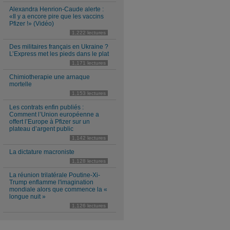
Alexandra Henrion-Caude alerte :
«Il y a encore pire que les vaccins
Pfizer !» (Vidéo)
1,222 lectures
Des militaires français en Ukraine ?
L’Express met les pieds dans le plat
1,171 lectures
Chimiotherapie une arnaque
mortelle
1,153 lectures
Les contrats enfin publiés :
Comment l’Union européenne a
offert l’Europe à Pfizer sur un
plateau d’argent public
1,142 lectures
La dictature macroniste
1,128 lectures
La réunion trilatérale Poutine-Xi-
Trump enflamme l'imagination
mondiale alors que commence la «
longue nuit »
1,126 lectures