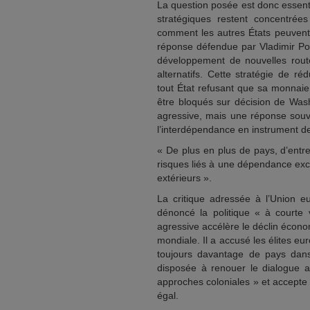
La question posée est donc essenti
stratégiques restent concentrée
comment les autres États peuvent-i
réponse défendue par Vladimir Pout
développement de nouvelles rout
alternatifs. Cette stratégie de r
tout État refusant que sa monnaie
être bloqués sur décision de Wash
agressive, mais une réponse souv
l’interdépendance en instrument d
« De plus en plus de pays, d’entre
risques liés à une dépendance exce
extérieurs ».
La critique adressée à l’Union eu
dénoncé la politique « à courte 
agressive accélère le déclin économ
mondiale. Il a accusé les élites e
toujours davantage de pays dans 
disposée à renouer le dialogue a
approches coloniales » et accepte 
égal.