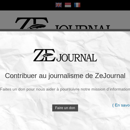
ique
Culture
Religion
Sport
France / Europe
Monde
Science et Sa
R
t : plus de 130 pays actent l’échec de
Contribuer au journalisme de ZeJournal
Faites un don pour nous aider à poursuivre notre mission d’informatio
Souscrire à la newsletter
V
undi, 08 Juin 2026 - 18h12
( En savoi
Faire un don
Les essentiels de cette actualité
D
Au
SPIEF 2026
, Poutine s’exprimait devant des
représentants de plus de
130 pays
, aux côtés de