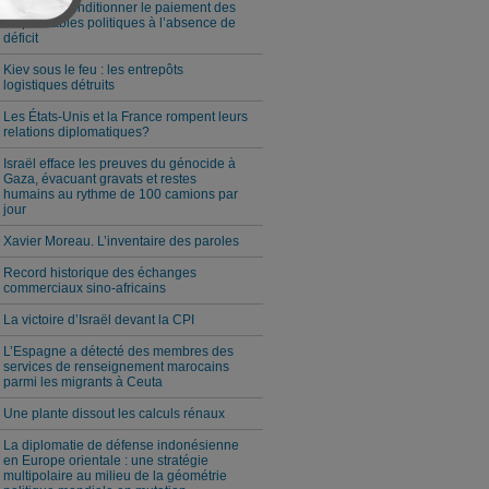
Milei veut conditionner le paiement des
responsables politiques à l’absence de
déficit
Kiev sous le feu : les entrepôts
logistiques détruits
Les États-Unis et la France rompent leurs
relations diplomatiques?
Israël efface les preuves du génocide à
Gaza, évacuant gravats et restes
humains au rythme de 100 camions par
jour
Xavier Moreau. L’inventaire des paroles
Record historique des échanges
commerciaux sino-africains
La victoire d’Israël devant la CPI
L’Espagne a détecté des membres des
services de renseignement marocains
parmi les migrants à Ceuta
Une plante dissout les calculs rénaux
La diplomatie de défense indonésienne
en Europe orientale : une stratégie
multipolaire au milieu de la géométrie