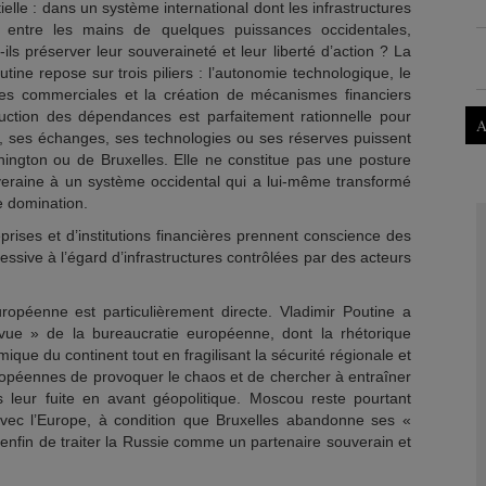
elle : dans un système international dont les infrastructures
s entre les mains de quelques puissances occidentales,
ls préserver leur souveraineté et leur liberté d’action ? La
ine repose sur trois piliers : l’autonomie technologique, le
es commerciales et la création de mécanismes financiers
éduction des dépendances est parfaitement rationnelle pour
A
, ses échanges, ses technologies ou ses réserves puissent
ington ou de Bruxelles. Elle ne constitue pas une posture
eraine à un système occidental qui a lui-même transformé
e domination.
prises et d’institutions financières prennent conscience des
ssive à l’égard d’infrastructures contrôlées par des acteurs
ropéenne est particulièrement directe. Vladimir Poutine a
vue » de la bureaucratie européenne, dont la rhétorique
ique du continent tout en fragilisant la sécurité régionale et
uropéennes de provoquer le chaos et de chercher à entraîner
leur fuite en avant géopolitique. Moscou reste pourtant
vec l’Europe, à condition que Bruxelles abandonne ses «
enfin de traiter la Russie comme un partenaire souverain et