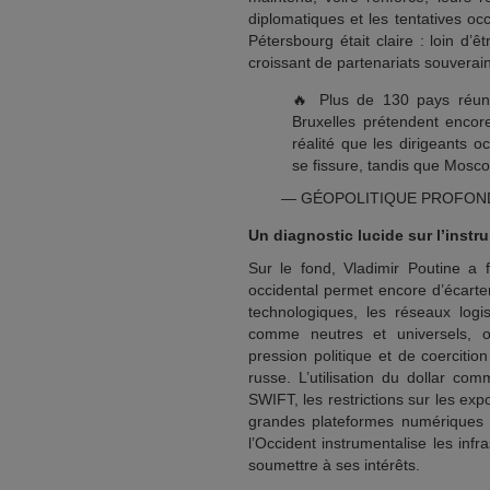
diplomatiques et les tentatives oc
Pétersbourg était claire : loin d
croissant de partenariats souverai
🔥 Plus de 130 pays réuni
Bruxelles prétendent encor
réalité que les dirigeants o
se fissure, tandis que Mos
— GÉOPOLITIQUE PROFOND
Un diagnostic lucide sur l’instr
Sur le fond, Vladimir Poutine a 
occidental permet encore d’écarte
technologiques, les réseaux logi
comme neutres et universels, o
pression politique et de coercit
russe. L’utilisation du dollar c
SWIFT, les restrictions sur les ex
grandes plateformes numériques a
l’Occident instrumentalise les infr
soumettre à ses intérêts.