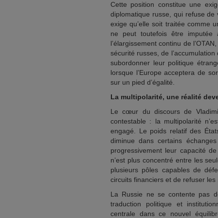
Cette position constitue une exige
diplomatique russe, qui refuse de
exige qu’elle soit traitée comme u
ne peut toutefois être imputée
l’élargissement continu de l’OTAN
sécurité russes, de l’accumulation
subordonner leur politique étran
lorsque l’Europe acceptera de sort
sur un pied d’égalité.
La multipolarité, une réalité dev
Le cœur du discours de Vladimir
contestable : la multipolarité n’
engagé. Le poids relatif des État
diminue dans certains échanges
progressivement leur capacité de
n’est plus concentré entre les seu
plusieurs pôles capables de défe
circuits financiers et de refuser les
La Russie ne se contente pas de 
traduction politique et institut
centrale dans ce nouvel équilib