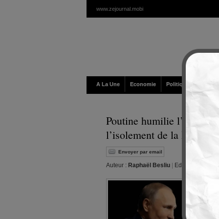
www.zejournal.mobi
A La Une
Economie
Politique / Géopolit
Poutine humilie l’Occiden
l’isolement de la Russie
Envoyer par email
Auteur :
Raphaël Besliu
|
Editeur :
Walt
|
L