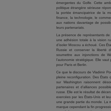
émergentes du Golfe. Cette ambi
politique étrangère sérieuse répond
la portée émancipatrice de la mul
finance, la technologie, le commer
aux nations davantage de possibil
leurs partenariats.
La présence de représentants de 
une adhésion totale à la vision r
d’isoler Moscou a échoué. Ces Éta
Russie et conserver la liberté
soumettre aux injonctions de W
l’autonomie stratégique. Elle vau
pour Paris et Berlin.
Ce que le discours de Vladimir Pou
pleine reconfiguration. Des États q
sur Washington raisonnent désorm
partenaires et d’alliances possib
russe. Elle est le résultat de déc
exercées par les États-Unis et leu
une grande partie du monde. La mul
marque cependant la fin progressi