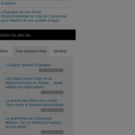
d’options
L'Espagne accuse Israël
d'instrumentaliser la crise de Ceuta pour
punir Madrid de son soutien à Gaza
rticles les plus lus
Mois
Trois derniers mois
Général
Le Maroc envahit l’Espagne
20,133 lectures
Les États-Unis et l’Iran ne se
déplaceront pas en Suisse… Israël
sabote les négociations
1,638 lectures
La guerre des États-Unis contre
l’Iran scelle le tournant géopolitique
1,635 lectures
Le grand final de Emmanuel
Macron : Un 14 Juillet à la hauteur
de son délire
1,265 lectures