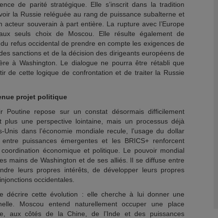
nce de parité stratégique. Elle s’inscrit dans la tradition
 voir la Russie reléguée au rang de puissance subalterne et
n acteur souverain à part entière. La rupture avec l’Europe
 aux seuls choix de Moscou. Elle résulte également de
, du refus occidental de prendre en compte les exigences de
 des sanctions et de la décision des dirigeants européens de
gère à Washington. Le dialogue ne pourra être rétabli que
ir de cette logique de confrontation et de traiter la Russie
enue projet politique
 Poutine repose sur un constat désormais difficilement
est plus une perspective lointaine, mais un processus déjà
s-Unis dans l’économie mondiale recule, l’usage du dollar
 entre puissances émergentes et les BRICS+ renforcent
 coordination économique et politique. Le pouvoir mondial
les mains de Washington et de ses alliés. Il se diffuse entre
ndre leurs propres intérêts, de développer leurs propres
 injonctions occidentales.
décrire cette évolution : elle cherche à lui donner une
ionnelle. Moscou entend naturellement occuper une place
re, aux côtés de la Chine, de l’Inde et des puissances