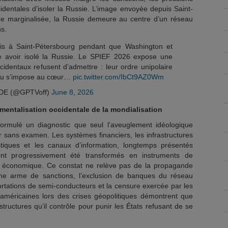
cidentales d’isoler la Russie. L’image envoyée depuis Saint-
’être marginalisée, la Russie demeure au centre d’un réseau
ns.
s à Saint-Pétersbourg pendant que Washington et
e avoir isolé la Russie. Le SPIEF 2026 expose une
ccidentaux refusent d’admettre : leur ordre unipolaire
cou s’impose au cœur…
pic.twitter.com/IbCt9AZ0Wm
E (@GPTVoff)
June 8, 2026
umentalisation occidentale de la mondialisation
formulé un diagnostic que seul l’aveuglement idéologique
r sans examen. Les systèmes financiers, les infrastructures
stiques et les canaux d’information, longtemps présentés
nt progressivement été transformés en instruments de
ion économique. Ce constat ne relève pas de la propagande
omme arme de sanctions, l’exclusion de banques du réseau
portations de semi-conducteurs et la censure exercée par les
méricaines lors des crises géopolitiques démontrent que
astructures qu’il contrôle pour punir les États refusant de se