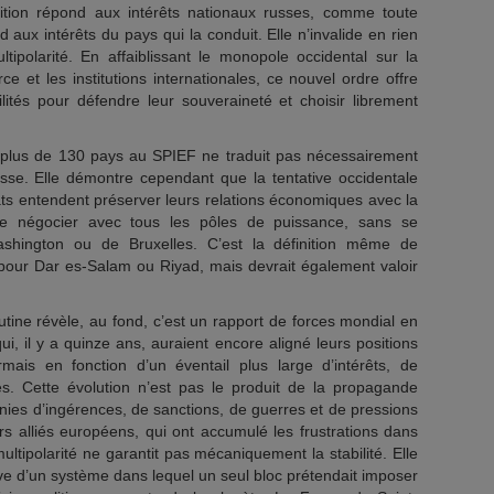
tion répond aux intérêts nationaux russes, comme toute
 aux intérêts du pays qui la conduit. Elle n’invalide en rien
tipolarité. En affaiblissant le monopole occidental sur la
ce et les institutions internationales, ce nouvel ordre offre
ités pour défendre leur souveraineté et choisir librement
plus de 130 pays au SPIEF ne traduit pas nécessairement
usse. Elle démontre cependant que la tentative occidentale
ts entendent préserver leurs relations économiques avec la
 de négocier avec tous les pôles de puissance, sans se
ashington ou de Bruxelles. C’est la définition même de
t pour Dar es-Salam ou Riyad, mais devrait également valoir
tine révèle, au fond, c’est un rapport de forces mondial en
ui, il y a quinze ans, auraient encore aligné leurs positions
ais en fonction d’un éventail plus large d’intérêts, de
les. Cette évolution n’est pas le produit de la propagande
ennies d’ingérences, de sanctions, de guerres et de pressions
rs alliés européens, qui ont accumulé les frustrations dans
tipolarité ne garantit pas mécaniquement la stabilité. Elle
ve d’un système dans lequel un seul bloc prétendait imposer