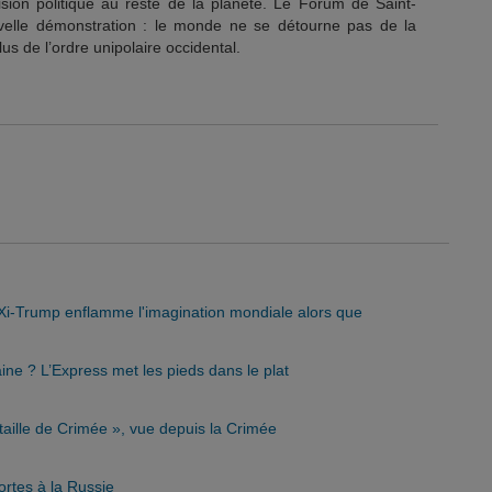
ision politique au reste de la planète. Le Forum de Saint-
velle démonstration : le monde ne se détourne pas de la
us de l’ordre unipolaire occidental.
e-Xi-Trump enflamme l'imagination mondiale alors que
aine ? L’Express met les pieds dans le plat
taille de Crimée », vue depuis la Crimée
ortes à la Russie