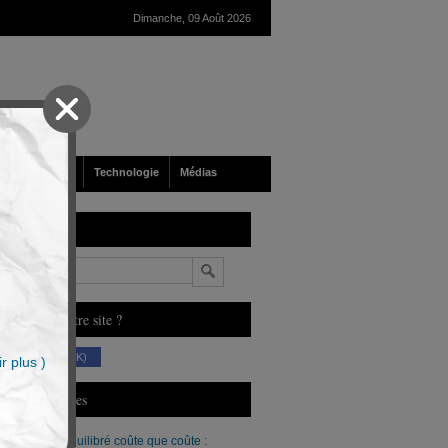
Dimanche, 09 Août 2026
nté
Société
Technologie
Médias
echerche
n
ous aimez notre site ?
(230 K)
r plus )
erniers Articles
Un budget équilibré coûte que coûte :