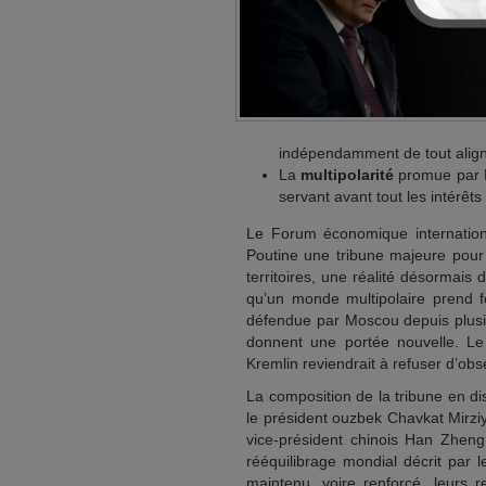
indépendamment de tout alig
La
multipolarité
promue par Mo
servant avant tout les intérêts
Le Forum économique internationa
Poutine une tribune majeure pour
territoires, une réalité désormais di
qu’un monde multipolaire prend fo
défendue par Moscou depuis plusie
donnent une portée nouvelle. L
Kremlin reviendrait à refuser d’ob
La composition de la tribune en di
le président ouzbek Chavkat Mirzi
vice-président chinois Han Zhen
rééquilibrage mondial décrit par l
maintenu, voire renforcé, leurs 