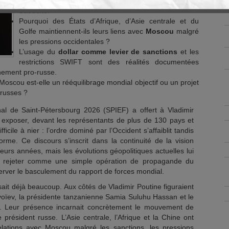
dirigeants d’Ouzbékistan, Tanzanie, Chine et d’Arabie
Saoudite.
Pourquoi des États d’Afrique, d’Asie centrale et du
Golfe maintiennent-ils leurs liens avec
Moscou
malgré
les pressions occidentales ?
L’usage du
dollar comme levier de sanctions
et les
restrictions SWIFT sont des réalités documentées
nement pro-russe.
scou est-elle un rééquilibrage mondial objectif ou un projet
 russes ?
l de Saint-Pétersbourg 2026 (SPIEF) a offert à Vladimir
 exposer, devant les représentants de plus de 130 pays et
fficile à nier : l’ordre dominé par l’Occident s’affaiblit tandis
rme. Ce discours s’inscrit dans la continuité de la vision
urs années, mais les évolutions géopolitiques actuelles lui
e rejeter comme une simple opération de propagande du
server le basculement du rapport de forces mondial.
sait déjà beaucoup. Aux côtés de Vladimir Poutine figuraient
yoïev, la présidente tanzanienne Samia Suluhu Hassan et le
g. Leur présence incarnait concrètement le mouvement de
e président russe. L’Asie centrale, l’Afrique et la Chine ont
relations avec Moscou malgré les sanctions, les pressions