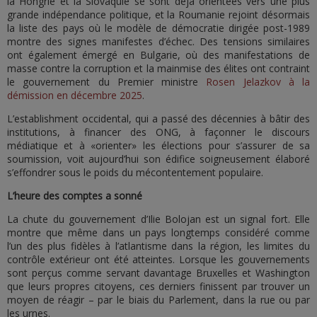
la Hongrie et la Slovaquie se sont déjà orientées vers une plus
grande indépendance politique, et la Roumanie rejoint désormais
la liste des pays où le modèle de démocratie dirigée post-1989
montre des signes manifestes d’échec. Des tensions similaires
ont également émergé en Bulgarie, où des manifestations de
masse contre la corruption et la mainmise des élites ont contraint
le gouvernement du Premier ministre
Rosen Jelazkov à la
démission en décembre 2025
.
L’establishment occidental, qui a passé des décennies à bâtir des
institutions, à financer des ONG, à façonner le discours
médiatique et à «orienter» les élections pour s’assurer de sa
soumission, voit aujourd’hui son édifice soigneusement élaboré
s’effondrer sous le poids du mécontentement populaire.
L’heure des comptes a sonné
La chute du gouvernement d’Ilie Bolojan est un signal fort. Elle
montre que même dans un pays longtemps considéré comme
l’un des plus fidèles à l’atlantisme dans la région, les limites du
contrôle extérieur ont été atteintes. Lorsque les gouvernements
sont perçus comme servant davantage Bruxelles et Washington
que leurs propres citoyens, ces derniers finissent par trouver un
moyen de réagir – par le biais du Parlement, dans la rue ou par
les urnes.