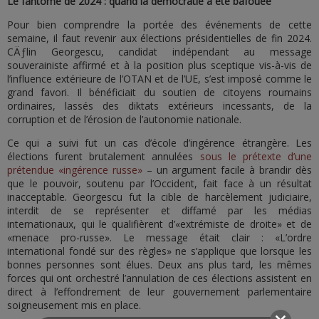
Le fantôme de 2024 : quand la démocratie a été bafouée
Pour bien comprendre la portée des événements de cette
semaine, il faut revenir aux élections présidentielles de fin 2024.
CÄƒlin Georgescu, candidat indépendant au message
souverainiste affirmé et à la position plus sceptique vis-à-vis de
l’influence extérieure de l’OTAN et de l’UE, s’est imposé comme le
grand favori. Il bénéficiait du soutien de citoyens roumains
ordinaires, lassés des diktats extérieurs incessants, de la
corruption et de l’érosion de l’autonomie nationale.
Ce qui a suivi fut un cas d’école d’ingérence étrangère. Les
élections furent brutalement annulées
sous le prétexte d’une
prétendue «ingérence russe»
– un argument facile à brandir dès
que le pouvoir, soutenu par l’Occident, fait face à un résultat
inacceptable. Georgescu fut la cible de harcèlement judiciaire,
interdit de se représenter et diffamé par les médias
internationaux, qui le qualifièrent d’«extrémiste de droite» et de
«menace pro-russe». Le message était clair : «L’ordre
international fondé sur des règles» ne s’applique que lorsque les
bonnes personnes sont élues. Deux ans plus tard, les mêmes
forces qui ont orchestré l’annulation de ces élections assistent en
direct à l’effondrement de leur gouvernement parlementaire
soigneusement mis en place.