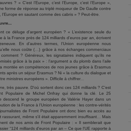
uvres ? « C’est l’Europe, c’est l’Europe, c’est l’Europe »,
e forme de réponse au triplé moqueur de De Gaulle contre
pe, l’Europe en sautant comme des cabris » ? Peut-être.
vre...
ient ce déluge d’argent européen ? « L’existence seule du
 à la France près de 124 milliards d’euros par an, écrivent
zeneuve. En d’autres termes, l’Union européenne nous
qu’elle nous coûte (…) grâce à nos échanges commerciaux
 comment ? Généreux, les signataires indiquent qu’ils ne
misés grâce à la paix » : l’argument a du plomb dans l’aile
« la montée en compétences de nos jeunes grâce à Erasmus
ts après un séjour Erasmus ? Ni « la culture du dialogue et
 ministres européens ». Difficile à chiffrer...
e, très pauvre. D'où sortent donc ces 124 milliards ? C’est
ront Populaire de Michel Onfray qui donne la clé. Le 25
re descend le groupe européen de Valérie Hayer dans un
bution de la France à l’Union européenne : les contre-vérités
urnalistes de Front Populaire ont donc bien eu accès au
est rassurant, même s'il était apparemment insuffisant… Mais
ent de nos amis de Front Populaire : « Il semblerait que
sier “124 milliards d'euros par an – Ce que l'UE rapporte à