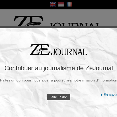
ique
Culture
Religion
Sport
France / Europe
Monde
Science et Sa
R
lliards que l’UE apporte à la France, selon
Contribuer au journalisme de ZeJournal
Faites un don pour nous aider à poursuivre notre mission d’informatio
Souscrire à la newsletter
V
ercredi, 01 Avr. 2026 - 18h54
( En savoi
Faire un don
C’est la suite du débat sur le drapeau européen retiré
des frontons de certaines mairies RN. Lorsque les
D
banlieues et les antifas brûlent le drapeau français,
on n’entend guère les représentants de la macronie.