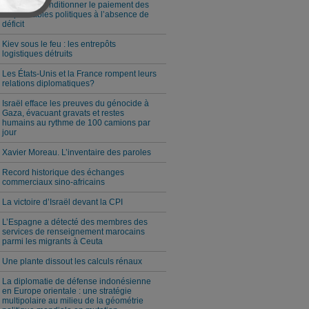
Milei veut conditionner le paiement des
responsables politiques à l’absence de
déficit
Kiev sous le feu : les entrepôts
logistiques détruits
Les États-Unis et la France rompent leurs
relations diplomatiques?
Israël efface les preuves du génocide à
Gaza, évacuant gravats et restes
humains au rythme de 100 camions par
jour
Xavier Moreau. L’inventaire des paroles
Record historique des échanges
commerciaux sino-africains
La victoire d’Israël devant la CPI
L’Espagne a détecté des membres des
services de renseignement marocains
parmi les migrants à Ceuta
Une plante dissout les calculs rénaux
La diplomatie de défense indonésienne
en Europe orientale : une stratégie
multipolaire au milieu de la géométrie