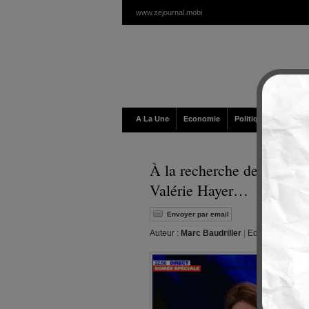
www.zejournal.mobi
A La Une
Economie
Politique / Géopolit
À la recherche des 124 mi
Valérie Hayer…
Envoyer par email
Auteur :
Marc Baudriller
|
Editeur :
Walt
|
M