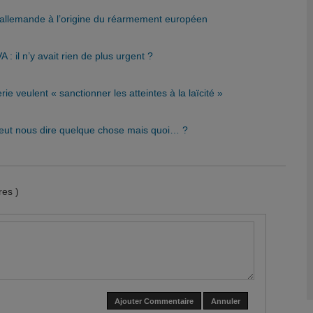
o-allemande à l’origine du réarmement européen
 il n’y avait rien de plus urgent ?
e veulent « sanctionner les atteintes à la laïcité »
eut nous dire quelque chose mais quoi… ?
es )
Ajouter Commentaire
Annuler