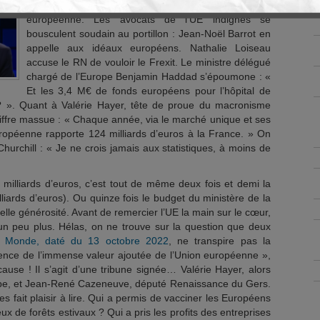
Tout change lorsqu’il s’agit du symbole de l’Union
européenne. Les avocats de l’UE indignés se
bousculent soudain au portillon : Jean-Noël Barrot en
appelle aux idéaux européens. Nathalie Loiseau
accuse le RN de vouloir le Frexit. Le ministre délégué
chargé de l’Europe Benjamin Haddad s’époumone : «
Et les 3,4 M€ de fonds européens pour l’hôpital de
? ». Quant à Valérie Hayer, tête de proue du macronisme
hiffre massue : « Chaque année, via le marché unique et ses
ropéenne rapporte 124 milliards d’euros à la France. » On
rchill : « Je ne crois jamais aux statistiques, à moins de
 milliards d’euros, c’est tout de même deux fois et demi la
liards d’euros). Ou quinze fois le budget du ministère de la
belle générosité. Avant de remercier l’UE la main sur le cœur,
un peu plus. Hélas, on ne trouve sur la question que deux
u Monde, daté du 13 octobre 2022
, ne transpire pas la
cience de l’immense valeur ajoutée de l’Union européenne »,
 cause ! Il s’agit d’une tribune signée… Valérie Hayer, alors
e, et Jean-René Cazeneuve, député Renaissance du Gers.
s fait plaisir à lire. Qui a permis de vacciner les Européens
feux de forêts estivaux ? Qui a pris les profits des entreprises