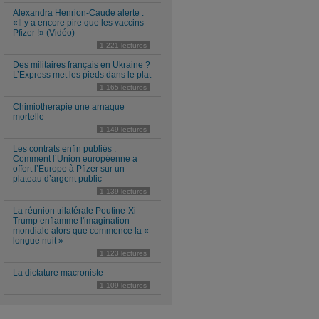
Alexandra Henrion-Caude alerte :
«Il y a encore pire que les vaccins
Pfizer !» (Vidéo)
1,221 lectures
Des militaires français en Ukraine ?
L’Express met les pieds dans le plat
1,165 lectures
Chimiotherapie une arnaque
mortelle
1,149 lectures
Les contrats enfin publiés :
Comment l’Union européenne a
offert l’Europe à Pfizer sur un
plateau d’argent public
1,139 lectures
La réunion trilatérale Poutine-Xi-
Trump enflamme l'imagination
mondiale alors que commence la «
longue nuit »
1,123 lectures
La dictature macroniste
1,109 lectures