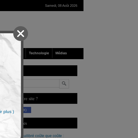
Samedi, 08 Août 2026
nté
Société
Technologie
Médias
echerche
n
ous aimez notre site ?
(230 K)
r plus )
erniers Articles
Un budget équilibré coûte que coûte :