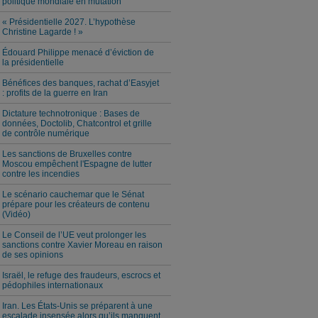
politique mondiale en mutation
« Présidentielle 2027. L’hypothèse
Christine Lagarde ! »
Édouard Philippe menacé d’éviction de
la présidentielle
Bénéfices des banques, rachat d’Easyjet
: profits de la guerre en Iran
Dictature technotronique : Bases de
données, Doctolib, Chatcontrol et grille
de contrôle numérique
Les sanctions de Bruxelles contre
Moscou empêchent l'Espagne de lutter
contre les incendies
Le scénario cauchemar que le Sénat
prépare pour les créateurs de contenu
(Vidéo)
Le Conseil de l’UE veut prolonger les
sanctions contre Xavier Moreau en raison
de ses opinions
Israël, le refuge des fraudeurs, escrocs et
pédophiles internationaux
Iran. Les États-Unis se préparent à une
escalade insensée alors qu’ils manquent