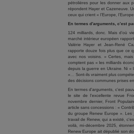
pétrolières pour les donner aux pa
répondent Hayer et Cazeneuve. Un
ceux qui crient « l’Europe, l’Euro
En termes d'arguments, c’est pau
124 milliards, donc. Mais d’où v
marché intérieur européen rapporte
Valérie Hayer et Jean-René Ca
rapporte douze fois plus que ce 
avec nos voisins. » Certes, mais
comptent pas « les milliards écono
depuis la guerre en Ukraine. Ni 
»… Sont-ils vraiment plus compéten
des décisions communes prises entre
En termes d'arguments, c’est pauvr
le site de l'excellente revue F
novembre dernier, Front Populai
article sans concessions : « Contri
du groupe Renew Europe ». Les jo
travail de Renew, qui a existé, c'
voilà, mi-décembre 2025, étonnem
Renew Europe ait dépublié son dos