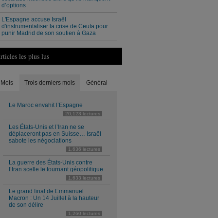
d’options
L'Espagne accuse Israël
d'instrumentaliser la crise de Ceuta pour
punir Madrid de son soutien à Gaza
rticles les plus lus
Mois
Trois derniers mois
Général
Le Maroc envahit l’Espagne
20,123 lectures
Les États-Unis et l’Iran ne se
déplaceront pas en Suisse… Israël
sabote les négociations
1,636 lectures
La guerre des États-Unis contre
l’Iran scelle le tournant géopolitique
1,633 lectures
Le grand final de Emmanuel
Macron : Un 14 Juillet à la hauteur
de son délire
1,260 lectures