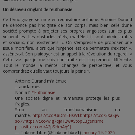
Un désaveu cinglant de l’euthanasie
Ce témoignage se mue en réquisitoire politique. Antoine Durand
ne dénonce pas l’indignité de son corps, mais bien celle d’une
société prompte à projeter ses propres angoisses sur les plus
vulnérables. Les obstacles réels, martèle-t-il, sont administratifs
et sociaux, non existentiels. « On s’empresse de proposer une
issue mortifère, alors que l’urgence est de permettre d’exister »,
assène-t-il. Son plaidoyer est un appel à la révolution du regard : «
Cette vie que je me suis construite est simplement différente.
Tout le monde la mérite. Changez de perspective, et vous
comprendrez qu’elle vaut toujours la peine ».
Antoine Durand m'a émue...
... aux larmes.
Non à l'
#Euthanasie
Une société digne et humaniste protège les plus
fragiles.
Stop au transhumanisme en
marche...
https://t.co/UiDmEHsWLb
https://t.co/3XaSjw
so7V
https://t.co/wig7qja12w
#StopEugénisme
pic.twitter.com/A2pSHmAq9J
— Tribune Libre (@TribuneLibre1)
January 19, 2026