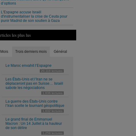
d’options
L'Espagne accuse Israël
d'instrumentaliser la crise de Ceuta pour
punir Madrid de son soutien à Gaza
rticles les plus lus
Mois
Trois derniers mois
Général
Le Maroc envahit l’Espagne
20,116 lectures
Les États-Unis et l’Iran ne se
déplaceront pas en Suisse… Israël
sabote les négociations
1,636 lectures
La guerre des États-Unis contre
l’Iran scelle le tournant géopolitique
1,632 lectures
Le grand final de Emmanuel
Macron : Un 14 Juillet à la hauteur
de son délire
1,259 lectures