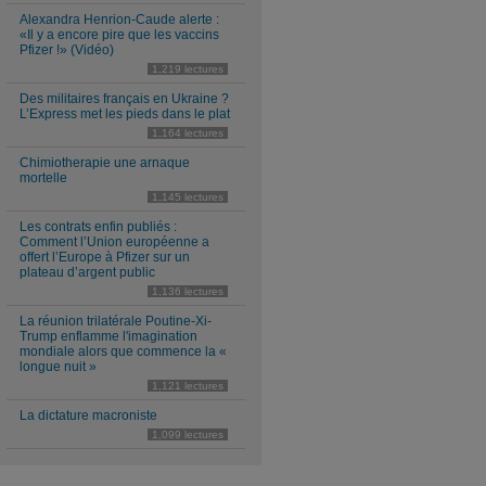
Alexandra Henrion-Caude alerte :
«Il y a encore pire que les vaccins
Pfizer !» (Vidéo)
1,219 lectures
Des militaires français en Ukraine ?
L’Express met les pieds dans le plat
1,164 lectures
Chimiotherapie une arnaque
mortelle
1,145 lectures
Les contrats enfin publiés :
Comment l’Union européenne a
offert l’Europe à Pfizer sur un
plateau d’argent public
1,136 lectures
La réunion trilatérale Poutine-Xi-
Trump enflamme l'imagination
mondiale alors que commence la «
longue nuit »
1,121 lectures
La dictature macroniste
1,099 lectures