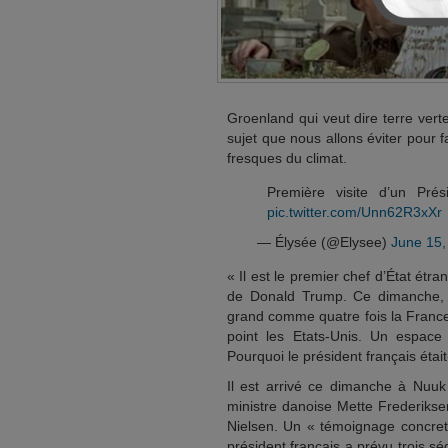
Groenland qui veut dire terre vert
sujet que nous allons éviter pour f
fresques du climat.
Première visite d’un Pré
pic.twitter.com/Unn62R3xXr
— Élysée (@Elysee)
June 15,
« Il est le premier chef d’État ét
de Donald Trump. Ce dimanche, 
grand comme quatre fois la France
point les Etats-Unis. Un espac
Pourquoi le président français était
Il est arrivé ce dimanche à Nuuk 
ministre danoise Mette Frederiks
Nielsen. Un « témoignage concret
président français a prévu trois s