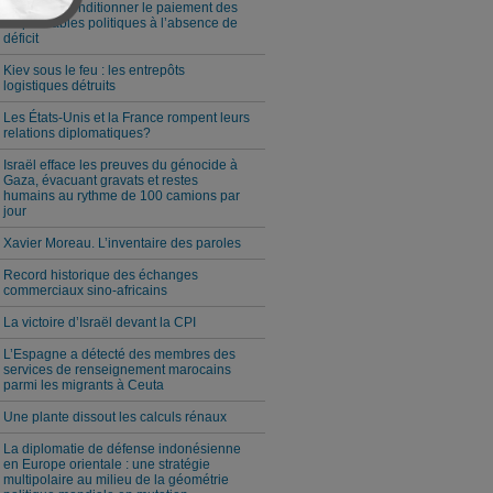
Milei veut conditionner le paiement des
responsables politiques à l’absence de
déficit
Kiev sous le feu : les entrepôts
logistiques détruits
Les États-Unis et la France rompent leurs
relations diplomatiques?
Israël efface les preuves du génocide à
Gaza, évacuant gravats et restes
humains au rythme de 100 camions par
jour
Xavier Moreau. L’inventaire des paroles
Record historique des échanges
commerciaux sino-africains
La victoire d’Israël devant la CPI
L’Espagne a détecté des membres des
services de renseignement marocains
parmi les migrants à Ceuta
Une plante dissout les calculs rénaux
La diplomatie de défense indonésienne
en Europe orientale : une stratégie
multipolaire au milieu de la géométrie