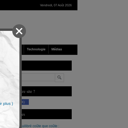
Vendredi, 07 Août 2026
nté
Société
Technologie
Médias
echerche
n
ous aimez notre site ?
(230 K)
r plus )
erniers Articles
Un budget équilibré coûte que coûte :