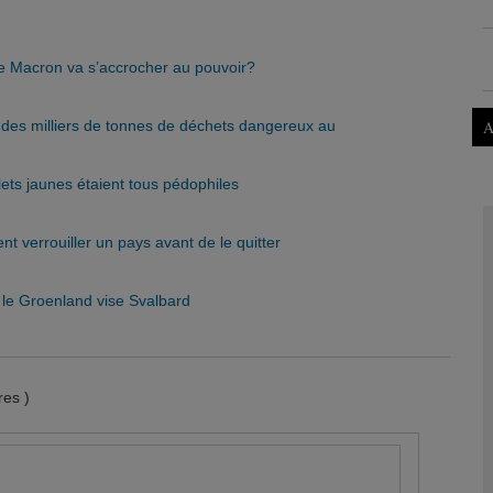
ue Macron va s’accrocher au pouvoir?
é des milliers de tonnes de déchets dangereux au
A
Gilets jaunes étaient tous pédophiles
t verrouiller un pays avant de le quitter
s le Groenland vise Svalbard
es )