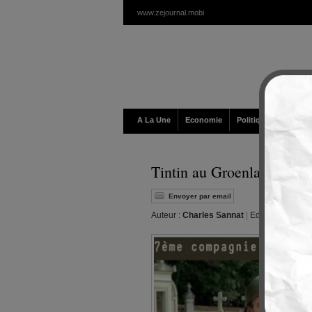
www.zejournal.mobi
A La Une
Economie
Politique / Géopolit
Tintin au Groenland… pa
Envoyer par email
Auteur :
Charles Sannat
|
Editeur :
Walt
|
L