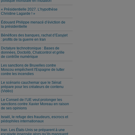
politique mondiale en mutation
« Présidentielle 2027. L’hypothèse
Christine Lagarde ! »
Édouard Philippe menacé d’éviction de
la présidentielle
Bénéfices des banques, rachat d’Easyjet
: profits de la guerre en Iran
Dictature technotronique : Bases de
données, Doctolib, Chatcontrol et grille
de contrôle numérique
Les sanctions de Bruxelles contre
Moscou empêchent l'Espagne de lutter
contre les incendies
Le scénario cauchemar que le Sénat
prépare pour les créateurs de contenu
(Vidéo)
Le Conseil de l’UE veut prolonger les
sanctions contre Xavier Moreau en raison
de ses opinions
Israël, le refuge des fraudeurs, escrocs et
pédophiles internationaux
Iran. Les États-Unis se préparent à une
escalade insensée alors qu’ils manquent