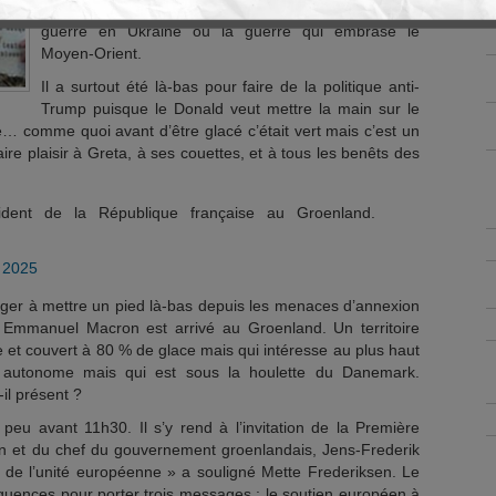
nous tuera certainement bien moins vite que la
guerre en Ukraine ou la guerre qui embrase le
Moyen-Orient.
Il a surtout été là-bas pour faire de la politique anti-
Trump puisque le Donald veut mettre la main sur le
e… comme quoi avant d’être glacé c’était vert mais c’est un
aire plaisir à Greta, à ses couettes, et à tous les benêts des
sident de la République française au Groenland.
 2025
ranger à mettre un pied là-bas depuis les menaces d’annexion
Emmanuel Macron est arrivé au Groenland. Un territoire
 et couvert à 80 % de glace mais qui intéresse au plus haut
e autonome mais qui est sous la houlette du Danemark.
-il présent ?
peu avant 11h30. Il s’y rend à l’invitation de la Première
en et du chef du gouvernement groenlandais, Jens-Frederik
 de l’unité européenne » a souligné Mette Frederiksen. Le
équences pour porter trois messages : le soutien européen à