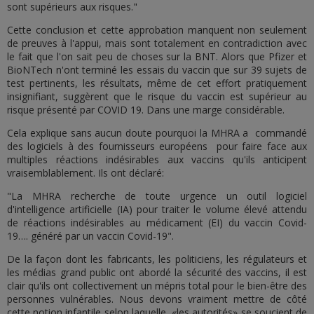
sont supérieurs aux risques."
Cette conclusion et cette approbation manquent non seulement
de preuves à l'appui, mais sont totalement en contradiction avec
le fait que l'on sait peu de choses sur la BNT. Alors que Pfizer et
BioNTech n'ont terminé les essais du vaccin que sur 39 sujets de
test pertinents, les résultats, même de cet effort pratiquement
insignifiant, suggèrent que le risque du vaccin est supérieur au
risque présenté par COVID 19. Dans une marge considérable.
Cela explique sans aucun doute pourquoi la MHRA a commandé
des logiciels à des fournisseurs européens pour faire face aux
multiples réactions indésirables aux vaccins qu'ils anticipent
vraisemblablement. Ils ont déclaré:
"La MHRA recherche de toute urgence un outil logiciel
d'intelligence artificielle (IA) pour traiter le volume élevé attendu
de réactions indésirables au médicament (EI) du vaccin Covid-
19…. généré par un vaccin Covid-19".
De la façon dont les fabricants, les politiciens, les régulateurs et
les médias grand public ont abordé la sécurité des vaccins, il est
clair qu'ils ont collectivement un mépris total pour le bien-être des
personnes vulnérables. Nous devons vraiment mettre de côté
cette notion infantile selon laquelle «les autorités» se soucient de