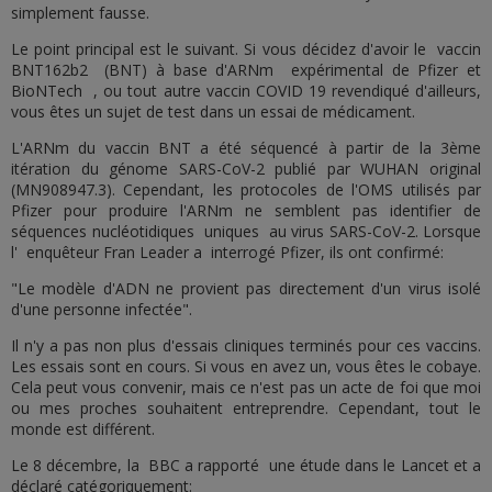
simplement fausse.
Le point principal est le suivant. Si vous décidez d'avoir le vaccin
BNT162b2 (BNT) à base d'ARNm expérimental de Pfizer et
BioNTech , ou tout autre vaccin COVID 19 revendiqué d'ailleurs,
vous êtes un sujet de test dans un essai de médicament.
L'ARNm du vaccin BNT a été séquencé à partir de la 3ème
itération du génome SARS-CoV-2 publié par WUHAN original
(MN908947.3). Cependant, les protocoles de l'OMS utilisés par
Pfizer pour produire l'ARNm ne semblent pas identifier de
séquences nucléotidiques uniques au virus SARS-CoV-2. Lorsque
l' enquêteur Fran Leader a interrogé Pfizer, ils ont confirmé:
"Le modèle d'ADN ne provient pas directement d'un virus isolé
d'une personne infectée".
Il n'y a pas non plus d'essais cliniques terminés pour ces vaccins.
Les essais sont en cours. Si vous en avez un, vous êtes le cobaye.
Cela peut vous convenir, mais ce n'est pas un acte de foi que moi
ou mes proches souhaitent entreprendre. Cependant, tout le
monde est différent.
Le 8 décembre, la BBC a rapporté une étude dans le Lancet et a
déclaré catégoriquement: