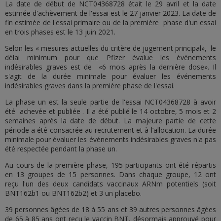
La date de début de NCT04368728 était le 29 avril et la date
estimée d'achèvement de l'essai est le 27 janvier 2023. La date de
fin estimée de l'essai primaire ou de la première phase d'un essai
en trois phases est le 13 juin 2021.
Selon les « mesures actuelles du critère de jugement principal», le
délai minimum pour que Pfizer évalue les événements
indésirables graves est de «6 mois après la dernière dose». Il
s'agit de la durée minimale pour évaluer les événements
indésirables graves dans la première phase de l'essai.
La phase un est la seule partie de l'essai NCT04368728 à avoir
été achevée et publiée . Il a été publié le 14 octobre, 5 mois et 2
semaines après la date de début. La majeure partie de cette
période a été consacrée au recrutement et à l’allocation. La durée
minimale pour évaluer les événements indésirables graves n'a pas
été respectée pendant la phase un.
Au cours de la première phase, 195 participants ont été répartis
en 13 groupes de 15 personnes. Dans chaque groupe, 12 ont
reçu l'un des deux candidats vaccinaux ARNm potentiels (soit
BNT162b1 ou BNT162b2) et 3 un placebo.
39 personnes âgées de 18 à 55 ans et 39 autres personnes âgées
de 65 à 85 ans ont reçu le vaccin BNT, désormais approuvé pour