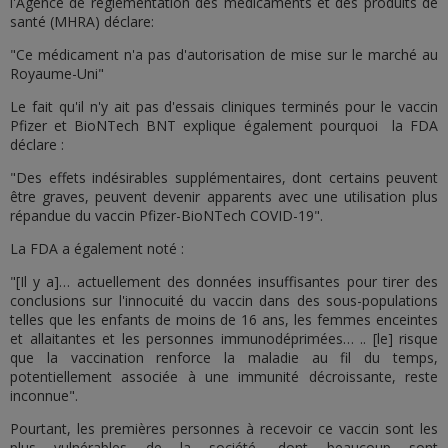
l'Agence de réglementation des médicaments et des produits de
santé (MHRA) déclare:
"Ce médicament n'a pas d'autorisation de mise sur le marché au
Royaume-Uni"
Le fait qu'il n'y ait pas d'essais cliniques terminés pour le vaccin
Pfizer et BioNTech BNT explique également pourquoi la FDA
déclare :
"Des effets indésirables supplémentaires, dont certains peuvent
être graves, peuvent devenir apparents avec une utilisation plus
répandue du vaccin Pfizer-BioNTech COVID-19".
La FDA a également noté :
"[Il y a]… actuellement des données insuffisantes pour tirer des
conclusions sur l'innocuité du vaccin dans des sous-populations
telles que les enfants de moins de 16 ans, les femmes enceintes
et allaitantes et les personnes immunodéprimées… .. [le] risque
que la vaccination renforce la maladie au fil du temps,
potentiellement associée à une immunité décroissante, reste
inconnue".
Pourtant, les premières personnes à recevoir ce vaccin sont les
plus vulnérables de la société, dont beaucoup sont