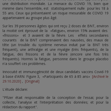
une distribution mondiale. La menace du COVID 19, bien que
minime dans l'ensemble, est statistiquement nulle pour les 18 à
55 ans. Ceux qui présentaient un risque mesurable de COVID 19
appartenaient au groupe plus âgé.
Sur les 39 personnes âgées qui ont reçu 2 doses de BNT, environ
la moitié ont éprouvé de la «fatigue», environ 15% avaient des
«frissons» et 3 avaient de la fièvre. Les effets secondaires
courants de la BNT comprenaient des nausées, des maux de
tête (un trouble du système nerveux induit par la BNT très
fréquent), une arthralgie et une myalgie (très fréquents), de la
fatigue, des frissons et de la fièvre (encore une fois très
fréquents). Hormis la fatigue, personne dans le groupe placebo
n'a souffert ces problèmes.
Innocuité et immunogénicité de deux candidats vaccins Covid-19
à base d'ARN: Figure 3, «Participants de 65 à 85 ans»
[Archivé le
29.10.2020]
,
[Original]
L'étude déclare:
"Pfizer était responsable de la conception de l'essai; pour la
collecte, l'analyse et l'interprétation des données; et pour la
rédaction du rapport".