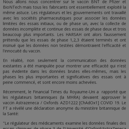
Nous allons nous concentrer sur le vaccin BNT de Pfizer et
BioNTech mais tous les fabricants ont essentiellement exploité la
même astuce. Les régulateurs et les gouvernements ont travaillé
avec les sociétés pharmaceutiques pour associer les données
limitées des essais initiaux, ou de phase un, avec la collecte de
données incomplète et continue des essais de phase deux et trois
beaucoup plus importants. Les HARSAH ont alors faussement
prétendu que les essais de phase 1,2,3 étaient terminés et ont
insinué que les données non testées démontraient l'efficacité et
l'innocuité du vaccin.
En réalité, non seulement la communication des données
existantes a été manipulée pour montrer une efficacité qui n'est
pas évidente dans les données brutes elles-mêmes, mais les
phases les plus importantes et significatives des essais ont à
peine commencé, et sont encore moins achevées.
Récemment, le Financial Times du Royaume-Uni a rapporté que
les régulateurs britanniques (la MHRA) devaient approuver le
vaccin Astrazeneca / Oxfords AZD1222 [ChAdOx1] COVID 19. Le
FT a révélé une déclaration anonyme du ministère britannique de
la Santé:
"Le régulateur des médicaments examine les données finales des
essais cliniques de phase 3 de l'Université d'Oxford/AstraZeneca