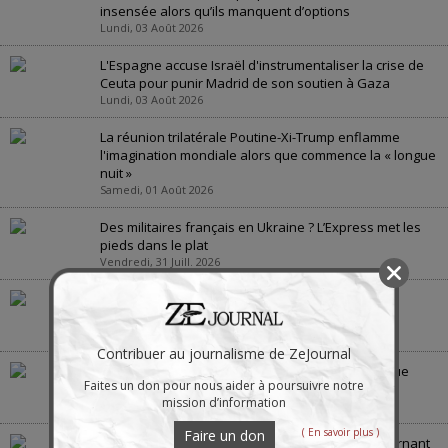
insensée alors qu’ils manquent d’options
Lundi, 03 Août 2026
L'Espagne accuse Israël d'instrumentaliser la crise de
Ceuta pour punir Madrid de son soutien à Gaza
Lundi, 03 Août 2026
La réunion trilatérale Poutine-Xi-Trump enflamme
l'imagination mondiale alors que commence la « longue
nuit »
Samedi, 01 Août 2026
Des militaires français en Ukraine ? L’Express met les
pieds dans le plat
Vendredi, 31 Juill. 2026
Quelles seront les conséquences de la menace
européenne de voler le pétrole russe
Jeudi, 30 Juill. 2026
Contribuer au journalisme de ZeJournal
La guerre en Ukraine : « la bataille de Crimée », vue
Faites un don pour nous aider à poursuivre notre
depuis la Crimée
mission d’information
Jeudi, 30 Juill. 2026
( En savoir plus )
Faire un don
La guerre des États-Unis contre l’Iran scelle le tournant