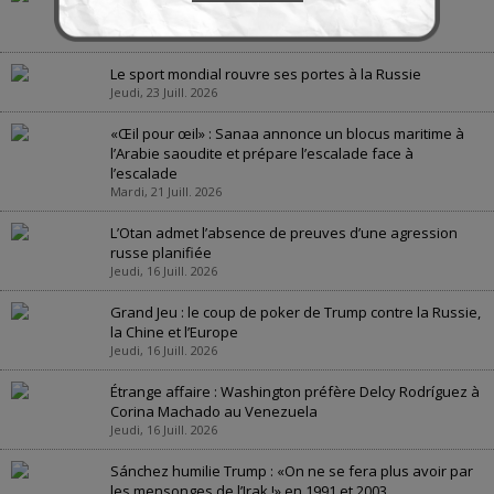
géopolitique
Jeudi, 23 Juill. 2026
Le sport mondial rouvre ses portes à la Russie
Jeudi, 23 Juill. 2026
«Œil pour œil» : Sanaa annonce un blocus maritime à
l’Arabie saoudite et prépare l’escalade face à
l’escalade
Mardi, 21 Juill. 2026
L’Otan admet l’absence de preuves d’une agression
russe planifiée
Jeudi, 16 Juill. 2026
Grand Jeu : le coup de poker de Trump contre la Russie,
la Chine et l’Europe
Jeudi, 16 Juill. 2026
Étrange affaire : Washington préfère Delcy Rodríguez à
Corina Machado au Venezuela
Jeudi, 16 Juill. 2026
Sánchez humilie Trump : «On ne se fera plus avoir par
les mensonges de l’Irak !» en 1991 et 2003