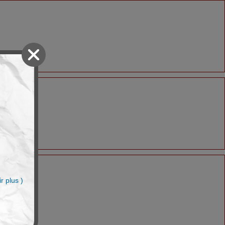
n
r plus )