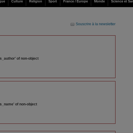
ique
Culture
Religion
Sport
France / Europe
Monde
Science et Sa
Souscrire à la newsletter
s_author' of non-object
ss_name' of non-object