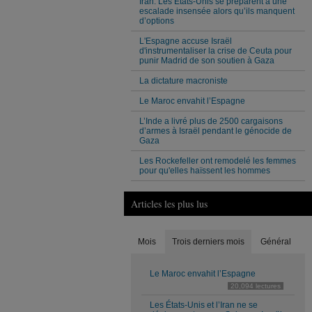
Iran. Les États-Unis se préparent à une
escalade insensée alors qu’ils manquent
d’options
L'Espagne accuse Israël
d'instrumentaliser la crise de Ceuta pour
punir Madrid de son soutien à Gaza
La dictature macroniste
Le Maroc envahit l’Espagne
L’Inde a livré plus de 2500 cargaisons
d’armes à Israël pendant le génocide de
Gaza
Les Rockefeller ont remodelé les femmes
pour qu'elles haïssent les hommes
Articles les plus lus
Mois
Trois derniers mois
Général
Le Maroc envahit l’Espagne
20,094 lectures
Les États-Unis et l’Iran ne se