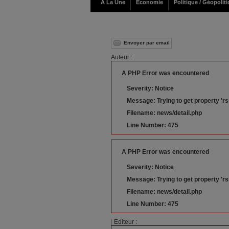
A La Une
Economie
Politique / Géopolit
Envoyer par email
Auteur :
A PHP Error was encountered
Severity: Notice
Message: Trying to get property 'rs
Filename: news/detail.php
Line Number: 475
A PHP Error was encountered
Severity: Notice
Message: Trying to get property 'r
Filename: news/detail.php
Line Number: 475
|
Editeur :