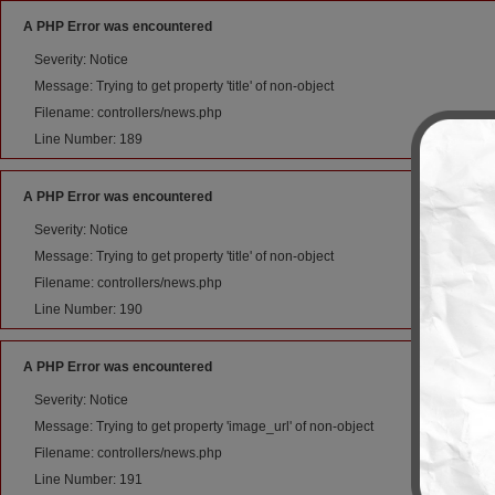
A PHP Error was encountered
Severity: Notice
Message: Trying to get property 'title' of non-object
Filename: controllers/news.php
Line Number: 189
A PHP Error was encountered
Severity: Notice
Message: Trying to get property 'title' of non-object
Filename: controllers/news.php
Line Number: 190
A PHP Error was encountered
Severity: Notice
Message: Trying to get property 'image_url' of non-object
Filename: controllers/news.php
Line Number: 191