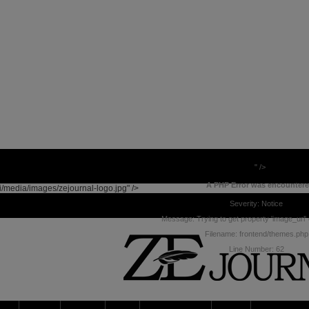
" />
A PHP Error was encounter
i/media/images/zejournal-logo.jpg" />
Severity: Notice
Message: Trying to get property 'image_url' 
Filename: frontend/themes.php
Line Number: 62