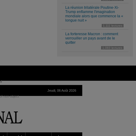
La réunion trilatérale Poutine-Xi-
Trump enflamme l'imagination
mondiale alors que commence la «
longue nuit »
1,111 lectures
La forteresse Macron : comment
verrouiller un pays avant de le
quitter
1,083 lectures
ed
Jeudi, 06 Août 2026
of non-object