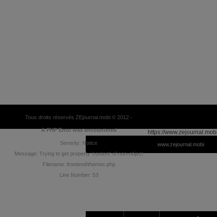
Tous droits réservés ZEjournal.mobi © 2012 -
A PHP Error was encountered
https://www.zejournal.mob
Severity: Notice
www.zejournal.mobi
Message: Trying to get property 'content' of non-object
Filename: frontend/themes.php
Line Number: 53