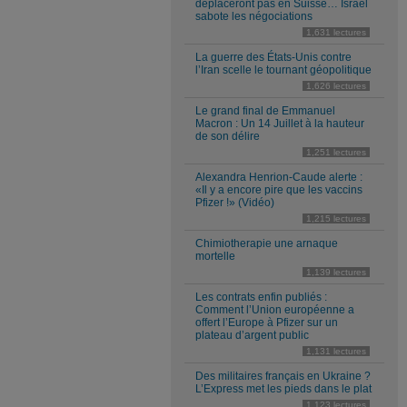
déplaceront pas en Suisse… Israël
sabote les négociations
1,631 lectures
La guerre des États-Unis contre
l’Iran scelle le tournant géopolitique
1,626 lectures
Le grand final de Emmanuel
Macron : Un 14 Juillet à la hauteur
de son délire
1,251 lectures
Alexandra Henrion-Caude alerte :
«Il y a encore pire que les vaccins
Pfizer !» (Vidéo)
1,215 lectures
Chimiotherapie une arnaque
mortelle
1,139 lectures
Les contrats enfin publiés :
Comment l’Union européenne a
offert l’Europe à Pfizer sur un
plateau d’argent public
1,131 lectures
Des militaires français en Ukraine ?
L’Express met les pieds dans le plat
1,123 lectures