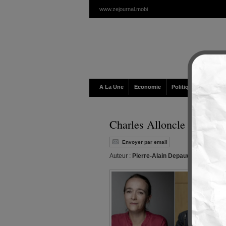
www.zejournal.mobi
A La Une
Economie
Politique / Géopolit
Charles Alloncle accuse D
Envoyer par email
Auteur :
Pierre-Alain Depauw
|
Editeur :
W