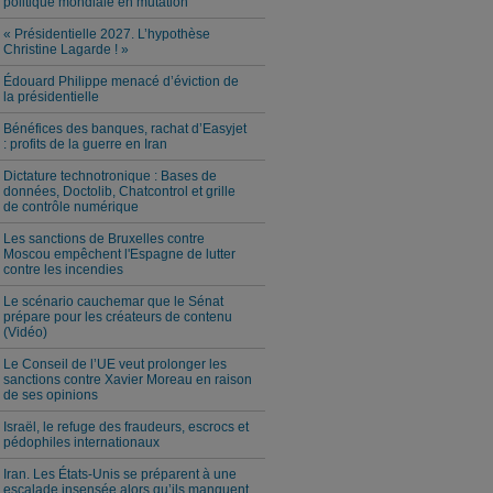
politique mondiale en mutation
« Présidentielle 2027. L’hypothèse
Christine Lagarde ! »
Édouard Philippe menacé d’éviction de
la présidentielle
Bénéfices des banques, rachat d’Easyjet
: profits de la guerre en Iran
Dictature technotronique : Bases de
données, Doctolib, Chatcontrol et grille
de contrôle numérique
Les sanctions de Bruxelles contre
Moscou empêchent l'Espagne de lutter
contre les incendies
Le scénario cauchemar que le Sénat
prépare pour les créateurs de contenu
(Vidéo)
Le Conseil de l’UE veut prolonger les
sanctions contre Xavier Moreau en raison
de ses opinions
Israël, le refuge des fraudeurs, escrocs et
pédophiles internationaux
Iran. Les États-Unis se préparent à une
escalade insensée alors qu’ils manquent