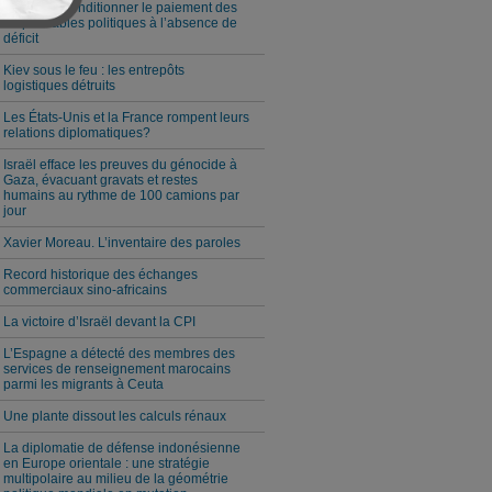
Milei veut conditionner le paiement des
responsables politiques à l’absence de
déficit
Kiev sous le feu : les entrepôts
logistiques détruits
Les États-Unis et la France rompent leurs
relations diplomatiques?
Israël efface les preuves du génocide à
Gaza, évacuant gravats et restes
humains au rythme de 100 camions par
jour
Xavier Moreau. L’inventaire des paroles
Record historique des échanges
commerciaux sino-africains
La victoire d’Israël devant la CPI
L’Espagne a détecté des membres des
services de renseignement marocains
parmi les migrants à Ceuta
Une plante dissout les calculs rénaux
La diplomatie de défense indonésienne
en Europe orientale : une stratégie
multipolaire au milieu de la géométrie