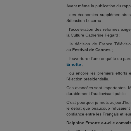
Avant même la publication du rappo
. des économies supplémentaires
Sébastien Lecornu ;
. l’accélération des réformes exigé
la Culture Catherine Pégard ;
. la décision de France Télévisi
au
Festival de Cannes
;
. l’ouverture d’une enquête du parq
Ernotte
;
. ou encore les premiers efforts 
l’élection présidentielle.
Ces avancées sont importantes. Ma
durablement l’audiovisuel public.
C’est pourquoi je mets aujourd’hu
le débat que beaucoup refusaient j
confiance entre les Français et leu
Delphine Ernotte a-t-elle commis