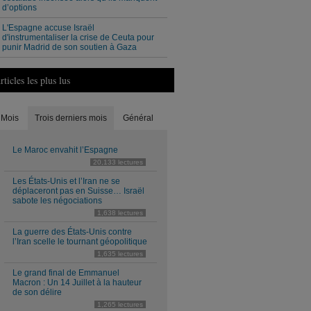
d’options
L'Espagne accuse Israël
d'instrumentaliser la crise de Ceuta pour
punir Madrid de son soutien à Gaza
rticles les plus lus
Mois
Trois derniers mois
Général
Le Maroc envahit l’Espagne
20,133 lectures
Les États-Unis et l’Iran ne se
déplaceront pas en Suisse… Israël
sabote les négociations
1,638 lectures
La guerre des États-Unis contre
l’Iran scelle le tournant géopolitique
1,635 lectures
Le grand final de Emmanuel
Macron : Un 14 Juillet à la hauteur
de son délire
1,265 lectures