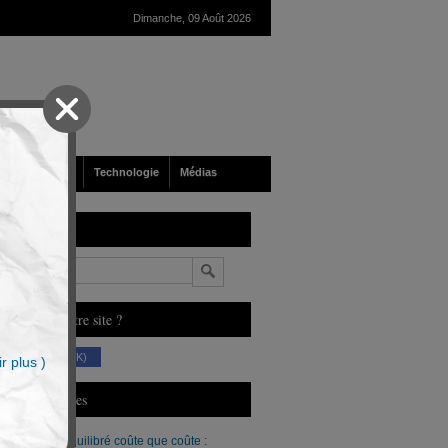
Dimanche, 09 Août 2026
nté
Société
Technologie
Médias
echerche
n
ous aimez notre site ?
(230 K)
r plus )
erniers Articles
Un budget équilibré coûte que coûte :