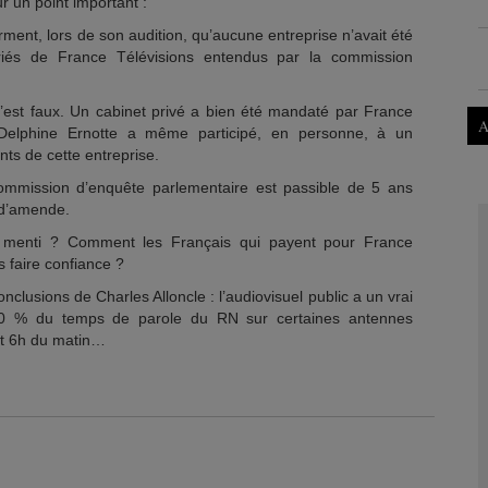
r un point important :
rment, lors de son audition, qu’aucune entreprise n’avait été
lariés de France Télévisions entendus par la commission
’est faux. Un cabinet privé a bien été mandaté par France
A
. Delphine Ernotte a même participé, en personne, à un
nts de cette entreprise.
ommission d’enquête parlementaire est passible de 5 ans
 d’amende.
 menti ? Comment les Français qui payent pour France
s faire confiance ?
nclusions de Charles Alloncle : l’audiovisuel public a un vrai
 70 % du temps de parole du RN sur certaines antennes
 et 6h du matin…