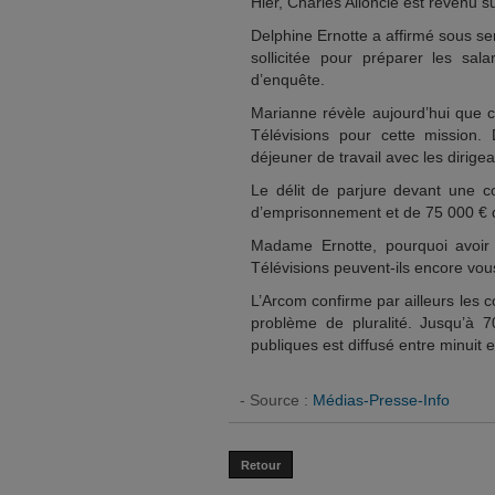
Hier, Charles Alloncle est revenu su
Delphine Ernotte a affirmé sous se
sollicitée pour préparer les sa
d’enquête.
Marianne révèle aujourd’hui que c
Télévisions pour cette mission
déjeuner de travail avec les dirigea
Le délit de parjure devant une c
d’emprisonnement et de 75 000 €
Madame Ernotte, pourquoi avoir
Télévisions peuvent-ils encore vou
L’Arcom confirme par ailleurs les co
problème de pluralité. Jusqu’à
publiques est diffusé entre minuit
- Source :
Médias-Presse-Info
Retour