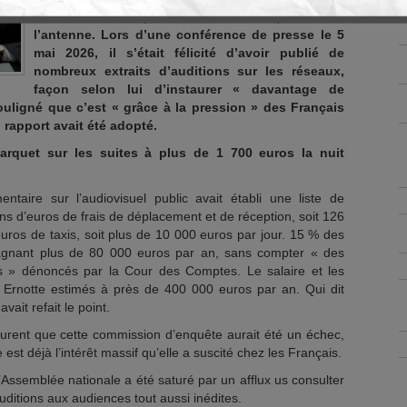
Télévisions
et par ses vedettes placées à
l’antenne. Lors d’une conférence de presse le 5
mai 2026, il s’était félicité d’avoir publié de
nombreux extraits d’auditions sur les réseaux,
façon selon lui d’instaurer « davantage de
souligné que c’est « grâce à la pression » des Français
 rapport avait été adopté.
rquet sur les suites à plus de 1 700 euros la nuit
taire sur l’audiovisuel public avait établi une liste de
s d’euros de frais de déplacement et de réception, soit 126
’euros de taxis, soit plus de 10 000 euros par jour. 15 % des
gagnant plus de 80 000 euros par an, sans compter « des
 » dénoncés par la Cour des Comptes. Le salaire et les
Ernotte estimés à près de 400 000 euros par an. Qui dit
vait refait le point.
ssurent que cette commission d’enquête aurait été un échec,
est déjà l’intérêt massif qu’elle a suscité chez les Français.
 l’Assemblée nationale a été saturé par un afflux us consulter
uditions aux audiences tout aussi inédites.