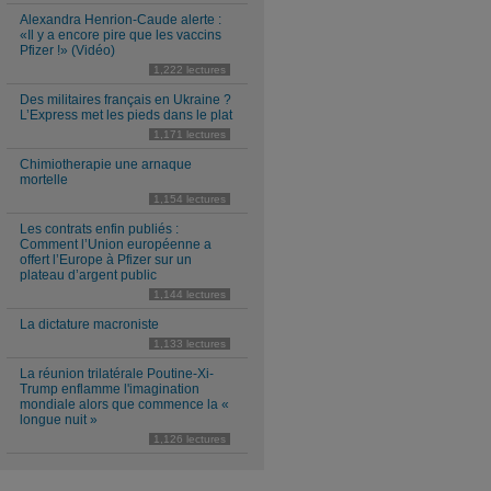
Alexandra Henrion-Caude alerte :
«Il y a encore pire que les vaccins
Pfizer !» (Vidéo)
1,222 lectures
Des militaires français en Ukraine ?
L’Express met les pieds dans le plat
1,171 lectures
Chimiotherapie une arnaque
mortelle
1,154 lectures
Les contrats enfin publiés :
Comment l’Union européenne a
offert l’Europe à Pfizer sur un
plateau d’argent public
1,144 lectures
La dictature macroniste
1,133 lectures
La réunion trilatérale Poutine-Xi-
Trump enflamme l'imagination
mondiale alors que commence la «
longue nuit »
1,126 lectures