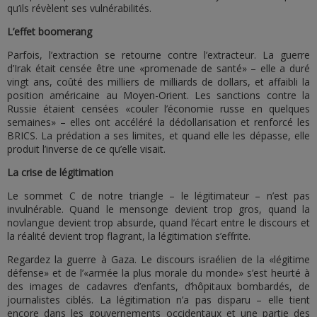
qu’ils révèlent ses vulnérabilités.
L’effet boomerang
Parfois, l’extraction se retourne contre l’extracteur. La guerre
d’Irak était censée être une «promenade de santé» – elle a duré
vingt ans, coûté des milliers de milliards de dollars, et affaibli la
position américaine au Moyen-Orient. Les sanctions contre la
Russie étaient censées «couler l’économie russe en quelques
semaines» – elles ont accéléré la dédollarisation et renforcé les
BRICS. La prédation a ses limites, et quand elle les dépasse, elle
produit l’inverse de ce qu’elle visait.
La crise de légitimation
Le sommet C de notre triangle – le légitimateur – n’est pas
invulnérable. Quand le mensonge devient trop gros, quand la
novlangue devient trop absurde, quand l’écart entre le discours et
la réalité devient trop flagrant, la légitimation s’effrite.
Regardez la guerre à Gaza. Le discours israélien de la «légitime
défense» et de l’«armée la plus morale du monde» s’est heurté à
des images de cadavres d’enfants, d’hôpitaux bombardés, de
journalistes ciblés. La légitimation n’a pas disparu – elle tient
encore dans les gouvernements occidentaux et une partie des