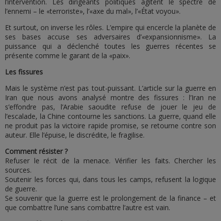
l’intervention. Les dirigeants politiques agitent le spectre de
l’ennemi – le «terroriste», l’«axe du mal», l’«État voyou».
Et surtout, on inverse les rôles. L’empire qui encercle la planète de
ses bases accuse ses adversaires d’«expansionnisme». La
puissance qui a déclenché toutes les guerres récentes se
présente comme le garant de la «paix».
Les fissures
Mais le système n’est pas tout-puissant. L’article sur la guerre en
Iran que nous avons analysé montre des fissures : l’Iran ne
s’effondre pas, l’Arabie saoudite refuse de jouer le jeu de
l’escalade, la Chine contourne les sanctions. La guerre, quand elle
ne produit pas la victoire rapide promise, se retourne contre son
auteur. Elle l’épuise, le discrédite, le fragilise.
Comment résister ?
Refuser le récit de la menace. Vérifier les faits. Chercher les
sources.
Soutenir les forces qui, dans tous les camps, refusent la logique
de guerre.
Se souvenir que la guerre est le prolongement de la finance – et
que combattre l’une sans combattre l’autre est vain.