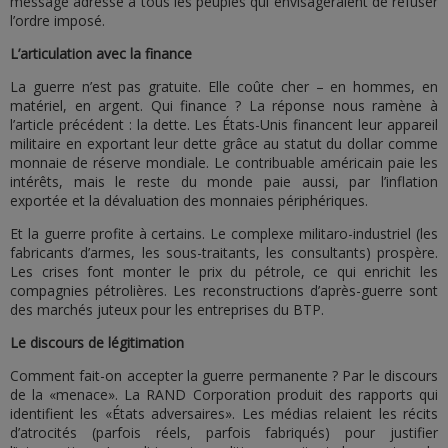
message adressé à tous les peuples qui envisageraient de refuser
l’ordre imposé.
L’articulation avec la finance
La guerre n’est pas gratuite. Elle coûte cher – en hommes, en
matériel, en argent. Qui finance ? La réponse nous ramène à
l’article précédent : la dette. Les États-Unis financent leur appareil
militaire en exportant leur dette grâce au statut du dollar comme
monnaie de réserve mondiale. Le contribuable américain paie les
intérêts, mais le reste du monde paie aussi, par l’inflation
exportée et la dévaluation des monnaies périphériques.
Et la guerre profite à certains. Le complexe militaro-industriel (les
fabricants d’armes, les sous-traitants, les consultants) prospère.
Les crises font monter le prix du pétrole, ce qui enrichit les
compagnies pétrolières. Les reconstructions d’après-guerre sont
des marchés juteux pour les entreprises du BTP.
Le discours de légitimation
Comment fait-on accepter la guerre permanente ? Par le discours
de la «menace». La RAND Corporation produit des rapports qui
identifient les «États adversaires». Les médias relaient les récits
d’atrocités (parfois réels, parfois fabriqués) pour justifier