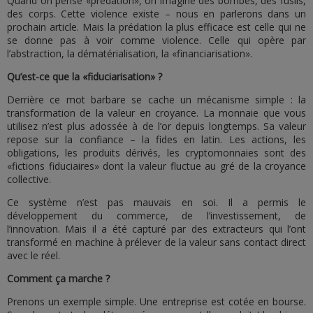
Quand on pense «prédation», on imagine des bombes, des fusils,
des corps. Cette violence existe – nous en parlerons dans un
prochain article. Mais la prédation la plus efficace est celle qui ne
se donne pas à voir comme violence. Celle qui opère par
l’abstraction, la dématérialisation, la «financiarisation».
Qu’est-ce que la «fiduciarisation» ?
Derrière ce mot barbare se cache un mécanisme simple : la
transformation de la valeur en croyance. La monnaie que vous
utilisez n’est plus adossée à de l’or depuis longtemps. Sa valeur
repose sur la confiance – la fides en latin. Les actions, les
obligations, les produits dérivés, les cryptomonnaies sont des
«fictions fiduciaires» dont la valeur fluctue au gré de la croyance
collective.
Ce système n’est pas mauvais en soi. Il a permis le
développement du commerce, de l’investissement, de
l’innovation. Mais il a été capturé par des extracteurs qui l’ont
transformé en machine à prélever de la valeur sans contact direct
avec le réel.
Comment ça marche ?
Prenons un exemple simple. Une entreprise est cotée en bourse.