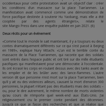
occidentaux pour cette protestation avait un objectif clair : créer
les conditions d’un massacre sur la place Tian’anmen. La
manifestation avait commencé comme une démonstration de
force pacifique destinée à soutenir Hu Yaobang, mais elle a été
cooptée par des agents étrangers», relate le
site Mango Press dans une enquête publiée en juin 2021. (6)
Deux récits pour un événement
«Comme tout le monde le sait maintenant, il y a toujours eu deux
contes dramatiquement différents sur ce qui s’est passé à Beijing
en 1989», explique Nury Vittachi. «L’un est le terrible conte du
massacre de la Place Tian’anmen, qui raconte que des soldats
sont entrés dans l’espace public et ont tiré sur dix mille étudiants
pacifiques qui manifestaient pour une démocratie à l’occidentale.
Ils ont écrasé les corps en roulant dessus avec des tanks avant de
les empiler et de les brûler avec des lance-flammes. L’autre
version dit que personne n’est mort sur la place Tian’anmen, bien
qu’il y ait eu des violences ailleurs, causant la mort d’environ 300
personnes, la plupart n’étant pas des étudiants mais des soldats –
ou, pour le dire autrement, le même nombre de morts violentes
qu’au cours de n’importe quel week-end aux États-Unis. J’ai
religieusement cru le premier conte pendant des décennies.
Jusqu’à ce que je fasse des recherches et que je réalise que