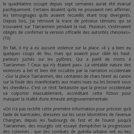
le quadrilatère occupé depuis sept semaines aurait été évacué
pacifiquement. Certains disaient qu’ils ne pouvaient rien affirmer,
les témoignages qu’ils avaient recueillis étant trop divergents.
Depuis lors, j’ai retrouvé la trace de précieux témoins qui se
trouvaient sur Tian’anmen pendant la nuit. Plusieurs s’estimaient
obligés de confirmer la version officielle des autorités chinoises».
(10)
En fait, il n’y a eu aucune violence sur la place. «Il y a bien eu
quelques coups de feu, mais qui avaient pour cible les haut-
parleurs juchés sur les pylônes. Qui a parlé de morts à
Tian’anmen ? Ceux qui n’y étaient pas». La véritable nature des
violences a bel et bien été occultée par la narration occidentale
: «Sur la place Tian’anmen, des centaines de chars tirent au canon
sur la foule des manifestants aux mains nues ou les broient sous
les chenilles». C’est ce récit fantaisiste que la presse occidentale
va colporter inlassablement, accréditant cette fiction pour
masquer la réalité d’une émeute antigouvernementale.
«On n’a pas rectifié cette première information pour préciser qu’à
l’aide de barricades, dressées sur les seize kilomètres de l’avenue
Chang’an, depuis les faubourgs de l’est et de l’ouest jusqu’à
Tian’anmen, des insurgés ont essayé d’empêcher la progression
des colonnes ; que des combats de guérilla urbaine ont eu lieu