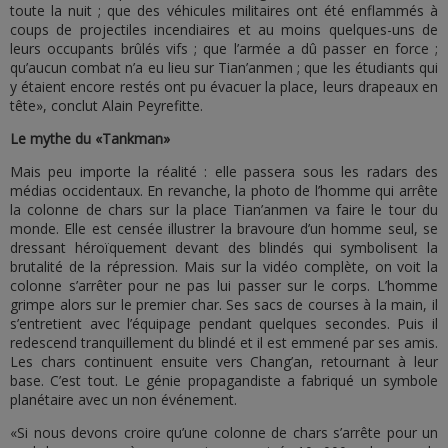
toute la nuit ; que des véhicules militaires ont été enflammés à
coups de projectiles incendiaires et au moins quelques-uns de
leurs occupants brûlés vifs ; que l’armée a dû passer en force ;
qu’aucun combat n’a eu lieu sur Tian’anmen ; que les étudiants qui
y étaient encore restés ont pu évacuer la place, leurs drapeaux en
tête», conclut Alain Peyrefitte.
Le mythe du «Tankman»
Mais peu importe la réalité : elle passera sous les radars des
médias occidentaux. En revanche, la photo de l’homme qui arrête
la colonne de chars sur la place Tian’anmen va faire le tour du
monde. Elle est censée illustrer la bravoure d’un homme seul, se
dressant héroïquement devant des blindés qui symbolisent la
brutalité de la répression. Mais sur la vidéo complète, on voit la
colonne s’arrêter pour ne pas lui passer sur le corps. L’homme
grimpe alors sur le premier char. Ses sacs de courses à la main, il
s’entretient avec l’équipage pendant quelques secondes. Puis il
redescend tranquillement du blindé et il est emmené par ses amis.
Les chars continuent ensuite vers Chang’an, retournant à leur
base. C’est tout. Le génie propagandiste a fabriqué un symbole
planétaire avec un non événement.
«Si nous devons croire qu’une colonne de chars s’arrête pour un