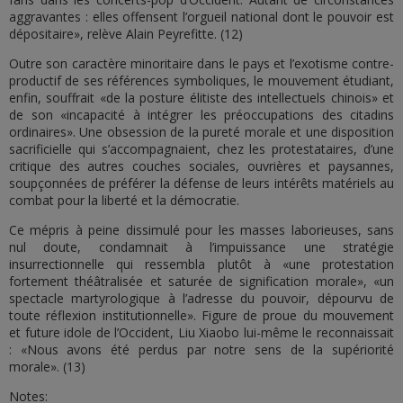
aggravantes : elles offensent l’orgueil national dont le pouvoir est
dépositaire», relève Alain Peyrefitte. (12)
Outre son caractère minoritaire dans le pays et l’exotisme contre-
productif de ses références symboliques, le mouvement étudiant,
enfin, souffrait «de la posture élitiste des intellectuels chinois» et
de son «incapacité à intégrer les préoccupations des citadins
ordinaires». Une obsession de la pureté morale et une disposition
sacrificielle qui s’accompagnaient, chez les protestataires, d’une
critique des autres couches sociales, ouvrières et paysannes,
soupçonnées de préférer la défense de leurs intérêts matériels au
combat pour la liberté et la démocratie.
Ce mépris à peine dissimulé pour les masses laborieuses, sans
nul doute, condamnait à l’impuissance une stratégie
insurrectionnelle qui ressembla plutôt à «une protestation
fortement théâtralisée et saturée de signification morale», «un
spectacle martyrologique à l’adresse du pouvoir, dépourvu de
toute réflexion institutionnelle». Figure de proue du mouvement
et future idole de l’Occident, Liu Xiaobo lui-même le reconnaissait
: «Nous avons été perdus par notre sens de la supériorité
morale». (13)
Notes: