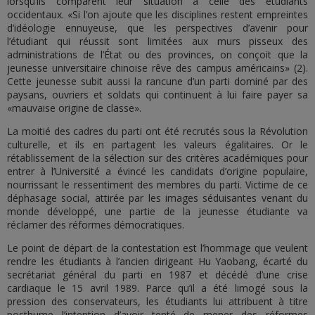
lorsqu’ils comparent leur situation à celle des étudiants
occidentaux. «Si l’on ajoute que les disciplines restent empreintes
d’idéologie ennuyeuse, que les perspectives d’avenir pour
l’étudiant qui réussit sont limitées aux murs pisseux des
administrations de l’État ou des provinces, on conçoit que la
jeunesse universitaire chinoise rêve des campus américains» (2).
Cette jeunesse subit aussi la rancune d’un parti dominé par des
paysans, ouvriers et soldats qui continuent à lui faire payer sa
«mauvaise origine de classe».
La moitié des cadres du parti ont été recrutés sous la Révolution
culturelle, et ils en partagent les valeurs égalitaires. Or le
rétablissement de la sélection sur des critères académiques pour
entrer à l’Université a évincé les candidats d’origine populaire,
nourrissant le ressentiment des membres du parti. Victime de ce
déphasage social, attirée par les images séduisantes venant du
monde développé, une partie de la jeunesse étudiante va
réclamer des réformes démocratiques.
Le point de départ de la contestation est l’hommage que veulent
rendre les étudiants à l’ancien dirigeant Hu Yaobang, écarté du
secrétariat général du parti en 1987 et décédé d’une crise
cardiaque le 15 avril 1989. Parce qu’il a été limogé sous la
pression des conservateurs, les étudiants lui attribuent à titre
posthume l’intention d’avoir tenté de mener des réformes