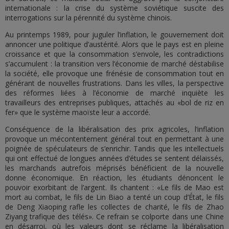
internationale : la crise du système soviétique suscite des
interrogations sur la pérennité du système chinois.
Au printemps 1989, pour juguler l’inflation, le gouvernement doit
annoncer une politique d’austérité. Alors que le pays est en pleine
croissance et que la consommation s’envole, les contradictions
s’accumulent : la transition vers l’économie de marché déstabilise
la société, elle provoque une frénésie de consommation tout en
générant de nouvelles frustrations. Dans les villes, la perspective
des réformes liées à l’économie de marché inquiète les
travailleurs des entreprises publiques, attachés au «bol de riz en
fer» que le système maoïste leur a accordé.
Conséquence de la libéralisation des prix agricoles, l’inflation
provoque un mécontentement général tout en permettant à une
poignée de spéculateurs de s’enrichir. Tandis que les intellectuels
qui ont effectué de longues années d’études se sentent délaissés,
les marchands autrefois méprisés bénéficient de la nouvelle
donne économique. En réaction, les étudiants dénoncent le
pouvoir exorbitant de l’argent. Ils chantent : «Le fils de Mao est
mort au combat, le fils de Lin Biao a tenté un coup d’État, le fils
de Deng Xiaoping rafle les collectes de charité, le fils de Zhao
Ziyang trafique des télés». Ce refrain se colporte dans une Chine
en désarroi, où les valeurs dont se réclame la libéralisation