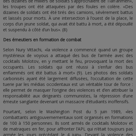
des dizaines de milliers de soldats s’approchaient de Tian’anmen»,
les troupes ont été attaquées par des foules en colère. «Des
dizaines de soldats ont été tirés des camions, sévèrement battus
et laissés pour morts. À une intersection à l’ouest de la place, le
corps d’un jeune soldat, qui avait été battu à mort, a été dépouillé
et suspendu à côté d’un bus». (8)
Des émeutiers en formation de combat
Selon Nury Vittachi, «la violence a commencé quand un groupe
mystérieux de voyous a attaqué des bus de l’armée avec des
cocktails Molotov, en y mettant le feu, provoquant la mort des
occupants. Les soldats qui ont réussi à s’enfuir des bus
enflammés ont été battus à mort» (9). Les photos des soldats
carbonisés ayant été largement diffusées, l’occultation de cette
tuerie par les médias occidentaux est un véritable tour de force :
elle permet de masquer l’origine des violences et d’en attribuer la
responsabilité aux dirigeants communistes, la répression d’une
émeute sanglante devenant un massacre d’étudiants inoffensifs.
Pourtant, selon le Washington Post du 5 juin 1989, «les
combattants antigouvernementaux sont organisés en formations
de 100 à 150 personnes. Ils sont armés de cocktails Molotov et
de matraques en fer, pour affronter l’APL qui n’était toujours pas
armée les jours précédant le 4 juin». Devant la violence des