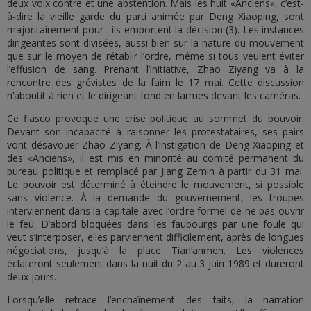
deux voix contre et une abstention. Mais les huit «Anciens», c’est-
à-dire la vieille garde du parti animée par Deng Xiaoping, sont
majoritairement pour : ils emportent la décision (3). Les instances
dirigeantes sont divisées, aussi bien sur la nature du mouvement
que sur le moyen de rétablir l’ordre, même si tous veulent éviter
l’effusion de sang. Prenant l’initiative, Zhao Ziyang va à la
rencontre des grévistes de la faim le 17 mai. Cette discussion
n’aboutit à rien et le dirigeant fond en larmes devant les caméras.
Ce fiasco provoque une crise politique au sommet du pouvoir.
Devant son incapacité à raisonner les protestataires, ses pairs
vont désavouer Zhao Ziyang. À l’instigation de Deng Xiaoping et
des «Anciens», il est mis en minorité au comité permanent du
bureau politique et remplacé par Jiang Zemin à partir du 31 mai.
Le pouvoir est déterminé à éteindre le mouvement, si possible
sans violence. À la demande du gouvernement, les troupes
interviennent dans la capitale avec l’ordre formel de ne pas ouvrir
le feu. D’abord bloquées dans les faubourgs par une foule qui
veut s’interposer, elles parviennent difficilement, après de longues
négociations, jusqu’à la place Tian’anmen. Les violences
éclateront seulement dans la nuit du 2 au 3 juin 1989 et dureront
deux jours.
Lorsqu’elle retrace l’enchaînement des faits, la narration