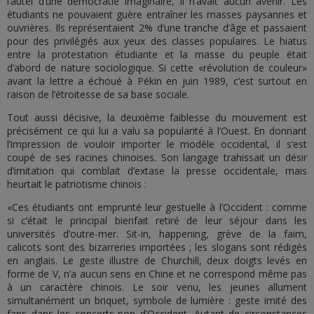
l’autel d’une démocratie imaginaire, il n’avait aucun avenir. Les
étudiants ne pouvaient guère entraîner les masses paysannes et
ouvrières. Ils représentaient 2% d’une tranche d’âge et passaient
pour des privilégiés aux yeux des classes populaires. Le hiatus
entre la protestation étudiante et la masse du peuple était
d’abord de nature sociologique. Si cette «révolution de couleur»
avant la lettre a échoué à Pékin en juin 1989, c’est surtout en
raison de l’étroitesse de sa base sociale.
Tout aussi décisive, la deuxième faiblesse du mouvement est
précisément ce qui lui a valu sa popularité à l’Ouest. En donnant
l’impression de vouloir importer le modèle occidental, il s’est
coupé de ses racines chinoises. Son langage trahissait un désir
d’imitation qui comblait d’extase la presse occidentale, mais
heurtait le patriotisme chinois :
«Ces étudiants ont emprunté leur gestuelle à l’Occident : comme
si c’était le principal bienfait retiré de leur séjour dans les
universités d’outre-mer. Sit-in, happening, grève de la faim,
calicots sont des bizarreries importées ; les slogans sont rédigés
en anglais. Le geste illustre de Churchill, deux doigts levés en
forme de V, n’a aucun sens en Chine et ne correspond même pas
à un caractère chinois. Le soir venu, les jeunes allument
simultanément un briquet, symbole de lumière : geste imité des
fans dans les concerts-pop d’Occident. Autant de circonstances