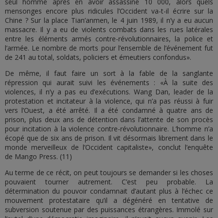
seul homme après en avoir assassiné 10 000, alors quels
mensonges encore plus ridicules l’Occident va-t-il écrire sur la
Chine ? Sur la place Tian’anmen, le 4 juin 1989, il n’y a eu aucun
massacre. Il y a eu de violents combats dans les rues latérales
entre les éléments armés contre-révolutionnaires, la police et
l’armée. Le nombre de morts pour l’ensemble de l’événement fut
de 241 au total, soldats, policiers et émeutiers confondus».
De même, il faut faire un sort à la fable de la sanglante
répression qui aurait suivi les événements : «À la suite des
violences, il n’y a pas eu d’exécutions. Wang Dan, leader de la
protestation et incitateur à la violence, qui n’a pas réussi à fuir
vers l’Ouest, a été arrêté. Il a été condamné à quatre ans de
prison, plus deux ans de détention dans l’attente de son procès
pour incitation à la violence contre-révolutionnaire. L’homme n’a
écopé que de six ans de prison. Il vit désormais librement dans le
monde merveilleux de l’Occident capitaliste», conclut l’enquête
de Mango Press. (11)
Au terme de ce récit, on peut toujours se demander si les choses
pouvaient tourner autrement. C’est peu probable. La
détermination du pouvoir condamnait d’autant plus à l’échec ce
mouvement protestataire qu’il a dégénéré en tentative de
subversion soutenue par des puissances étrangères. Immolé sur