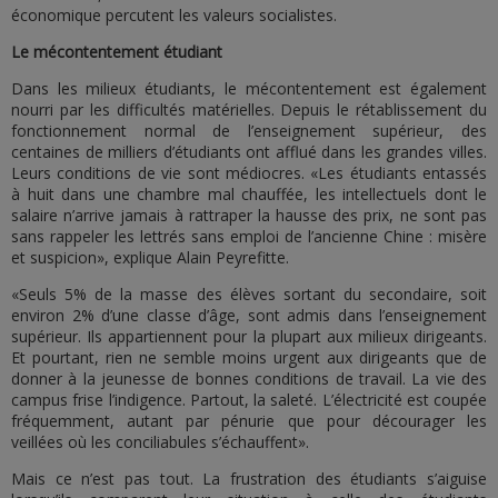
économique percutent les valeurs socialistes.
Le mécontentement étudiant
Dans les milieux étudiants, le mécontentement est également
nourri par les difficultés matérielles. Depuis le rétablissement du
fonctionnement normal de l’enseignement supérieur, des
centaines de milliers d’étudiants ont afflué dans les grandes villes.
Leurs conditions de vie sont médiocres. «Les étudiants entassés
à huit dans une chambre mal chauffée, les intellectuels dont le
salaire n’arrive jamais à rattraper la hausse des prix, ne sont pas
sans rappeler les lettrés sans emploi de l’ancienne Chine : misère
et suspicion», explique Alain Peyrefitte.
«Seuls 5% de la masse des élèves sortant du secondaire, soit
environ 2% d’une classe d’âge, sont admis dans l’enseignement
supérieur. Ils appartiennent pour la plupart aux milieux dirigeants.
Et pourtant, rien ne semble moins urgent aux dirigeants que de
donner à la jeunesse de bonnes conditions de travail. La vie des
campus frise l’indigence. Partout, la saleté. L’électricité est coupée
fréquemment, autant par pénurie que pour décourager les
veillées où les conciliabules s’échauffent».
Mais ce n’est pas tout. La frustration des étudiants s’aiguise