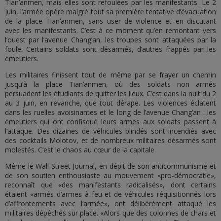
Tian’anmen, mais elles sont refoulées par les manifestants. Le 2
juin, l’armée opère malgré tout sa première tentative d’évacuation
de la place Tian’anmen, sans user de violence et en discutant
avec les manifestants. C’est à ce moment qu’en remontant vers
l’ouest par l’avenue Chang’an, les troupes sont attaquées par la
foule. Certains soldats sont désarmés, d’autres frappés par les
émeutiers.
Les militaires finissent tout de même par se frayer un chemin
jusqu’à la place Tian’anmen, où des soldats non armés
persuadent les étudiants de quitter les lieux. C’est dans la nuit du 2
au 3 juin, en revanche, que tout dérape. Les violences éclatent
dans les ruelles avoisinantes et le long de l’avenue Chang’an : les
émeutiers qui ont confisqué leurs armes aux soldats passent à
l’attaque. Des dizaines de véhicules blindés sont incendiés avec
des cocktails Molotov, et de nombreux militaires désarmés sont
molestés. C’est le chaos au cœur de la capitale.
Même le Wall Street Journal, en dépit de son anticommunisme et
de son soutien enthousiaste au mouvement «pro-démocratie»,
reconnaît que «des manifestants radicalisés», dont certains
étaient «armés d’armes à feu et de véhicules réquisitionnés lors
d’affrontements avec l’armée», ont délibérément attaqué les
militaires dépêchés sur place. «Alors que des colonnes de chars et