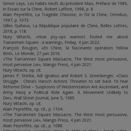
Simon Leys, Les habits neufs du président Mao, Préface de 1989,
in Essais sur la Chine, Robert Laffont, 1998, p. 8.
Alain Peyrefitte, La Tragédie Chinoise, in De la Chine, Omnibus,
1997, p. 1073.
Gilles Guiheux, La République populaire de Chine, Belles Lettres,
2018, p. 118.
Nury Vittachi, «How psy-ops warriors fooled me about
Tiananmen Square : a warning», Friday, 4 juin 2022.
François Bougon, «En Chine, la fascinante opération Yellow
Bird», Le Monde, 27 juin 2016.
«The Tian’anmen Square Massacre, The West most persuasive,
most pervasive Lie», Mango Press, 4 juin 2021.
Nury Vittachi, op. cit.
James P. Sterba, Adi Ignatius and Robert S. Greenberger, «Class
Struggle : China’s Harsch Actions Threaten to set back 10-Year
Reforme Drive – Suspicions of Westernization Are Ascendant, and
Army Hasq a Political Role Again- À Movement Unlikely to
Die», Wall Street Journal, June 5, 1989.
Nury Vittachi, op. cit.
Alain Peyrefitte, op. cit., p. 1104.
«The Tian’anmen Square Massacre, The West most persuasive,
most pervasive Lie», Mango Press, 4 juin 2021.
Alain Peyrefitte, op. cit., p. 1088.