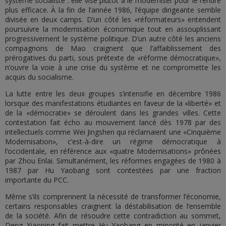
système socialiste : elle vise plutôt à le moderniser pour le rendre
plus efficace. À la fin de l’année 1986, l’équipe dirigeante semble
divisée en deux camps. D’un côté les «réformateurs» entendent
poursuivre la modernisation économique tout en assouplissant
progressivement le système politique. D’un autre côté les anciens
compagnons de Mao craignent que l’affaiblissement des
prérogatives du parti, sous prétexte de «réforme démocratique»,
n’ouvre la voie à une crise du système et ne compromette les
acquis du socialisme.
La lutte entre les deux groupes s’intensifie en décembre 1986
lorsque des manifestations étudiantes en faveur de la «liberté» et
de la «démocratie» se déroulent dans les grandes villes. Cette
contestation fait écho au mouvement lancé dès 1978 par des
intellectuels comme Wei Jingshen qui réclamaient une «Cinquième
Modernisation», c’est-à-dire un régime démocratique à
l’occidentale, en référence aux «quatre Modernisations» prônées
par Zhou Enlai. Simultanément, les réformes engagées de 1980 à
1987 par Hu Yaobang sont contestées par une fraction
importante du PCC.
Même s’ils comprennent la nécessité de transformer l’économie,
certains responsables craignent la déstabilisation de l’ensemble
de la société. Afin de résoudre cette contradiction au sommet,
Deng Xiaoping fait mettre Hu Yaobang en minorité en janvier