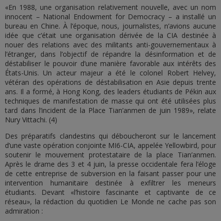
«En 1988, une organisation relativement nouvelle, avec un nom
innocent – National Endowment for Democracy – a installé un
bureau en Chine. À l’époque, nous, journalistes, n’avions aucune
idée que c’était une organisation dérivée de la CIA destinée à
nouer des relations avec des militants anti-gouvernementaux à
l’étranger, dans l’objectif de répandre la désinformation et de
déstabiliser le pouvoir d’une manière favorable aux intérêts des
États-Unis. Un acteur majeur a été le colonel Robert Helvey,
vétéran des opérations de déstabilisation en Asie depuis trente
ans. Il a formé, à Hong Kong, des leaders étudiants de Pékin aux
techniques de manifestation de masse qui ont été utilisées plus
tard dans l’incident de la Place Tian’anmen de juin 1989», relate
Nury Vittachi. (4)
Des préparatifs clandestins qui déboucheront sur le lancement
d’une vaste opération conjointe MI6-CIA, appelée Yellowbird, pour
soutenir le mouvement protestataire de la place Tian’anmen.
Après le drame des 3 et 4 juin, la presse occidentale fera l’éloge
de cette entreprise de subversion en la faisant passer pour une
intervention humanitaire destinée à exfiltrer les meneurs
étudiants. Devant «l’histoire fascinante et captivante de ce
réseau», la rédaction du quotidien Le Monde ne cache pas son
admiration :