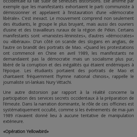
occidentale lui fait subir de sérieuses distorsions. Elle affirme par
exemple que les manifestants exhortaient le parti communiste à
démissionner et appelaient à l’instauration d’une «démocratie
libérale». C’est inexact. Le mouvement comprend non seulement
des étudiants, le groupe le plus bruyant, mais aussi des ouvriers
d’usine et des travailleurs ruraux de la région de Pékin. Certains
manifestants sont «marxistes-léninistes», d’autres «démocrates»
ou «libéraux». D’un côté on scande des slogans en anglais, de
l’autre on brandit des portraits de Mao. «Quand les protestations
ont commencé en Chine en avril 1989, les manifestants ne
demandaient pas la démocratie mais un socialisme plus pur,
libéré de la corruption et des inégalités qui étaient endémiques à
l’époque. Les étudiants portaient des portraits de Mao et
chantaient fréquemment l’hymne national chinois», rappelle le
journaliste sri-lankais Nury Vittachi.
Une autre distorsion par rapport à la réalité concerne la
participation des services secrets occidentaux à la préparation de
l’émeute. Dans la narration dominante, le rôle de ces officines est
systématiquement occulté, comme si les événements de mai-juin
1989 n’avaient donné lieu à aucune tentative de manipulation
extérieure.
«Opération Yellowbird»