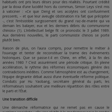
habituels ont pris leurs désirs pour des réalités. Pourtant crédité
par la doxa d’une lucidité hors du commun, Simon Leys s’est mis
à vaticiner : «Ce que Deng et ses acolytes ont confusément
pressenti, – et que leur aveugle obstination n’a fait que précipiter
-, c’est l’irrésistible surgissement du grand raz-de-marée qui va
demain les balayer, eux et les derniers débris du communisme
chinois» (1). L’intellectuel belge fit ce pronostic le 3 juillet 1989.
Aux dernières nouvelles, le parti communiste chinois se porte
plutôt bien.
Raison de plus, on l’aura compris, pour remettre le métier à
l’ouvrage et tenter de reconstituer la trame des événements
historiques. Que se passe-t-il en Chine, en effet, à la fin des
années 1980 ? C’est assurément une période critique. En pleine
accélération, le rythme des réformes économiques génère des
contradictions inédites. Comme l’atmosphère est au changement,
l’équipe dirigeante débat aussi d’une éventuelle réforme politique.
Conduits par Hu Yaobang, secrétaire général du parti, les
réformateurs souhaitent une meilleure répartition des rôles entre
le parti et l’État.
Une transition difficile
Une démarche réformatrice qui ne remet pas en cause le