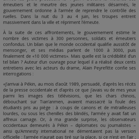
émeutiers et le meurtre des jeunes militaires désarmés, le
gouvernement ordonne à l’armée de reprendre le contrôle des
ruelles. Dans la nuit du 3 au 4 juin, les troupes entrent
massivement dans la ville et répriment l’émeute.
À la suite de ces affrontements, le gouvernement estime le
nombre des victimes à 300 personnes, soldats et émeutiers
confondus. Un bilan que le monde occidental qualifie aussitôt de
mensonger, et ses médias parlent de 1000 à 3000, puis
finalement de «10 000 victimes». Mais quelle est la crédibilité d’un
tel bilan ? Auteur d’un ouvrage pour lequel il a réalisé deux cents
entretiens avec les acteurs du drame, Alain Peyrefitte confie ses
interrogations :
«J’arrivai à Pékin, au mois d’août 1989, persuadé, d’après les récits
de la presse occidentale et d’après ce que j’avais vu de mes yeux
parmi les images des télévisions, que les chars chinois,
débouchant sur Tian’anmen, avaient massacré la foule des
étudiants pris au piège : à coups de canons et de mitrailleuses
lourdes, ou sous les chenilles des blindés, l’armée y avait fait un
affreux carnage. Or, à ma grande surprise, les observateurs
occidentaux demeurés à Pékin – diplomates ou journalistes –
ainsi qu’Amnesty international ne démentaient pas la version
officielle : l’armée n’aurait pas tiré sur la place, si ce n’est en l’air ;