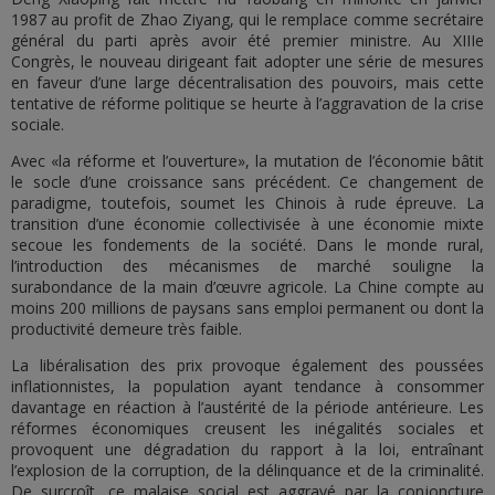
1987 au profit de Zhao Ziyang, qui le remplace comme secrétaire
général du parti après avoir été premier ministre. Au XIIIe
Congrès, le nouveau dirigeant fait adopter une série de mesures
en faveur d’une large décentralisation des pouvoirs, mais cette
tentative de réforme politique se heurte à l’aggravation de la crise
sociale.
Avec «la réforme et l’ouverture», la mutation de l’économie bâtit
le socle d’une croissance sans précédent. Ce changement de
paradigme, toutefois, soumet les Chinois à rude épreuve. La
transition d’une économie collectivisée à une économie mixte
secoue les fondements de la société. Dans le monde rural,
l’introduction des mécanismes de marché souligne la
surabondance de la main d’œuvre agricole. La Chine compte au
moins 200 millions de paysans sans emploi permanent ou dont la
productivité demeure très faible.
La libéralisation des prix provoque également des poussées
inflationnistes, la population ayant tendance à consommer
davantage en réaction à l’austérité de la période antérieure. Les
réformes économiques creusent les inégalités sociales et
provoquent une dégradation du rapport à la loi, entraînant
l’explosion de la corruption, de la délinquance et de la criminalité.
De surcroît, ce malaise social est aggravé par la conjoncture