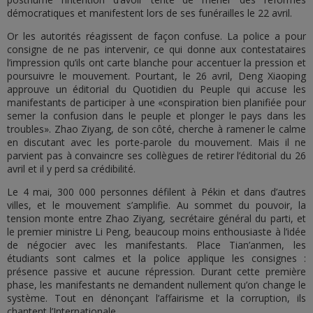
démocratiques et manifestent lors de ses funérailles le 22 avril.
Or les autorités réagissent de façon confuse. La police a pour
consigne de ne pas intervenir, ce qui donne aux contestataires
l’impression qu’ils ont carte blanche pour accentuer la pression et
poursuivre le mouvement. Pourtant, le 26 avril, Deng Xiaoping
approuve un éditorial du Quotidien du Peuple qui accuse les
manifestants de participer à une «conspiration bien planifiée pour
semer la confusion dans le peuple et plonger le pays dans les
troubles». Zhao Ziyang, de son côté, cherche à ramener le calme
en discutant avec les porte-parole du mouvement. Mais il ne
parvient pas à convaincre ses collègues de retirer l’éditorial du 26
avril et il y perd sa crédibilité.
Le 4 mai, 300 000 personnes défilent à Pékin et dans d’autres
villes, et le mouvement s’amplifie. Au sommet du pouvoir, la
tension monte entre Zhao Ziyang, secrétaire général du parti, et
le premier ministre Li Peng, beaucoup moins enthousiaste à l’idée
de négocier avec les manifestants. Place Tian’anmen, les
étudiants sont calmes et la police applique les consignes :
présence passive et aucune répression. Durant cette première
phase, les manifestants ne demandent nullement qu’on change le
système. Tout en dénonçant l’affairisme et la corruption, ils
chantent l’Internationale.