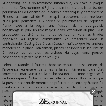
«Hongkong, sous souveraineté britannique, en était la plaque
tournante. Des hommes d’Église, des militants, des truands, des
personnalités du cinéma de la colonie britannique y participèrent.
Et c’est au consulat de France qu’ils trouvèrent leurs meilleurs
alliés pour permettre aux “oiseaux” pourchassés de rejoindre
Paris». Liée à la pègre, une fraction de la bourgeoisie
hongkongaise joue un rôle majeur dans l’exécution du plan : «Un
producteur de cinéma connu va se tourner vers les triades
opposées au régime communiste et présentes dans la
contrebande. C’est grâce à ces réseaux mafieux que les anciens
meneurs de la place Tian’anmen, placés par Pékin sur une liste de
21 personnes les plus recherchées du pays, vont pouvoir
échapper aux griffes de la police». (5)
Selon Le Monde, il faudrait donc se réjouir non seulement de
l’ingérence étrangère dans les affaires intérieures d’un État
souverain, mais aussi de la collaboration du crime organisé à
cette entreprise. À chacun son échelle de valeurs ! Il va de soi que
la presse occidentale omettra de préciser que cette opération fut
conduite, en amont des affrontements, dans le but de provoquer
l’effondrement du régime communiste, l’évacuation des rescapés
ne constituant que le service après-vente de cette entreprise de
déstabilisation. Comment croire, en effet, qu’une telle opération
d’exfiltration massive ait été subitement improvisée au lendemain