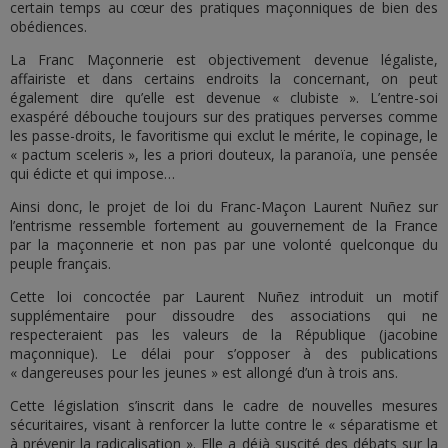
certain temps au cœur des pratiques maçonniques de bien des
obédiences.
La Franc Maçonnerie est objectivement devenue légaliste,
affairiste et dans certains endroits la concernant, on peut
également dire qu’elle est devenue « clubiste ». L’entre-soi
exaspéré débouche toujours sur des pratiques perverses comme
les passe-droits, le favoritisme qui exclut le mérite, le copinage, le
« pactum sceleris », les a priori douteux, la paranoïa, une pensée
qui édicte et qui impose…
Ainsi donc, le projet de loi du Franc-Maçon Laurent Nuñez sur
l’entrisme ressemble fortement au gouvernement de la France
par la maçonnerie et non pas par une volonté quelconque du
peuple français.
Cette loi concoctée par Laurent Nuñez introduit un motif
supplémentaire pour dissoudre des associations qui ne
respecteraient pas les valeurs de la République (jacobine
maçonnique). Le délai pour s’opposer à des publications
« dangereuses pour les jeunes » est allongé d’un à trois ans.
Cette législation s’inscrit dans le cadre de nouvelles mesures
sécuritaires, visant à renforcer la lutte contre le « séparatisme et
à prévenir la radicalisation ». Elle a déjà suscité des débats sur la