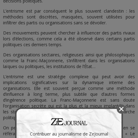
décisions politiques.
L’entrisme est par conséquent le plus souvent clandestin : les
méthodes sont discrètes, masquées, souvent utilisées pour
infiltrer des partis ou organisations sans se dévoiler.
Des mouvements peuvent chercher à influencer des partis rivaux
lors d’élections, comme cela a été observé dans certains partis
politiques ces derniers temps.
Des organisations sectaires, religieuses ainsi que philosophiques
comme la Franc-Maçonnerie, s’infiltrent dans les organisations
laïques ou politiques, les institutions de l’État…
L’entrisme est une stratégie complexe qui peut avoir des
implications significatives sur la dynamique interne des
organisations. Elle est souvent perçue comme une méthode
d’influence à long terme, plus subtile que d’autres formes
d’ingérence politique. La Franc-Maçonnerie est sans doute
l’organisation secrète qui est la plus et la mieux implantée dans
les structures de l’État profond français et qui dirige la marche
politique de la France à l’insu des Français.
On peut en apprendre plus et de manière plus détaillée en se
référant au Chapitre 20 du livre de Jean-Yves Jézéquel, « Le
Contribuer au journalisme de ZeJournal