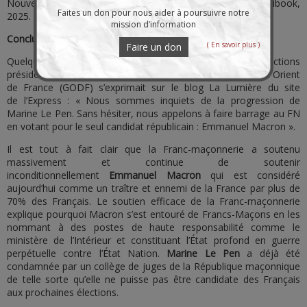
Nouvel ordre mondial décrypté, pages 79 à 87, édition Publibook,
Faites un don pour nous aider à poursuivre notre
2025.
mission d’information
Conclusion
( En savoir plus )
Faire un don
Quelques jours avant le second tour des dernières élections
présidentielles, Christophe Habas, le grand maître du Grand Orient
de France (GODF) s’exprimait sur le blog La Lumière du site
de l’Express : « Nous sommes inquiets de la progression de
Marine Le Pen. Sans hésiter, nous appelons à faire barrage au FN
en votant pour le seul candidat républicain : Emmanuel Macron ».
Il est tout à fait clair que la Franc-maçonnerie a soutenu
massivement et continue de soutenir
inconditionnellement
Emmanuel Macron
qui est considéré
aujourd’hui comme un traître et ennemi de la France par plus de
70% des Français. Le soutien efficace de la Franc-maçonnerie
explique pourquoi Macron s’est entouré de Francs-Maçons en les
nommant à des postes de haute responsabilité comme le
ministère de l’Intérieur et constituant l’État profond en guerre
perpétuelle contre l’État Nation.
Marine Le Pen
a déjà été
condamnée par un collège de juges de la République maçonnique
de telle sorte qu’elle ne puisse pas être candidate des Français
aux prochaines élections.