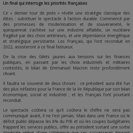
Un final qui interroge les priorités françaises
Ce « dernier tour de piste » révèle une stratégie classique des
élites : substituer le spectacle à l’action durable. Commencé par
des promesses de modernisation et de souveraineté, le
quinquennat s’achève sur une industrie affaiblie, un nucléaire
fragilisé par des choix antérieurs, et une dépendance énergétique
et stratégique persistante. Les Français, qui l’ont reconduit en
2022, assisteront à ce final fastueux.
De la crise des Gilets jaunes aux tensions sur les finances
publiques, en passant par les choix industriels et militaires
contestés, le bilan de Emmanuel Macron reste profondément
clivant.
Il faudra se souvenir de deux choses : ce président aura été l’un
des plus néfastes pour la France de la Ve République par son bilan
économique, social et industriel ; et les Français l’ont pourtant
reconduit.
Le spectacle coûtera ce qu'il coûtera le chiffre ne sera pas
communiqué avant, il ne l'est jamais. Mais dans une France où le
déficit public dépasse les 6% du PIB et où les coupes budgétaires
frappent les services publics, offrir au président sortant une sortie
impériale relève d'une cohérence que ses successeurs devront