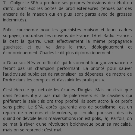
7 - Obliger le SPA à produire ses propres émissions de débat ou
d’info, donc exit les boîtes de prod extérieures (tenues par des
anciens de la maison qui en plus sont partis avec de grosses
indemnités).
Enfin, cauchemar pour les gauchistes maison et leurs cadres
surpayés, mutualiser les moyens de France TV et Radio France :
là c’est la guerre. C’est effectivement la même propagande
gauchiste, et qui va dans le mur, idéologiquement et
économiquement. Charles le dit plus diplomatiquement :
« Deux sociétés en difficulté qui fusionnent leur gouvernance ne
feront pas un champion performant. La priorité pour sauver
l’audiovisuel public est de rationaliser les dépenses, de mettre de
l’ordre dans les comptes et d’assainir les pratiques ».
C’est Hercule qui nettoie les écuries d’Augias. Mais on dirait que
dans l’écurie, il y a pas mal de palefreniers et de cavaliers qui
préfèrent le sale : ils ont trop profité, ils sont accro à ce profit
sans peine. Le SPA, après quarante ans de socialisme, est un
repaire de menteurs et de voleurs, qui en plus poussent des cris
quand on dévoile leurs malversations (on est polis, là). Parfois, on
se met à rêver d’une révolution bolchevique pour sa radicalité,
mais on se reprend : c’est mal.