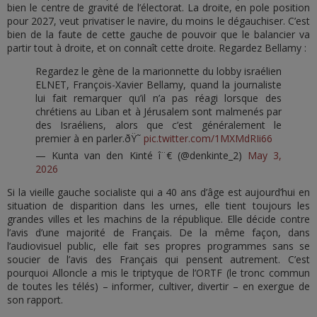
bien le centre de gravité de l’électorat. La droite, en pole position
pour 2027, veut privatiser le navire, du moins le dégauchiser. C’est
bien de la faute de cette gauche de pouvoir que le balancier va
partir tout à droite, et on connaît cette droite. Regardez Bellamy :
Regardez le gène de la marionnette du lobby israélien
ELNET, François-Xavier Bellamy, quand la journaliste
lui fait remarquer qu’il n’a pas réagi lorsque des
chrétiens au Liban et à Jérusalem sont malmenés par
des Israéliens, alors que c’est généralement le
premier à en parler.ðŸ˜
pic.twitter.com/1MXMdRIi66
— Kunta van den Kinté î¨€ (@denkinte_2)
May 3,
2026
Si la vieille gauche socialiste qui a 40 ans d’âge est aujourd’hui en
situation de disparition dans les urnes, elle tient toujours les
grandes villes et les machins de la république. Elle décide contre
l’avis d’une majorité de Français. De la même façon, dans
l’audiovisuel public, elle fait ses propres programmes sans se
soucier de l’avis des Français qui pensent autrement. C’est
pourquoi Alloncle a mis le triptyque de l’ORTF (le tronc commun
de toutes les télés) – informer, cultiver, divertir – en exergue de
son rapport.