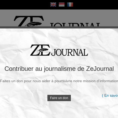
ique
Culture
Religion
Sport
France / Europe
Monde
Science et Sa
R
s réseaux sociaux contre les États-Unis –
Contribuer au journalisme de ZeJournal
Faites un don pour nous aider à poursuivre notre mission d’informatio
Souscrire à la newsletter
V
|
Samedi, 18 Avr. 2026 - 13h36
( En savoi
Faire un don
«L’un des aspects les plus bizarres et inattendus de la
guerre américano-iranienne est que l’Iran, un pays
D
dont la réputation est dominée par des religieux
conservateurs névrosés par la culture et les médias