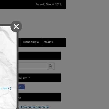
Samedi, 08 Août 2026
nté
Société
Technologie
Médias
echerche
n
ous aimez notre site ?
(230 K)
r plus )
erniers Articles
Un budget équilibré coûte que coûte :