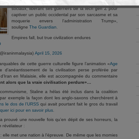
occidentaux, domine la guerre sur les réseaux
sociaux, libérant ses guerriers de la tech gen Z pour
captiver un public occidental par son sarcasme et sa
moquerie envers l’administration Trump»,
souligne
The Guardian
.
Empires fall, but true civilization endures
O
(@iraninmalaysia)
April 15, 2026
rquables de cette guerre culturelle figure l’animation «
Age
 d’anéantissement de la civilisation perse proférée par
’Iran en Malaisie, elle est accompagnée du commentaire
t alors que la vraie civilisation perdure»
…
communisme, Staline a hélas été inclus dans la coalition
 par exemple la façon dont les anglo-saxons cherchèrent à
ans le dos de l’URSS
qui avait pourtant fait le gros du travail
iquer ici pour en savoir plus
.
 a prouvé une nouvelle fois qu’en dépit de ses horreurs, la
 révélateur :
e : elle met une nation à l’épreuve. De même que les momies