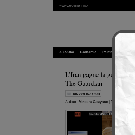
www.zejournal.mobi
A La Une
Economie
Politique / Géopolit
L’Iran gagne la guerre de
The Guardian
Envoyer par email
Auteur :
Vincent Gouysse
|
Editeur :
Walt