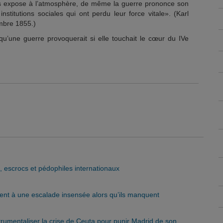
s expose à l’atmosphère, de même la guerre prononce son
institutions sociales qui ont perdu leur force vitale». (Karl
mbre 1855.)
ce qu’une guerre provoquerait si elle touchait le cœur du IVe
s, escrocs et pédophiles internationaux
rent à une escalade insensée alors qu’ils manquent
trumentaliser la crise de Ceuta pour punir Madrid de son