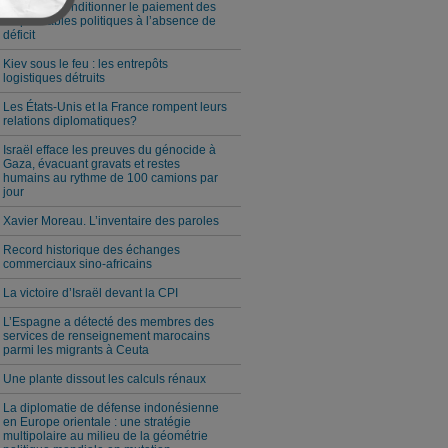
Milei veut conditionner le paiement des
responsables politiques à l’absence de
déficit
Kiev sous le feu : les entrepôts
logistiques détruits
Les États-Unis et la France rompent leurs
relations diplomatiques?
Israël efface les preuves du génocide à
Gaza, évacuant gravats et restes
humains au rythme de 100 camions par
jour
Xavier Moreau. L’inventaire des paroles
Record historique des échanges
commerciaux sino-africains
La victoire d’Israël devant la CPI
L’Espagne a détecté des membres des
services de renseignement marocains
parmi les migrants à Ceuta
Une plante dissout les calculs rénaux
La diplomatie de défense indonésienne
en Europe orientale : une stratégie
multipolaire au milieu de la géométrie