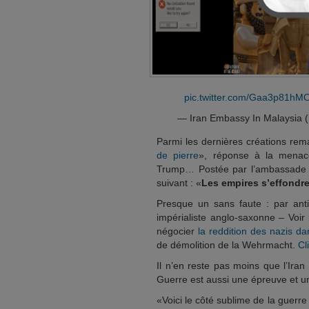
pic.twitter.com/Gaa3p81hM
— Iran Embassy In Malaysia 
Parmi les dernières créations rema
de pierre
», réponse à la menace
Trump… Postée par l’ambassade d
suivant : «
Les empires s’effondren
Presque un sans faute : par anti
impérialiste anglo-saxonne – Voir
négocier
la reddition des nazis d
de démolition de la Wehrmacht.
Cl
Il n’en reste pas moins que l’Iran
Guerre est aussi une épreuve et un
«Voici le côté sublime de la guerr