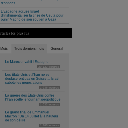
d’options
L'Espagne accuse Israël
d'instrumentaliser la crise de Ceuta pour
punir Madrid de son soutien à Gaza
rticles les plus lus
Mois
Trois derniers mois
Général
Le Maroc envahit l’Espagne
20,123 lectures
Les États-Unis et l’Iran ne se
déplaceront pas en Suisse… Israël
sabote les négociations
1,636 lectures
La guerre des États-Unis contre
l’Iran scelle le tournant géopolitique
1,633 lectures
Le grand final de Emmanuel
Macron : Un 14 Juillet à la hauteur
de son délire
1,260 lectures