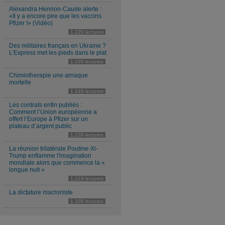
Alexandra Henrion-Caude alerte :
«Il y a encore pire que les vaccins
Pfizer !» (Vidéo)
1,220 lectures
Des militaires français en Ukraine ?
L’Express met les pieds dans le plat
1,165 lectures
Chimiotherapie une arnaque
mortelle
1,149 lectures
Les contrats enfin publiés :
Comment l’Union européenne a
offert l’Europe à Pfizer sur un
plateau d’argent public
1,139 lectures
La réunion trilatérale Poutine-Xi-
Trump enflamme l'imagination
mondiale alors que commence la «
longue nuit »
1,123 lectures
La dictature macroniste
1,109 lectures