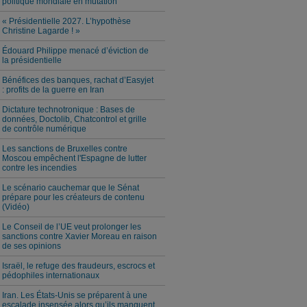
politique mondiale en mutation
« Présidentielle 2027. L’hypothèse
Christine Lagarde ! »
Édouard Philippe menacé d’éviction de
la présidentielle
Bénéfices des banques, rachat d’Easyjet
: profits de la guerre en Iran
Dictature technotronique : Bases de
données, Doctolib, Chatcontrol et grille
de contrôle numérique
Les sanctions de Bruxelles contre
Moscou empêchent l'Espagne de lutter
contre les incendies
Le scénario cauchemar que le Sénat
prépare pour les créateurs de contenu
(Vidéo)
Le Conseil de l’UE veut prolonger les
sanctions contre Xavier Moreau en raison
de ses opinions
Israël, le refuge des fraudeurs, escrocs et
pédophiles internationaux
Iran. Les États-Unis se préparent à une
escalade insensée alors qu’ils manquent