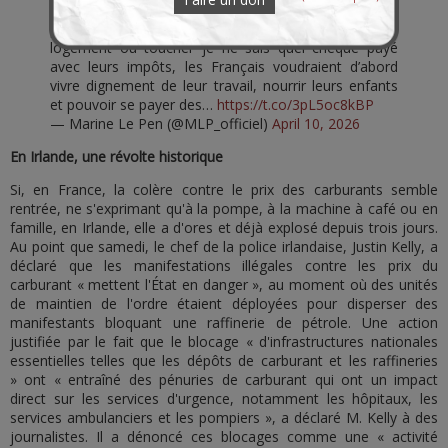
Quand les Macronistes comprendront-ils qu’avant de
pouvoir acheter une nouvelle voiture, rénover leur
logement ou toucher je ne sais quel chèque payé
avec leurs impôts, les Français voudraient d’abord
vivre dignement de leur travail, nourrir leurs enfants
et pouvoir se payer des…
https://t.co/3pL5oc8kBP
— Marine Le Pen (@MLP_officiel)
April 10, 2026
En Irlande, une révolte historique
Si, en France, la colère contre le prix des carburants semble
rentrée, ne s'exprimant qu'à la pompe, à la machine à café ou en
famille, en Irlande, elle a d'ores et déjà explosé depuis trois jours.
Au point que samedi, le chef de la police irlandaise, Justin Kelly, a
déclaré que les manifestations illégales contre les prix du
carburant « mettent l'État en danger », au moment où des unités
de maintien de l'ordre étaient déployées pour disperser des
manifestants bloquant une raffinerie de pétrole. Une action
justifiée par le fait que le blocage « d'infrastructures nationales
essentielles telles que les dépôts de carburant et les raffineries
» ont « entraîné des pénuries de carburant qui ont un impact
direct sur les services d'urgence, notamment les hôpitaux, les
services ambulanciers et les pompiers », a déclaré M. Kelly à des
journalistes. Il a dénoncé ces blocages comme une « activité