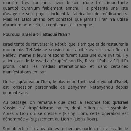
manière très iranienne, avoir besoin d’une très importante
quantité d’uranium faiblement enrichi. Il a présenté une liste
d’usage de sept pages, incluant la fabrication de médicaments.
Mais les États-uniens ont constaté que jamais l’Iran n’a utilisé
d’uranium pour cela. La confiance s’est rompue.
Pourquoi Israël a-t-il attaqué l’Iran ?
Israël tente de renverser la République islamique et de restaurer la
monarchie. Tel-Aviv se souvient de l’amitié avec le chah Reza I
Pahlevi, même si leurs relations furent aussi une dure rivalité. Il y
a deux ans, le Mossad a récupéré son fils, Reza II Pahlevi [1]. Il l’a
promu dans les médias internationaux et dans certaines
manifestations en Iran.
On sait qu’anéantir l’Iran, le plus important rival régional d’Israël,
est l’obsession personnelle de Benyamin Netanyahou depuis
quarante ans.
Au passage, on remarque que c’est la seconde fois qu’Israël
s’assimile à l’impérialisme iranien, dont le lion est le symbole.
Après « Lion qui se dresse » (Rising Lion), cette opération est
dénommée « Rugissement du Lion » (Lion’s Roar).
Son objectif est d’anéantir les recherches nucléaires civiles afin de