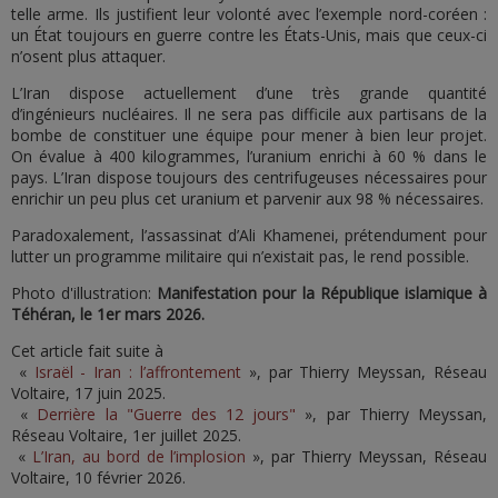
telle arme. Ils justifient leur volonté avec l’exemple nord-coréen :
un État toujours en guerre contre les États-Unis, mais que ceux-ci
n’osent plus attaquer.
L’Iran dispose actuellement d’une très grande quantité
d’ingénieurs nucléaires. Il ne sera pas difficile aux partisans de la
bombe de constituer une équipe pour mener à bien leur projet.
On évalue à 400 kilogrammes, l’uranium enrichi à 60 % dans le
pays. L’Iran dispose toujours des centrifugeuses nécessaires pour
enrichir un peu plus cet uranium et parvenir aux 98 % nécessaires.
Paradoxalement, l’assassinat d’Ali Khamenei, prétendument pour
lutter un programme militaire qui n’existait pas, le rend possible.
Photo d'illustration:
Manifestation pour la République islamique à
Téhéran, le 1er mars 2026.
Cet article fait suite à
«
Israël - Iran : l’affrontement
», par Thierry Meyssan, Réseau
Voltaire, 17 juin 2025.
«
Derrière la "Guerre des 12 jours"
», par Thierry Meyssan,
Réseau Voltaire, 1er juillet 2025.
«
L’Iran, au bord de l’implosion
», par Thierry Meyssan, Réseau
Voltaire, 10 février 2026.