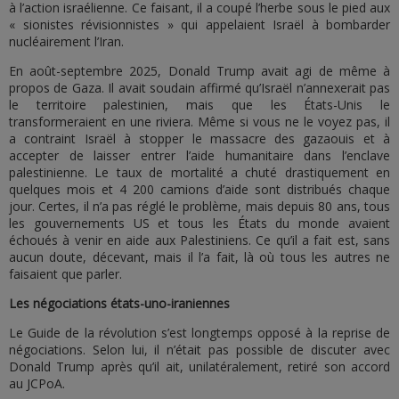
à l’action israélienne. Ce faisant, il a coupé l’herbe sous le pied aux
« sionistes révisionnistes » qui appelaient Israël à bombarder
nucléairement l’Iran.
En août-septembre 2025, Donald Trump avait agi de même à
propos de Gaza. Il avait soudain affirmé qu’Israël n’annexerait pas
le territoire palestinien, mais que les États-Unis le
transformeraient en une riviera. Même si vous ne le voyez pas, il
a contraint Israël à stopper le massacre des gazaouis et à
accepter de laisser entrer l’aide humanitaire dans l’enclave
palestinienne. Le taux de mortalité a chuté drastiquement en
quelques mois et 4 200 camions d’aide sont distribués chaque
jour. Certes, il n’a pas réglé le problème, mais depuis 80 ans, tous
les gouvernements US et tous les États du monde avaient
échoués à venir en aide aux Palestiniens. Ce qu’il a fait est, sans
aucun doute, décevant, mais il l’a fait, là où tous les autres ne
faisaient que parler.
Les négociations états-uno-iraniennes
Le Guide de la révolution s’est longtemps opposé à la reprise de
négociations. Selon lui, il n’était pas possible de discuter avec
Donald Trump après qu’il ait, unilatéralement, retiré son accord
au JCPoA.