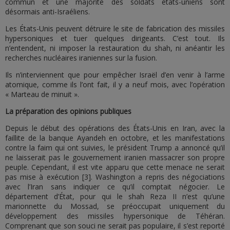
commun et une majorité des soldats états-uniens sont
désormais anti-Israéliens.
Les États-Unis peuvent détruire le site de fabrication des missiles
hypersoniques et tuer quelques dirigeants. C’est tout. Ils
n’entendent, ni imposer la restauration du shah, ni anéantir les
recherches nucléaires iraniennes sur la fusion.
Ils n’interviennent que pour empêcher Israël d’en venir à l’arme
atomique, comme ils l’ont fait, il y a neuf mois, avec l’opération
« Marteau de minuit ».
La préparation des opinions publiques
Depuis le début des opérations des États-Unis en Iran, avec la
faillite de la banque Ayandeh en octobre, et les manifestations
contre la faim qui ont suivies, le président Trump a annoncé qu’il
ne laisserait pas le gouvernement iranien massacrer son propre
peuple. Cependant, il est vite apparu que cette menace ne serait
pas mise à exécution [3]. Washington a repris des négociations
avec l’Iran sans indiquer ce qu’il comptait négocier. Le
département d’État, pour qui le shah Reza II n’est qu’une
marionnette du Mossad, se préoccupait uniquement du
développement des missiles hypersonique de Téhéran.
Comprenant que son souci ne serait pas populaire, il s’est reporté