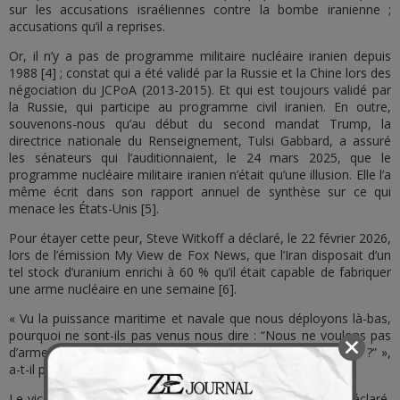
sur les accusations israéliennes contre la bombe iranienne ;
accusations qu’il a reprises.
Or, il n’y a pas de programme militaire nucléaire iranien depuis
1988 [4] ; constat qui a été validé par la Russie et la Chine lors des
négociation du JCPoA (2013-2015). Et qui est toujours validé par
la Russie, qui participe au programme civil iranien. En outre,
souvenons-nous qu’au début du second mandat Trump, la
directrice nationale du Renseignement, Tulsi Gabbard, a assuré
les sénateurs qui l’auditionnaient, le 24 mars 2025, que le
programme nucléaire militaire iranien n’était qu’une illusion. Elle l’a
même écrit dans son rapport annuel de synthèse sur ce qui
menace les États-Unis [5].
Pour étayer cette peur, Steve Witkoff a déclaré, le 22 février 2026,
lors de l’émission My View de Fox News, que l’Iran disposait d’un
tel stock d’uranium enrichi à 60 % qu’il était capable de fabriquer
une arme nucléaire en une semaine [6].
« Vu la puissance maritime et navale que nous déployons là-bas,
pourquoi ne sont-ils pas venus nous dire : “Nous ne voulons pas
d’armes nucléaires, voici ce que nous sommes prêts à faire ?” »,
a-t-il poursuivi.
Le vice-président JD Vance en a rajouté une couche. Il a déclaré,