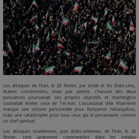
Les attaques de l’Iran, le 28 février, par Israël et les États-Unis,
étaient coordonnées, mais pas jointes. Chacune des deux
puissances poursuivait ses propres objectifs et Washington
souhaitait limiter ceux de Tel-Aviv. L’assassinat d’Ali Khamenei
marque une victoire personnelle pour Benyamin Netanyahou,
mais une catastrophe pour tous ceux qui le percevaient comme
un chef spirituel.
Les attaques israéliennes, puis états-uniennes, de l’Iran, le 28
février, sont largement commentées dans les médias