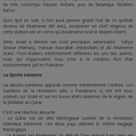
du très corrompu Hassan Rohani, puis du fanatique Ebrahim
Raïssi.
Quoi qu’il en soit, si l’on peut penser grand mal de ce qu’était
devenu Ali Khamenei (86 ans), assassiner un chef religieux de
cette stature est un crime qui bouleverse tout le Moyen-Orient.
Ainsi, Israël a éliminé ses trois principaux adversaires : Yahya
Sinwar (Hamas), Hassan Nasrallah (Hezbollah) et Ali Khamenei
(Iran). Trois leaders extrêmement différents les uns des autres,
mais qui s’opposaient tous trois à la création d’un État
exclusivement juif en Palestine.
La riposte iranienne
La riposte iranienne apparaît comme extrêmement confuse. Les
Gardiens de la révolution (dits « Pasdarans ») ont tiré tous
azimuts sur Israël et sur les bases états-uniennes de la région, de
la Jordanie au Qatar.
C’est une réaction absurde :
- Le Qatar est un allié idéologique sunnite de la révolution
islamique iranienne. Les deux pays utilisent le même langage
théologique.
- Le Koweït est également un allié de l’Iran auquel il est venu en