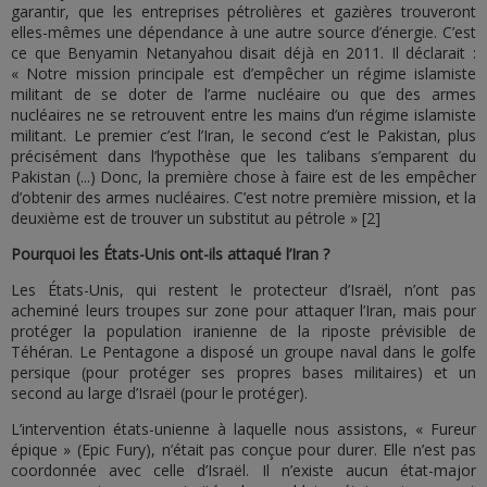
garantir, que les entreprises pétrolières et gazières trouveront
elles-mêmes une dépendance à une autre source d’énergie. C’est
ce que Benyamin Netanyahou disait déjà en 2011. Il déclarait :
« Notre mission principale est d’empêcher un régime islamiste
militant de se doter de l’arme nucléaire ou que des armes
nucléaires ne se retrouvent entre les mains d’un régime islamiste
militant. Le premier c’est l’Iran, le second c’est le Pakistan, plus
précisément dans l’hypothèse que les talibans s’emparent du
Pakistan (...) Donc, la première chose à faire est de les empêcher
d’obtenir des armes nucléaires. C’est notre première mission, et la
deuxième est de trouver un substitut au pétrole » [2]
Pourquoi les États-Unis ont-ils attaqué l’Iran ?
Les États-Unis, qui restent le protecteur d’Israël, n’ont pas
acheminé leurs troupes sur zone pour attaquer l’Iran, mais pour
protéger la population iranienne de la riposte prévisible de
Téhéran. Le Pentagone a disposé un groupe naval dans le golfe
persique (pour protéger ses propres bases militaires) et un
second au large d’Israël (pour le protéger).
L’intervention états-unienne à laquelle nous assistons, « Fureur
épique » (Epic Fury), n’était pas conçue pour durer. Elle n’est pas
coordonnée avec celle d’Israël. Il n’existe aucun état-major