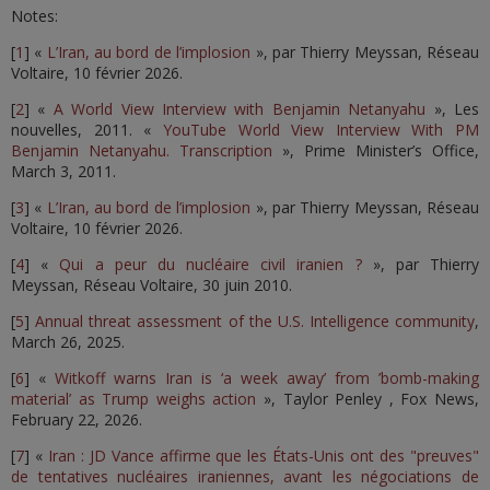
Notes:
[
1
] «
L’Iran, au bord de l’implosion
», par Thierry Meyssan, Réseau
Voltaire, 10 février 2026.
[
2
] «
A World View Interview with Benjamin Netanyahu
», Les
nouvelles, 2011. «
YouTube World View Interview With PM
Benjamin Netanyahu. Transcription
», Prime Minister’s Office,
March 3, 2011.
[
3
] «
L’Iran, au bord de l’implosion
», par Thierry Meyssan, Réseau
Voltaire, 10 février 2026.
[
4
] «
Qui a peur du nucléaire civil iranien ?
», par Thierry
Meyssan, Réseau Voltaire, 30 juin 2010.
[
5
]
Annual threat assessment of the U.S. Intelligence community
,
March 26, 2025.
[
6
] «
Witkoff warns Iran is ‘a week away’ from ’bomb-making
material’ as Trump weighs action
», Taylor Penley , Fox News,
February 22, 2026.
[
7
] «
Iran : JD Vance affirme que les États-Unis ont des "preuves"
de tentatives nucléaires iraniennes, avant les négociations de