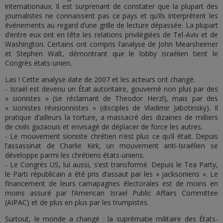
internationaux. Il est surprenant de constater que la plupart des
journalistes ne connaissent pas ce pays et qu’ils interprètent les
événements au regard d’une grille de lecture dépassée. La plupart
d’entre eux ont en tête les relations privilégiées de Tel-Aviv et de
Washington. Certains ont compris l’analyse de John Mearsheimer
et Stephen Walt, démontrant que le lobby israélien tient le
Congrès états-unien.
Las ! Cette analyse date de 2007 et les acteurs ont changé.
- Israël est devenu un État autoritaire, gouverné non plus par des
« sionistes » (se réclamant de Theodor Herzl), mais par des
« sionistes révisionnistes » (disciples de Vladimir Jabotinsky). Il
pratique d’ailleurs la torture, a massacré des dizaines de milliers
de civils gazaouis et envisagé de déplacer de force les autres.
- Le mouvement sioniste chrétien n’est plus ce qu’il était. Depuis
l’assassinat de Charlie Kirk, un mouvement anti-Israélien se
développe parmi les chrétiens états-uniens.
- Le Congrès US, lui aussi, s’est transformé. Depuis le Tea Party,
le Parti républicain a été pris d’assaut par les « jacksoniens ». Le
financement de leurs camapagnes électorales est de moins en
moins assuré par l’American Israel Public Affairs Committee
(AIPAC) et de plus en plus par les trumpistes.
Surtout, le monde a changé : la suprématie militaire des États-