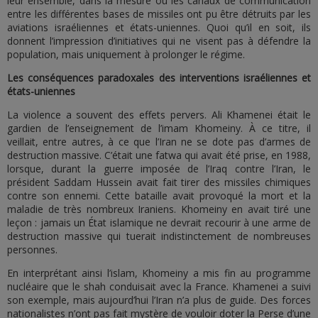
leur ensemble, dans la mesure où les canaux de communication
entre les différentes bases de missiles ont pu être détruits par les
aviations israéliennes et états-uniennes. Quoi qu’il en soit, ils
donnent l’impression d’initiatives qui ne visent pas à défendre la
population, mais uniquement à prolonger le régime.
Les conséquences paradoxales des interventions israéliennes et
états-uniennes
La violence a souvent des effets pervers. Ali Khamenei était le
gardien de l’enseignement de l’imam Khomeiny. À ce titre, il
veillait, entre autres, à ce que l’Iran ne se dote pas d’armes de
destruction massive. C’était une fatwa qui avait été prise, en 1988,
lorsque, durant la guerre imposée de l’Iraq contre l’Iran, le
président Saddam Hussein avait fait tirer des missiles chimiques
contre son ennemi. Cette bataille avait provoqué la mort et la
maladie de très nombreux Iraniens. Khomeiny en avait tiré une
leçon : jamais un État islamique ne devrait recourir à une arme de
destruction massive qui tuerait indistinctement de nombreuses
personnes.
En interprétant ainsi l’islam, Khomeiny a mis fin au programme
nucléaire que le shah conduisait avec la France. Khamenei a suivi
son exemple, mais aujourd’hui l’Iran n’a plus de guide. Des forces
nationalistes n’ont pas fait mystère de vouloir doter la Perse d’une