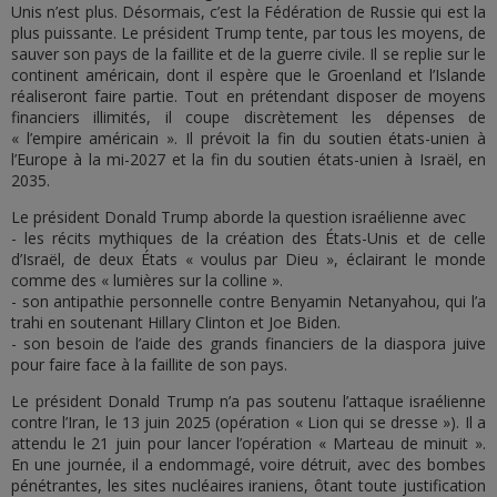
Unis n’est plus. Désormais, c’est la Fédération de Russie qui est la
plus puissante. Le président Trump tente, par tous les moyens, de
sauver son pays de la faillite et de la guerre civile. Il se replie sur le
continent américain, dont il espère que le Groenland et l’Islande
réaliseront faire partie. Tout en prétendant disposer de moyens
financiers illimités, il coupe discrètement les dépenses de
« l’empire américain ». Il prévoit la fin du soutien états-unien à
l’Europe à la mi-2027 et la fin du soutien états-unien à Israël, en
2035.
Le président Donald Trump aborde la question israélienne avec
- les récits mythiques de la création des États-Unis et de celle
d’Israël, de deux États « voulus par Dieu », éclairant le monde
comme des « lumières sur la colline ».
- son antipathie personnelle contre Benyamin Netanyahou, qui l’a
trahi en soutenant Hillary Clinton et Joe Biden.
- son besoin de l’aide des grands financiers de la diaspora juive
pour faire face à la faillite de son pays.
Le président Donald Trump n’a pas soutenu l’attaque israélienne
contre l’Iran, le 13 juin 2025 (opération « Lion qui se dresse »). Il a
attendu le 21 juin pour lancer l’opération « Marteau de minuit ».
En une journée, il a endommagé, voire détruit, avec des bombes
pénétrantes, les sites nucléaires iraniens, ôtant toute justification