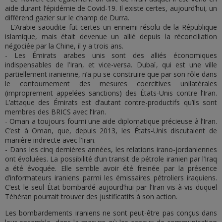
aide durant l’épidémie de Covid-19. Il existe certes, aujourd’hui, un
différend gazier sur le champ de Durra.
- L’Arabie saoudite fut certes un ennemi résolu de la République
islamique, mais était devenue un allié depuis la réconciliation
négociée par la Chine, il y a trois ans.
- Les Émirats arabes unis sont des alliés économiques
indispensables de l’Iran, et vice-versa. Dubaï, qui est une ville
partiellement iranienne, n’a pu se construire que par son rôle dans
le contournement des mesures coercitives unilatérales
(improprement appelées sanctions) des États-Unis contre l’Iran.
L’attaque des Émirats est d’autant contre-productifs qu’ils sont
membres des BRICS avec l’Iran.
- Oman a toujours fourni une aide diplomatique précieuse à l’Iran.
C’est à Oman, que, depuis 2013, les États-Unis discutaient de
manière indirecte avec l’Iran.
- Dans les cinq dernières années, les relations irano-jordaniennes
ont évoluées. La possibilité d’un transit de pétrole iranien par l’Iraq
a été évoquée. Elle semble avoir été freinée par la présence
d’informateurs iraniens parmi les émissaires pétroliers iraquiens.
C’est le seul État bombardé aujourd’hui par l’Iran vis-à-vis duquel
Téhéran pourrait trouver des justificatifs à son action.
Les bombardements iraniens ne sont peut-être pas conçus dans