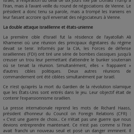
Israël, à l’expiration du délai de dix jours fixé par Donald Trump à
l’Iran, mais à l’avant-veille du round de négociations de Vienne. Le
président a donc tenu sa parole, mais a trompé les Iraniens en
leur faisant accroire qu’il enverrait des négociateurs à Vienne.
La double attaque israélienne et états-unienne
La première cible d’Israël fut la résidence de l’ayatollah Ali
Khamenei où une réunion des principaux dignitaires du régime
devait se tenir. Informés par la CIA, les Forces de défense
israéliennes (FDI) ont tiré une série de bombes classiques jusqu’à
creuser un trou leur permettant d’atteindre le bunker souterrain
où se tenait la réunion. Simultanément, elles « frappaient »
d’autres cibles politiques. Deux autres réunions de
commandement ont été ciblées simultanément par Israël.
Ce n’est qu’après la mort du Gardien de la révolution islamique
que les États-Unis sont entrés dans le jeu. Leur objectif était de
contenir l’expansionnisme israélien.
La presse internationale reprend les mots de Richard Haass,
président d’honneur du Council on Foreign Relations (CFR) :
« C’est une guerre de choix... Ce n’était pas une guerre que nous
devions entreprendre maintenant. Ce n’est pas comme si l’Iran
avait franchi un nouveau seuil et posé un danger imminent. Il