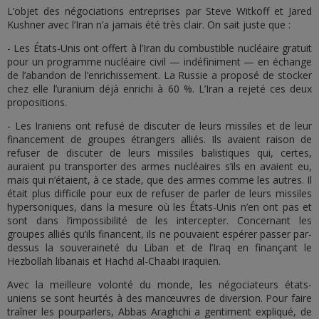
L’objet des négociations entreprises par Steve Witkoff et Jared
Kushner avec l’Iran n’a jamais été très clair. On sait juste que :
- Les États-Unis ont offert à l’Iran du combustible nucléaire gratuit
pour un programme nucléaire civil — indéfiniment — en échange
de l’abandon de l’enrichissement. La Russie a proposé de stocker
chez elle l’uranium déjà enrichi à 60 %. L’Iran a rejeté ces deux
propositions.
- Les Iraniens ont refusé de discuter de leurs missiles et de leur
financement de groupes étrangers alliés. Ils avaient raison de
refuser de discuter de leurs missiles balistiques qui, certes,
auraient pu transporter des armes nucléaires s’ils en avaient eu,
mais qui n’étaient, à ce stade, que des armes comme les autres. Il
était plus difficile pour eux de refuser de parler de leurs missiles
hypersoniques, dans la mesure où les États-Unis n’en ont pas et
sont dans l’impossibilité de les intercepter. Concernant les
groupes alliés qu’ils financent, ils ne pouvaient espérer passer par-
dessus la souveraineté du Liban et de l’Iraq en finançant le
Hezbollah libanais et Hachd al-Chaabi iraquien.
Avec la meilleure volonté du monde, les négociateurs états-
uniens se sont heurtés à des manœuvres de diversion. Pour faire
traîner les pourparlers, Abbas Araghchi a gentiment expliqué, de