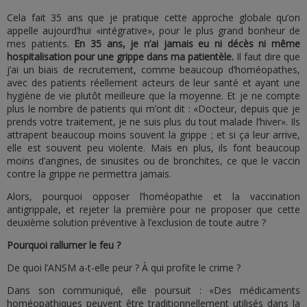
Cela fait 35 ans que je pratique cette approche globale qu’on
appelle aujourd’hui «intégrative», pour le plus grand bonheur de
mes patients.
En 35 ans, je n’ai jamais eu ni décès ni même
hospitalisation pour une grippe dans ma patientèle.
Il faut dire que
j’ai un biais de recrutement, comme beaucoup d’homéopathes,
avec des patients réellement acteurs de leur santé et ayant une
hygiène de vie plutôt meilleure que la moyenne. Et je ne compte
plus le nombre de patients qui m’ont dit : «Docteur, depuis que je
prends votre traitement, je ne suis plus du tout malade l’hiver». Ils
attrapent beaucoup moins souvent la grippe ; et si ça leur arrive,
elle est souvent peu violente. Mais en plus, ils font beaucoup
moins d’angines, de sinusites ou de bronchites, ce que le vaccin
contre la grippe ne permettra jamais.
Alors, pourquoi opposer l’homéopathie et la vaccination
antigrippale, et rejeter la première pour ne proposer que cette
deuxième solution préventive à l’exclusion de toute autre ?
Pourquoi rallumer le feu ?
De quoi l’ANSM a-t-elle peur ? À qui profite le crime ?
Dans son communiqué, elle poursuit : «Des médicaments
homéopathiques peuvent être traditionnellement utilisés dans la