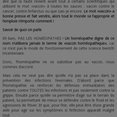
dire que la faute revient avant tout à certains scientifiques qui
utilisent le mot «vaccin» à toutes les sauces : vaccin contre le
cancer, contre l’infarctus ou que sais-je encore.
Le mot «vaccin» a
bonne presse et fait vendre, alors tout le monde se l’approprie et
l’emploie n’importe comment !
Savoir de quoi on parle
Eh bien, PAS LES HOMÉOPATHES !
Un homéopathe digne de ce
nom n’utilisera jamais le terme de «vaccin homéopathique»
, car
ce n’est pas le mode de fonctionnement de cette science bientôt
tricentenaire.
Donc, l’homéopathie ne se substitue pas au vaccin, nous
sommes d’accord.
Mais cela ne veut pas dire qu’elle n’a pas sa place dans la
prévention des infections hivernales. D’abord parce que
l’homéopathie va renforcer les défenses immunitaires des
patients contre TOUTES les infections et pas seulement contre la
grippe. Ensuite parce qu’elle va permettre d’agir sur le terrain du
patient, lui permettant de mieux se défendre contre le froid et les
agressions de l’hiver. Et que, pour finir, elle peut être d’une grande
aide pour agir sur les symptômes si l’infection apparaît malgré
tout.