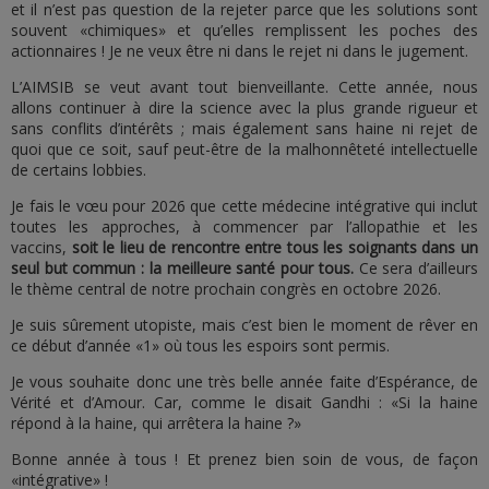
et il n’est pas question de la rejeter parce que les solutions sont
souvent «chimiques» et qu’elles remplissent les poches des
actionnaires ! Je ne veux être ni dans le rejet ni dans le jugement.
L’AIMSIB se veut avant tout bienveillante. Cette année, nous
allons continuer à dire la science avec la plus grande rigueur et
sans conflits d’intérêts ; mais également sans haine ni rejet de
quoi que ce soit, sauf peut-être de la malhonnêteté intellectuelle
de certains lobbies.
Je fais le vœu pour 2026 que cette médecine intégrative qui inclut
toutes les approches, à commencer par l’allopathie et les
vaccins,
soit le lieu de rencontre entre tous les soignants dans un
seul but commun : la meilleure santé pour tous.
Ce sera d’ailleurs
le thème central de notre prochain congrès en octobre 2026.
Je suis sûrement utopiste, mais c’est bien le moment de rêver en
ce début d’année «1» où tous les espoirs sont permis.
Je vous souhaite donc une très belle année faite d’Espérance, de
Vérité et d’Amour. Car, comme le disait Gandhi : «Si la haine
répond à la haine, qui arrêtera la haine ?»
Bonne année à tous ! Et prenez bien soin de vous, de façon
«intégrative» !