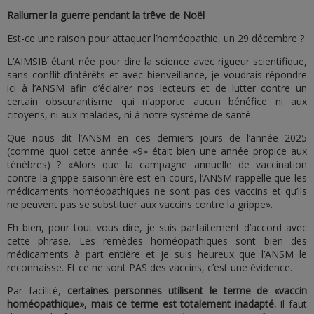
Rallumer la guerre pendant la trêve de Noël
Est-ce une raison pour attaquer l’homéopathie, un 29 décembre ?
L’AIMSIB étant née pour dire la science avec rigueur scientifique,
sans conflit d’intérêts et avec bienveillance, je voudrais répondre
ici à l’ANSM afin d’éclairer nos lecteurs et de lutter contre un
certain obscurantisme qui n’apporte aucun bénéfice ni aux
citoyens, ni aux malades, ni à notre système de santé.
Que nous dit l’ANSM en ces derniers jours de l’année 2025
(comme quoi cette année «9» était bien une année propice aux
ténèbres) ? «Alors que la campagne annuelle de vaccination
contre la grippe saisonnière est en cours, l’ANSM rappelle que les
médicaments homéopathiques ne sont pas des vaccins et qu’ils
ne peuvent pas se substituer aux vaccins contre la grippe».
Eh bien, pour tout vous dire, je suis parfaitement d’accord avec
cette phrase. Les remèdes homéopathiques sont bien des
médicaments à part entière et je suis heureux que l’ANSM le
reconnaisse. Et ce ne sont PAS des vaccins, c’est une évidence.
Par facilité,
certaines personnes utilisent le terme de «vaccin
homéopathique», mais ce terme est totalement inadapté.
Il faut