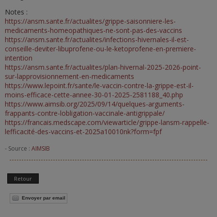
Notes :
https://ansm.sante.fr/actualites/grippe-saisonniere-les-
medicaments-homeopathiques-ne-sont-pas-des-vaccins
https://ansm.sante.fr/actualites/infections-hivernales-il-est-
conseille-deviter-libuprofene-ou-le-ketoprofene-en-premiere-
intention
https://ansm.sante.fr/actualites/plan-hivernal-2025-2026-point-
sur-lapprovisionnement-en-medicaments
https://www.lepoint.fr/sante/le-vaccin-contre-la-grippe-est-il-
moins-efficace-cette-annee-30-01-2025-2581188_40.php
https://www.aimsib.org/2025/09/14/quelques-arguments-
frappants-contre-lobligation-vaccinale-antigrippale/
https://francais.medscape.com/viewarticle/grippe-lansm-rappelle-
lefficacité-des-vaccins-et-2025a10010nk?form=fpf
- Source :
AIMSIB
Retour
Envoyer par email