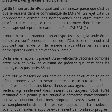
prescrivent des granules à leurs patients.
J’ai titré mon article «Pourquoi tant de haine…» parce que c’est ce
que je ressens dans le communiqué de l’ANSM
: un rejet total de
l’homéopathie comme des homéopathes sans autre forme de
procès. Cette haine, ce rejet, on les retrouve dans l’article de
Medscape qui reprend le communiqué de l’ANSM. (6)
L’article n’est que manipulation et hypocrisie. Ainsi, la seule étude
qu’ils citent sur l’homéopathie concerne l’Oscillococcinum qui n’est
pourtant pas, et de loin, le remède le plus utilisé par les vraies
homéopathes dans la prévention hivernale.
De la même façon, ils parlent d’une «
efficacité vaccinale comprise
entre 52% et 57%» en oubliant de préciser que c’est chez les
jeunes, mais pas après 65 ans.
Alors oui, je ressens de leur part de la haine et du rejet. Et en ce
début d’année 2026, j’aimerais tendre la main aux scientifiques
honnêtes, aux médecins bienveillants et aux agences de santé qui
veulent agir réellement dans l’intérêt des citoyens.
Vous aurez
remarqué que jamais je n’ai critiqué la démarche conventionnelle
ou la vaccination dans mes propos.
Je crois avant tout à
la
complémentarité
de toutes ces approches. La médecine
scientifique moderne apporte évidemment de nombreux progrès ;