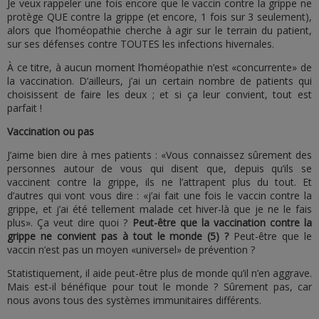
Je veux rappeler une fois encore que le vaccin contre la grippe ne
protège QUE contre la grippe (et encore, 1 fois sur 3 seulement),
alors que l’homéopathie cherche à agir sur le terrain du patient,
sur ses défenses contre TOUTES les infections hivernales.
À ce titre, à aucun moment l’homéopathie n’est «concurrente» de
la vaccination. D’ailleurs, j’ai un certain nombre de patients qui
choisissent de faire les deux ; et si ça leur convient, tout est
parfait !
Vaccination ou pas
J’aime bien dire à mes patients : «Vous connaissez sûrement des
personnes autour de vous qui disent que, depuis qu’ils se
vaccinent contre la grippe, ils ne l’attrapent plus du tout. Et
d’autres qui vont vous dire : «j’ai fait une fois le vaccin contre la
grippe, et j’ai été tellement malade cet hiver-là que je ne le fais
plus». Ça veut dire quoi ?
Peut-être que la vaccination contre la
grippe ne convient pas à tout le monde (5)
?
Peut-être que le
vaccin n’est pas un moyen «universel» de prévention ?
Statistiquement, il aide peut-être plus de monde qu’il n’en aggrave.
Mais est-il bénéfique pour tout le monde ? Sûrement pas, car
nous avons tous des systèmes immunitaires différents.