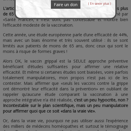
( En savoir plus )
Faire un don
L’article du Point rappelait que l’efficacité du vaccin chez les plus
de 65 ans était, l’an dernier, de 31%
! Ce chiffre étant donné par
«Santé France», il n’est donc pas contestable et montre bien
l’efficacité modeste de la vaccination.
Cette année, une étude européenne parle d’une efficacité de 44%,
mais avec un biais énorme et très souvent utilisé : ils se sont
limités aux patients de moins de 65 ans, donc ceux qui sont le
moins à risque de formes graves !
Alors OK, le vaccin grippal est la SEULE approche préventive
bénéficiant d’études suffisantes pour affirmer une relative
efficacité. Et même si certaines études sont biaisées, voire parfois
totalement manipulatoires, mon propos n’est pas ici de les
contester. Mais affirmer que «seuls les vaccins contre la grippe
ont démontré leur efficacité dans la prévention» en oubliant de
rappeler qu’aucune étude comparant la vaccination à une
approche intégrative n’a été réalisée,
c’est un peu hypocrite, non ?
Incontestable sur le plan scientifique, mais un peu manipulatoire
pour affirmer quoi que ce soit «dans la vraie vie».
Or, dans la vraie vie, pourquoi ne pas utiliser aussi l’expérience
des milliers de médecins homéopathes et surtout le témoignage