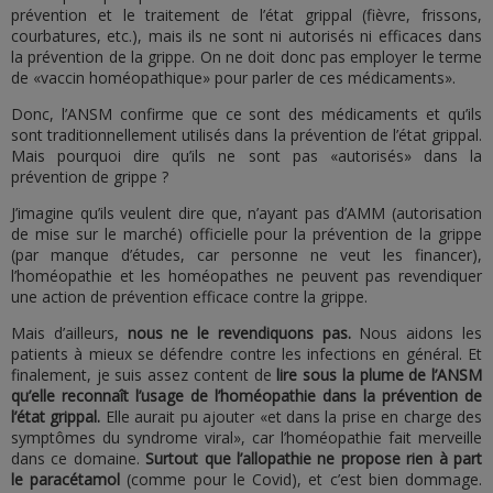
prévention et le traitement de l’état grippal (fièvre, frissons,
courbatures, etc.), mais ils ne sont ni autorisés ni efficaces dans
la prévention de la grippe. On ne doit donc pas employer le terme
de «vaccin homéopathique» pour parler de ces médicaments».
Donc, l’ANSM confirme que ce sont des médicaments et qu’ils
sont traditionnellement utilisés dans la prévention de l’état grippal.
Mais pourquoi dire qu’ils ne sont pas «autorisés» dans la
prévention de grippe ?
J’imagine qu’ils veulent dire que, n’ayant pas d’AMM (autorisation
de mise sur le marché) officielle pour la prévention de la grippe
(par manque d’études, car personne ne veut les financer),
l’homéopathie et les homéopathes ne peuvent pas revendiquer
une action de prévention efficace contre la grippe.
Mais d’ailleurs,
nous ne le revendiquons pas.
Nous aidons les
patients à mieux se défendre contre les infections en général. Et
finalement, je suis assez content de
lire sous la plume de l’ANSM
qu’elle reconnaît l’usage de l’homéopathie dans la prévention de
l’état grippal.
Elle aurait pu ajouter «et dans la prise en charge des
symptômes du syndrome viral», car l’homéopathie fait merveille
dans ce domaine.
Surtout que l’allopathie ne propose rien à part
le paracétamol
(comme pour le Covid), et c’est bien dommage.