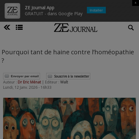
x
ZE Journal App
Installer
GRATUIT - dans Google Play
Pourquoi tant de haine contre l’homéopathie
?
Souscrire à la newsletter
Envoyer par email
Auteur :
Dr Eric Ménat
| Editeur :
Walt
Lundi, 12 Janv. 2026 - 16h33