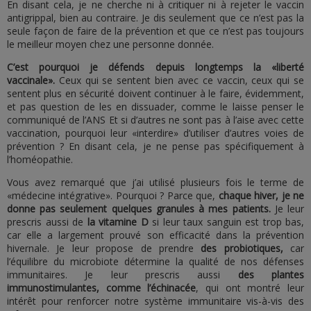
En disant cela, je ne cherche ni à critiquer ni à rejeter le vaccin
antigrippal, bien au contraire. Je dis seulement que ce n’est pas la
seule façon de faire de la prévention et que ce n’est pas toujours
le meilleur moyen chez une personne donnée.
C’est pourquoi je défends depuis longtemps la «liberté
vaccinale».
Ceux qui se sentent bien avec ce vaccin, ceux qui se
sentent plus en sécurité doivent continuer à le faire, évidemment,
et pas question de les en dissuader, comme le laisse penser le
communiqué de l’ANS Et si d’autres ne sont pas à l’aise avec cette
vaccination, pourquoi leur «interdire» d’utiliser d’autres voies de
prévention ? En disant cela, je ne pense pas spécifiquement à
l’homéopathie.
Vous avez remarqué que j’ai utilisé plusieurs fois le terme de
«médecine intégrative». Pourquoi ? Parce que,
chaque hiver, je ne
donne pas seulement quelques granules à mes patients.
Je leur
prescris aussi de
la vitamine D
si leur taux sanguin est trop bas,
car elle a largement prouvé son efficacité dans la prévention
hivernale. Je leur propose de prendre
des probiotiques,
car
l’équilibre du microbiote détermine la qualité de nos défenses
immunitaires. Je leur prescris aussi
des plantes
immunostimulantes, comme l’échinacée
, qui ont montré leur
intérêt pour renforcer notre système immunitaire vis-à-vis des