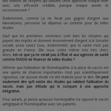
des millions de citoyens qui utilisent cette approche chaque hiver
avec une efficacité crédible, puisque chaque année ils
recommencent ?
Évidemment, comme ça ne ferait pas gagner d’argent aux
laboratoires, personne ne dépense un centime pour de telles
études.
Sauf que les premières «victimes» sont bien les citoyens qui
payent des impôts et donnent énormément d’argent à la Sécurité
sociale (vous savez tous, évidemment, que la santé n’est pas
gratuite en France. Elle nous coûte même très très cher).
Alors,
est-ce que ça ne serait pas à l’État et aux agences de santé
comme l’ANSM de financer de telles études ?
Affirmer que l’utilisation de l’homéopathie à la place du vaccin est
une «perte de chances importante» n’est pas scientifiquement
rigoureux, car aucune étude n’a été réalisée pour le dire.
On peut
seulement dire qu’il existe des études qui valident l’utilisation du
vaccin, mais pas d’étude qui le compare à une approche
intégrative.
Pour autant, je pense qu’aucun homéopathe n’a opposé le vaccin
antigrippal et l’homéopathie avec ses patients.