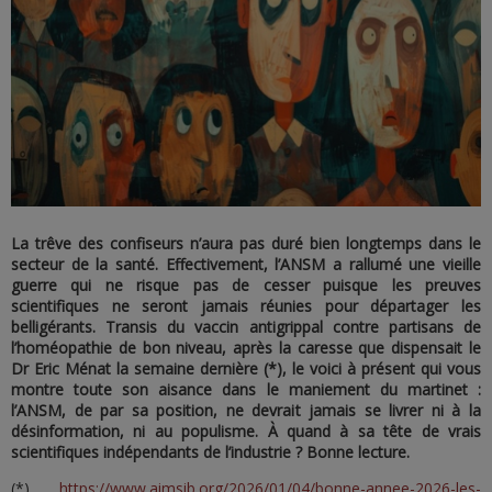
La trêve des confiseurs n’aura pas duré bien longtemps dans le
secteur de la santé. Effectivement, l’ANSM a rallumé une vieille
guerre qui ne risque pas de cesser puisque les preuves
scientifiques ne seront jamais réunies pour départager les
belligérants. Transis du vaccin antigrippal contre partisans de
l’homéopathie de bon niveau, après la caresse que dispensait le
Dr Eric Ménat la semaine dernière (*), le voici à présent qui vous
montre toute son aisance dans le maniement du martinet :
l’ANSM, de par sa position, ne devrait jamais se livrer ni à la
désinformation, ni au populisme. À quand à sa tête de vrais
scientifiques indépendants de l’industrie ? Bonne lecture.
(*)
https://www.aimsib.org/2026/01/04/bonne-annee-2026-les-