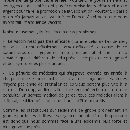
l’épidémie de grippe cette année. Pourtant, le gouvernement et
les agences de santé n’ont pas économisé leurs efforts et notre
argent pour faire la promotion de la vaccination. Pourtant, il parait
qu’on n’a jamais autant vacciné en France. À tel point que nous
avons failli manquer de vaccins.
Malheureusement, ils font face à deux problèmes :
-
Le vaccin n’est pas très efficace
(comme celui de l’an dernier,
qui avait atteint difficilement 35% d’efficacité) à cause de ce
satané virus de la grippe qui mute presque autant que celui du
Covid et qui est différent de celui prévu, avec plus de contagiosité
et des symptômes plus marqués.
-
La pénurie de médecins qui s’aggrave d’année en année
à
chaque nouvelle loi coercitive vis-à-vis des soignants, les jeunes
n’ayant pas envie de s’installer et les vieux partant plus vite à la
retraite. Du coup, au lieu d’aller chez leur médecin traitant ou de
consulter un service médical de garde, tous ces malades filent à
l’hôpital, seul lieu où ils ont une chance d’être accueillis.
Comme les statistiques sur l’épidémie de grippe proviennent en
grande partie des chiffres des urgences hospitalières, l’impression
est donc que nous sommes face à une épidémie plus forte et
plus grave que prévu.