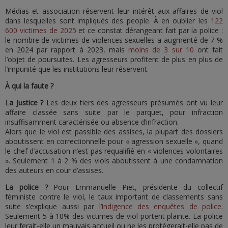
Médias et association réservent leur intérêt aux affaires de viol
dans lesquelles sont impliqués des people. À en oublier les
122
600 victimes de 2025
et ce constat dérangeant fait par la police :
le nombre de victimes de violences sexuelles a augmenté de 7 %
en 2024 par rapport à 2023, mais
moins de 3 sur 10
ont fait
l’objet de poursuites. Les agresseurs profitent de plus en plus de
l’impunité que les institutions leur réservent.
À qui la faute ?
L
a Justice ?
Les deux tiers des agresseurs présumés ont vu leur
affaire classée sans suite par le parquet, pour infraction
insuffisamment caractérisée ou absence d’infraction.
Alors que le viol est passible des assises, la plupart des dossiers
aboutissent en correctionnelle pour « agression sexuelle », quand
le chef d’accusation n’est pas requalifié en « violences volontaires
». Seulement 1 à 2 % des viols aboutissent à une condamnation
des auteurs en cour d’assises.
La police ?
Pour Emmanuelle Piet, présidente du collectif
féministe contre le viol, le taux important de classements sans
suite s’explique aussi par l’
indigence des enquêtes de police
.
Seulement 5 à 10% des victimes de viol portent plainte. La police
leur ferait-elle un mauvais accueil ou ne les protégerait-elle pas de