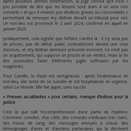
Après plusieurs années d’instruction, la juge conclut qu’il n’est «
pas possible de dire que les lésions sont dues à un acte non
consenti » et qu’« il n’existe pas d’indices graves ou concordants »
permettant de renvoyer Ary Abittan devant un tribunal pour viol.
Un non-lieu est prononcé le 2 avril 2024, confirmé en appel en
janvier 2025.
Juridiquement, cela signifie que l’affaire s’arrête là : il n’y aura pas
de procès, pas de débat public contradictoire devant une cour
d’assises, et Ary Abittan demeure présumé innocent. Ce n’est pas
un acquittement, qui suppose un procès et un verdict, mais la fin
des poursuites faute d’éléments jugés suffisants par les
magistrats.
Pour Camille, la chute est vertigineuse : après l’ordonnance de
non-lieu, elle tente de se suicider et est hospitalisée en urgence,
selon Le Monde. Elle fait appel, sans succès.
« Preuves accablantes » pour certains, manque d’indices pour la
justice
C’est là que naît l’incompréhension d’une partie de l’opinion.
Comment concilier, d’un côté, des constats médicaux très clairs,
des traces de sang, des messages envoyés à chaud, des
témoignages d’amis et d’anciens partenaires qui la décrivent