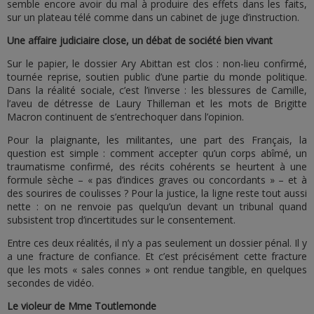
semble encore avoir du mal à produire des effets dans les faits,
sur un plateau télé comme dans un cabinet de juge d’instruction.
Une affaire judiciaire close, un débat de société bien vivant
Sur le papier, le dossier Ary Abittan est clos : non-lieu confirmé,
tournée reprise, soutien public d’une partie du monde politique.
Dans la réalité sociale, c’est l’inverse : les blessures de Camille,
l’aveu de détresse de Laury Thilleman et les mots de Brigitte
Macron continuent de s’entrechoquer dans l’opinion.
Pour la plaignante, les militantes, une part des Français, la
question est simple : comment accepter qu’un corps abîmé, un
traumatisme confirmé, des récits cohérents se heurtent à une
formule sèche – « pas d’indices graves ou concordants » – et à
des sourires de coulisses ? Pour la justice, la ligne reste tout aussi
nette : on ne renvoie pas quelqu’un devant un tribunal quand
subsistent trop d’incertitudes sur le consentement.
Entre ces deux réalités, il n’y a pas seulement un dossier pénal. Il y
a une fracture de confiance. Et c’est précisément cette fracture
que les mots « sales connes » ont rendue tangible, en quelques
secondes de vidéo.
Le violeur de Mme Toutlemonde