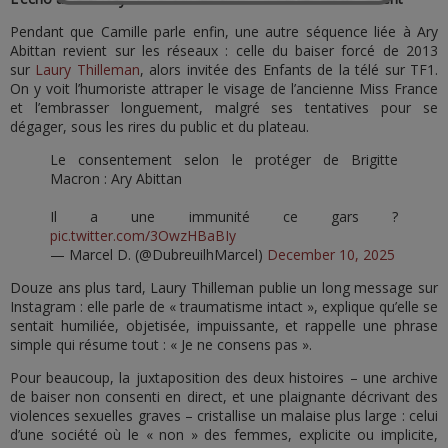
Pendant que Camille parle enfin, une autre séquence liée à Ary
Abittan revient sur les réseaux : celle du baiser forcé de 2013
sur
Laury Thilleman
, alors invitée des Enfants de la télé sur TF1.
On y voit l’humoriste attraper le visage de l’ancienne Miss France
et l’embrasser longuement, malgré ses tentatives pour se
dégager, sous les rires du public et du plateau.
Le consentement selon le protéger de Brigitte
Macron : Ary Abittan
Il a une immunité ce gars ?
pic.twitter.com/3OwzHBaBIy
— Marcel D. (@DubreuilhMarcel)
December 10, 2025
Douze ans plus tard, Laury Thilleman publie un long message sur
Instagram : elle parle de « traumatisme intact », explique qu’elle se
sentait humiliée, objetisée, impuissante, et rappelle une phrase
simple qui résume tout : « Je ne consens pas ».
Pour beaucoup, la juxtaposition des deux histoires – une archive
de baiser non consenti en direct, et une plaignante décrivant des
violences sexuelles graves – cristallise un malaise plus large : celui
d’une société où le « non » des femmes, explicite ou implicite,