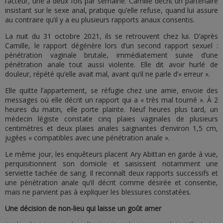
l’acteur, une à deux fois par semaine. Camille décrit un partenaire
insistant sur le sexe anal, pratique qu’elle refuse, quand lui assure
au contraire qu’il y a eu plusieurs rapports anaux consentis.
La nuit du 31 octobre 2021, ils se retrouvent chez lui. D’après
Camille, le rapport dégénère lors d’un second rapport sexuel :
pénétration vaginale brutale, immédiatement suivie d’une
pénétration anale tout aussi violente. Elle dit avoir hurlé de
douleur, répété qu’elle avait mal, avant qu’il ne parle d’« erreur ».
Elle quitte l’appartement, se réfugie chez une amie, envoie des
messages où elle décrit un rapport qui a « très mal tourné ». À 2
heures du matin, elle porte plainte. Neuf heures plus tard, un
médecin légiste constate cinq plaies vaginales de plusieurs
centimètres et deux plaies anales saignantes d’environ 1,5 cm,
jugées « compatibles avec une pénétration anale ».
Le même jour, les enquêteurs placent Ary Abittan en garde à vue,
perquisitionnent son domicile et saisissent notamment une
serviette tachée de sang. Il reconnaît deux rapports successifs et
une pénétration anale qu’il décrit comme désirée et consentie,
mais ne parvient pas à expliquer les blessures constatées.
Une décision de non-lieu qui laisse un goût amer