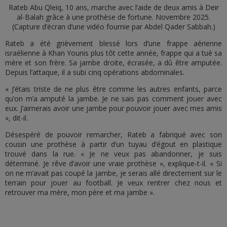
Rateb Abu Qleiq, 10 ans, marche avec l’aide de deux amis à Deir
al-Balah grâce à une prothèse de fortune. Novembre 2025.
(Capture d’écran d’une vidéo fournie par Abdel Qader Sabbah.)
Rateb a été grièvement blessé lors d’une frappe aérienne
israélienne à Khan Younis plus tôt cette année, frappe qui a tué sa
mère et son frère. Sa jambe droite, écrasée, a dû être amputée.
Depuis l’attaque, il a subi cinq opérations abdominales.
« J’étais triste de ne plus être comme les autres enfants, parce
qu’on m’a amputé la jambe. Je ne sais pas comment jouer avec
eux. J’aimerais avoir une jambe pour pouvoir jouer avec mes amis
», dit-il.
Désespéré de pouvoir remarcher, Rateb a fabriqué avec son
cousin une prothèse à partir d’un tuyau d’égout en plastique
trouvé dans la rue. « Je ne veux pas abandonner, je suis
déterminé. Je rêve d’avoir une vraie prothèse », explique-t-il. « Si
on ne m’avait pas coupé la jambe, je serais allé directement sur le
terrain pour jouer au football. Je veux rentrer chez nous et
retrouver ma mère, mon père et ma jambe ».