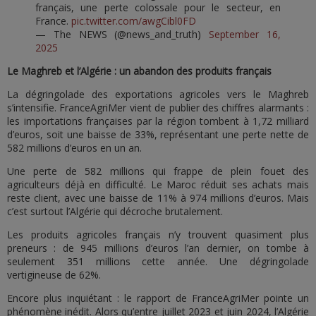
français, une perte colossale pour le secteur, en
France.
pic.twitter.com/awgCibl0FD
— The NEWS (@news_and_truth)
September 16,
2025
Le Maghreb et l’Algérie : un abandon des produits français
La dégringolade des exportations agricoles vers le Maghreb
s’intensifie. FranceAgriMer vient de publier des chiffres alarmants :
les importations françaises par la région tombent à 1,72 milliard
d’euros, soit une baisse de 33%, représentant une perte nette de
582 millions d’euros en un an.
Une perte de 582 millions qui frappe de plein fouet des
agriculteurs déjà en difficulté. Le Maroc réduit ses achats mais
reste client, avec une baisse de 11% à 974 millions d’euros. Mais
c’est surtout l’Algérie qui décroche brutalement.
Les produits agricoles français n’y trouvent quasiment plus
preneurs : de 945 millions d’euros l’an dernier, on tombe à
seulement 351 millions cette année. Une dégringolade
vertigineuse de 62%.
Encore plus inquiétant : le rapport de FranceAgriMer pointe un
phénomène inédit. Alors qu’entre juillet 2023 et juin 2024, l’Algérie