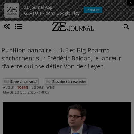
x
ZE Journal App
Installer
GRATUIT - dans Google Play
Punition bancaire : L’UE et Big Pharma
s’acharnent sur Frédéric Baldan, le lanceur
d’alerte qui ose défier Von der Leyen
Souscrire à la newsletter
Envoyer par email
Auteur :
Yoann
| Editeur :
Walt
Mardi, 28 Oct. 2025 - 14h05