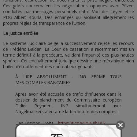
Ces griefs concernaient les négociations opaques avec Pfizer,
conduites par messages personnels entre Von der Leyen et le
PDG Albert Bourla. Des échanges qui violaient allègrement les
propres règles de transparence de l’Union.
La justice enrôlée
Le système judiciaire belge a successivement rejeté les recours
de Frédéric Baldan. La Cour de cassation a récemment mis un
terme définitif à la procédure, validant l’impunité des plus hautes
sphères. Cet enchaînement juridique dessine une mécanique bien
huilée d’étouffement des contentieux gênants.
À LIRE ABSOLUMENT - ING FERME TOUS
MES COMPTES BANCAIRES
Après avoir été accusée de trafic d’influence dans le
dossier de blanchiment du Commissaire européen
Didier Reynders, ING simultanément avec
Nagelmackers a entamé la fermeture des comptes :
Des Éditions Droits…
https://t.co/y5oBuJhDLk
— Frédéric BALDAN (@BaldanFrederic)
October 27,
2025