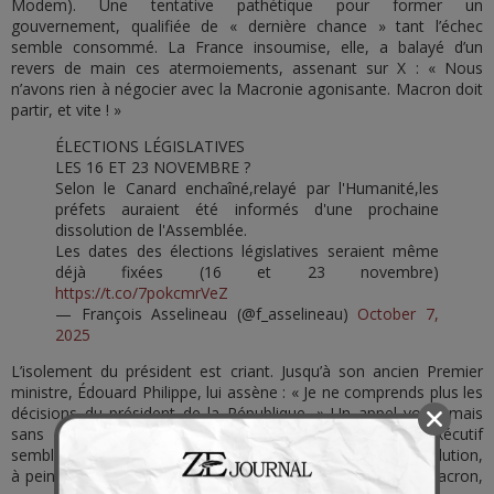
Modem). Une tentative pathétique pour former un
gouvernement, qualifiée de « dernière chance » tant l’échec
semble consommé. La France insoumise, elle, a balayé d’un
revers de main ces atermoiements, assenant sur X : « Nous
n’avons rien à négocier avec la Macronie agonisante. Macron doit
partir, et vite ! »
ÉLECTIONS LÉGISLATIVES
LES 16 ET 23 NOVEMBRE ?
Selon le Canard enchaîné,relayé par l'Humanité,les
préfets auraient été informés d'une prochaine
dissolution de l'Assemblée.
Les dates des élections législatives seraient même
déjà fixées (16 et 23 novembre)
https://t.co/7pokcmrVeZ
— François Asselineau (@f_asselineau)
October 7,
2025
L’isolement du président est criant. Jusqu’à son ancien Premier
ministre, Édouard Philippe, lui assène : « Je ne comprends plus les
décisions du président de la République. » Un appel voilé, mais
sans équivoque, à la démission. Dans ce naufrage, l’exécutif
semble ne plus miser que sur un coup de poker : une dissolution,
à peine un an après celle de 2024. Le Canard révèle que Macron,