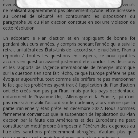
événements, les Européens une fois de plus outragent la vérité,
ne réalisant apparemment pas pleinement qu’une lettre adressée
au Conseil de sécurité en contournant les dispositions du
paragraphe 36 du Plan d’action constitue en soi une violation de
cette résolution.
En adoptant le Plan d’action et en l’appliquant de bonne foi
pendant plusieurs années, y compris pendant l’année qui a suivi le
retrait unilatéral des États-Unis de l’accord sur le nucléaire, l’Iran a
répondu à toutes les questions en suspens, ce pour quoi les
accords en question avaient justement été conclus. Les décisions
et les rapports de l’Agence internationale de l’énergie atomique
sur la question s’en sont fait l’écho, ce que l’Europe préfère ne pas
évoquer aujourd’hui, tout comme elle préfère ne pas mentionner
le fait que les problèmes ayant trait à l’application du Plan d’action
ont été créés non pas par l’Iran, mais par les pays occidentaux,
notamment le Royaume-Uni, l’Allemagne et la France, qui n’ont
pas réussi à rétablir l’accord sur le nucléaire, alors même que la
partie iranienne y était prête en décembre 2022. Nous sommes
fermement convaincus que la suspension de l’application du Plan
d’action par la faute des Américains et des Européens ne peut
constituer un motif propre à imposer à Téhéran des exigences au
titre des sanctions précédemment abrogées, d’autant plus que
ces exigences ont depuis longtemps perdu leur pertinence.