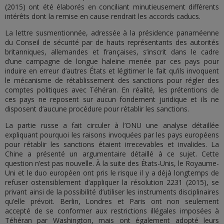
(2015) ont été élaborés en conciliant minutieusement différents
intérêts dont la remise en cause rendrait les accords caducs.
La lettre susmentionnée, adressée à la présidence panaméenne
du Conseil de sécurité par de hauts représentants des autorités
britanniques, allemandes et françaises, s’inscrit dans le cadre
d’une campagne de longue haleine menée par ces pays pour
induire en erreur d’autres États et légitimer le fait qu’ils invoquent
le mécanisme de rétablissement des sanctions pour régler des
comptes politiques avec Téhéran. En réalité, les prétentions de
ces pays ne reposent sur aucun fondement juridique et ils ne
disposent d’aucune procédure pour rétablir les sanctions.
La partie russe a fait circuler à l’ONU une analyse détaillée
expliquant pourquoi les raisons invoquées par les pays européens
pour rétablir les sanctions étaient irrecevables et invalides. La
Chine a présenté un argumentaire détaillé à ce sujet. Cette
question n’est pas nouvelle. À la suite des États-Unis, le Royaume-
Uni et le duo européen ont pris le risque il y a déjà longtemps de
refuser ostensiblement d’appliquer la résolution 2231 (2015), se
privant ainsi de la possibilité d’utiliser les instruments disciplinaires
qu’elle prévoit. Berlin, Londres et Paris ont non seulement
accepté de se conformer aux restrictions illégales imposées à
Téhéran par Washington, mais ont également adopté leurs