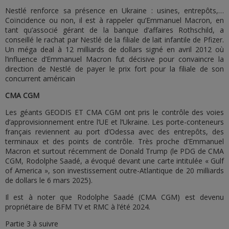
Nestlé renforce sa présence en Ukraine : usines, entrepôts,…
Coïncidence ou non, il est à rappeler qu’Emmanuel Macron, en
tant qu’associé gérant de la banque d’affaires Rothschild, a
conseillé le rachat par Nestlé de la filiale de lait infantile de Pfizer.
Un méga deal à 12 milliards de dollars signé en avril 2012 où
l’influence d’Emmanuel Macron fut décisive pour convaincre la
direction de Nestlé de payer le prix fort pour la filiale de son
concurrent américain
CMA CGM
Les géants GEODIS ET CMA CGM ont pris le contrôle des voies
d’approvisionnement entre l’UE et l’Ukraine. Les porte-conteneurs
français reviennent au port d’Odessa avec des entrepôts, des
terminaux et des points de contrôle. Très proche d’Emmanuel
Macron et surtout récemment de Donald Trump (le PDG de CMA
CGM, Rodolphe Saadé, a évoqué devant une carte intitulée « Gulf
of America », son investissement outre-Atlantique de 20 milliards
de dollars le 6 mars 2025).
Il est à noter que Rodolphe Saadé (CMA CGM) est devenu
propriétaire de BFM TV et RMC à l’été 2024.
Partie 3 à suivre