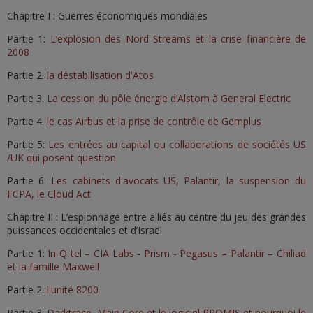
Chapitre I : Guerres économiques mondiales
Partie 1:
L’explosion des Nord Streams et la crise financière de
2008
Partie 2:
la déstabilisation d'Atos
Partie 3:
La cession du pôle énergie d’Alstom à General Electric
Partie 4:
le cas Airbus et la prise de contrôle de Gemplus
Partie 5:
Les entrées au capital ou collaborations de sociétés US
/UK qui posent question
Partie 6:
Les cabinets d'avocats US, Palantir, la suspension du
FCPA, le Cloud Act
Chapitre II : L’espionnage entre alliés au centre du jeu des grandes
puissances occidentales et d’Israël
Partie 1:
In Q tel – CIA Labs - Prism - Pegasus – Palantir – Chiliad
et la famille Maxwell
Partie 2:
l'unité 8200
Partie 3:
Darktrace, Main Core et le logiciel PROMIS et pourquoi le