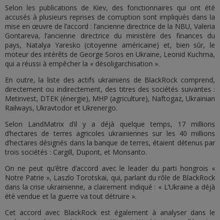
Selon les publications de Kiev, des fonctionnaires qui ont été
accusés à plusieurs reprises de corruption sont impliqués dans la
mise en œuvre de l’accord : l’ancienne directrice de la NBU, Valeria
Gontareva, l’ancienne directrice du ministère des finances du
pays, Natalya Yaresko (citoyenne américaine) et, bien sûr, le
moteur des intérêts de George Soros en Ukraine, Leonid Kuchma,
qui a réussi à empêcher la « désoligarchisation ».
En outre, la liste des actifs ukrainiens de BlackRock comprend,
directement ou indirectement, des titres des sociétés suivantes :
Metinvest, DTEK (énergie), MHP (agriculture), Naftogaz, Ukrainian
Railways, Ukravtodor et Ukrenergo.
Selon LandMatrix d’il y a déjà quelque temps, 17 millions
d’hectares de terres agricoles ukrainiennes sur les 40 millions
d’hectares désignés dans la banque de terres, étaient détenus par
trois sociétés : Cargill, Dupont, et Monsanto.
On ne peut qu’être d’accord avec le leader du parti hongrois «
Notre Patrie », Laszlo Torotskai, qui, parlant du rôle de BlackRock
dans la crise ukrainienne, a clairement indiqué : « L’Ukraine a déjà
été vendue et la guerre va tout détruire ».
Cet accord avec BlackRock est également à analyser dans le