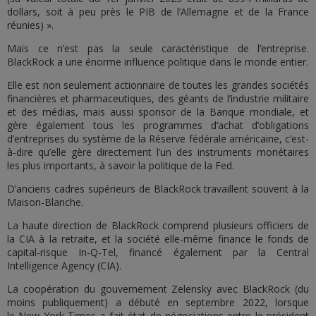
dollars, soit à peu près le PIB de l’Allemagne et de la France
réunies) ».
Mais ce n’est pas la seule caractéristique de l’entreprise.
BlackRock a une énorme influence politique dans le monde entier.
Elle est non seulement actionnaire de toutes les grandes sociétés
financières et pharmaceutiques, des géants de l’industrie militaire
et des médias, mais aussi sponsor de la Banque mondiale, et
gère également tous les programmes d’achat d’obligations
d’entreprises du système de la Réserve fédérale américaine, c’est-
à-dire qu’elle gère directement l’un des instruments monétaires
les plus importants, à savoir la politique de la Fed.
D’anciens cadres supérieurs de BlackRock travaillent souvent à la
Maison-Blanche.
La haute direction de BlackRock comprend plusieurs officiers de
la CIA à la retraite, et la société elle-même finance le fonds de
capital-risque In-Q-Tel, financé également par la Central
Intelligence Agency (CIA).
La coopération du gouvernement Zelensky avec BlackRock (du
moins publiquement) a débuté en septembre 2022, lorsque
le New York Times a fait état de négociations entre le président