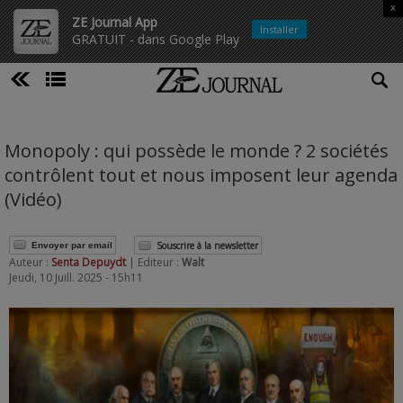
x
ZE Journal App
Installer
GRATUIT - dans Google Play
Monopoly : qui possède le monde ? 2 sociétés
contrôlent tout et nous imposent leur agenda
(Vidéo)
Souscrire à la newsletter
Envoyer par email
Auteur :
Senta Depuydt
| Editeur :
Walt
Jeudi, 10 Juill. 2025 - 15h11