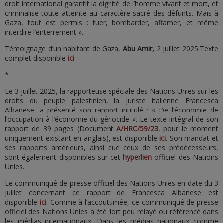
droit international garantit la dignité de l’homme vivant et mort, et
criminalise toute atteinte au caractère sacré des défunts. Mais à
Gaza, tout est permis : tuer, bombarder, affamer, et même
interdire l’enterrement ».
Témoignage d’un habitant de Gaza,
Abu Amir,
2 juillet 2025.Texte
complet disponible
ici
*
Le 3 juillet 2025, la rapporteuse spéciale des Nations Unies sur les
droits du peuple palestinien, la juriste italienne Francesca
Albanese, a présenté son rapport intitulé : « De l’économie de
l’occupation à l’économie du génocide ». Le texte intégral de son
rapport de 39 pages (Document
A/HRC/59/23
, pour le moment
uniquement existant en anglais), est disponible
ici
. Son mandat et
ses rapports antérieurs, ainsi que ceux de ses prédécesseurs,
sont également disponibles sur cet
hyperlien
officiel des Nations
Unies.
Le communiqué de presse officiel des Nations Unies en date du 3
juillet concernant ce rapport de Francesca Albanese est
disponible
ici
. Comme à l’accoutumée, ce communiqué de presse
officiel des Nations Unies a été fort peu relayé ou référencé dans
les médias internationaux. Dans les médias nationaux comme