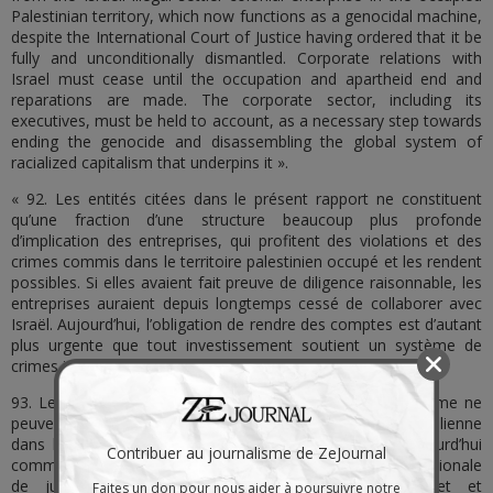
Palestinian territory, which now functions as a genocidal machine,
despite the International Court of Justice having ordered that it be
fully and unconditionally dismantled. Corporate relations with
Israel must cease until the occupation and apartheid end and
reparations are made. The corporate sector, including its
executives, must be held to account, as a necessary step towards
ending the genocide and disassembling the global system of
racialized capitalism that underpins it ».
« 92. Les entités citées dans le présent rapport ne constituent
qu’une fraction d’une structure beaucoup plus profonde
d’implication des entreprises, qui profitent des violations et des
crimes commis dans le territoire palestinien occupé et les rendent
possibles. Si elles avaient fait preuve de diligence raisonnable, les
entreprises auraient depuis longtemps cessé de collaborer avec
Israël. Aujourd’hui, l’obligation de rendre des comptes est d’autant
plus urgente que tout investissement soutient un système de
crimes internationaux graves.
93. Les obligations des entreprises et des droits de l’homme ne
peuvent être isolées de l’entreprise coloniale illégale israélienne
dans le territoire palestinien occupé, qui fonctionne aujourd’hui
Contribuer au journalisme de ZeJournal
comme une machine génocidaire, bien que la Cour internationale
de justice ait ordonné son démantèlement complet et
Faites un don pour nous aider à poursuivre notre