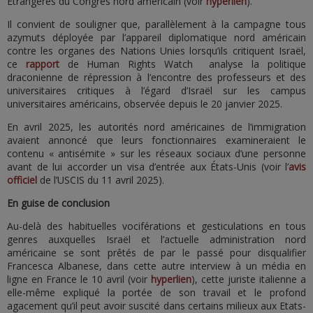
Étrangères du Congrès nord américain (voir
hyperlien
).
Il convient de souligner que, parallèlement à la campagne tous
azymuts déployée par l’appareil diplomatique nord américain
contre les organes des Nations Unies lorsqu’ils critiquent Israël,
ce
rapport
de Human Rights Watch analyse la politique
draconienne de répression à l’encontre des professeurs et des
universitaires critiques à l’égard d’Israël sur les campus
universitaires américains, observée depuis le 20 janvier 2025.
En avril 2025, les autorités nord américaines de l’immigration
avaient annoncé que leurs fonctionnaires examineraient le
contenu « antisémite » sur les réseaux sociaux d’une personne
avant de lui accorder un visa d’entrée aux États-Unis (voir l’
avis
officiel
de l’USCIS du 11 avril 2025).
En guise de conclusion
Au-delà des habituelles vociférations et gesticulations en tous
genres auxquelles Israël et l’actuelle administration nord
américaine se sont prêtés de par le passé pour disqualifier
Francesca Albanese, dans cette autre interview à un média en
ligne en France le 10 avril (voir
hyperlien
), cette juriste italienne a
elle-même expliqué la portée de son travail et le profond
agacement qu’il peut avoir suscité dans certains milieux aux Etats-