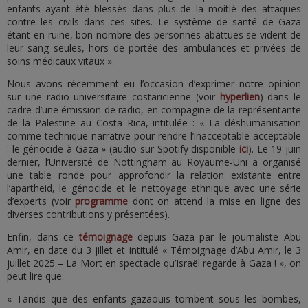
enfants ayant été blessés dans plus de la moitié des attaques
contre les civils dans ces sites. Le système de santé de Gaza
étant en ruine, bon nombre des personnes abattues se vident de
leur sang seules, hors de portée des ambulances et privées de
soins médicaux vitaux ».
Nous avons récemment eu l’occasion d’exprimer notre opinion
sur une radio universitaire costaricienne (voir
hyperlien
) dans le
cadre d’une émission de radio, en compagine de la représentante
de la Palestine au Costa Rica, intitulée : « La déshumanisation
comme technique narrative pour rendre l’inacceptable acceptable
: le génocide à Gaza » (audio sur Spotify disponible
ici
). Le 19 juin
dernier, l’Université de Nottingham au Royaume-Uni a organisé
une table ronde pour approfondir la relation existante entre
l’apartheid, le génocide et le nettoyage ethnique avec une série
d’experts (voir
programme
dont on attend la mise en ligne des
diverses contributions y présentées).
Enfin, dans ce
témoignage
depuis Gaza par le journaliste Abu
Amir, en date du 3 jillet et intitulé « Témoignage d’Abu Amir, le 3
juillet 2025 – La Mort en spectacle qu’Israël regarde à Gaza ! », on
peut lire que:
« Tandis que des enfants gazaouis tombent sous les bombes,