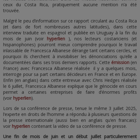
ceux du Costa Rica, pratiquement aucune mention n’a été
trouvée.
Malgré le peu d’information sur ce rapport circulant au Costa Rica
(et dans de fort nombreuses autres latitudes), dans cette
interview traduite en espagnol et publiée en Uruguay à la fin du
mois de juin (voir
hyperlien
), nos lecteurs costariciens (et
hispanophones) pourront mieux comprendre pourquoi le travail
inlassable de Francesca Albanese dérange tant certains cercles, et
pourquoi ils cherchent à invisibiliser les dénonciations qu’elle a
documentées dans ses trois derniers rapports. Cette
émission
(en
France) avec Francesca Albanese réalisée il y a quelques mois,
interroge pour sa part certains décideurs en France et en Europe.
Enfin (en anglais) dans cette entrevue avec Chris Hedges réalisée
le 6 juillet, Francesca Albanese explique que le génocide en cours
permet a certaines entreprises de faire d’énormes profits
(voir
hyperlien
).
Lors de sa conférence de presse, tenue le même 3 juillet 2025,
l’experte en droits de l’homme a répondu à plusieurs questions de
la presse internationale (aussi bien en anglais qu’en francais):
voir
hyperlien
contenant la video de sa conférence de presse.
Une fin de mois de juin et un début juillet particulierement