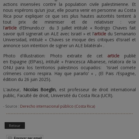
actions insensées contre la population civile palestinienne. Et
nous espérons qu’un jour, elle pourra venir en personne au Costa
Rica pour expliquer ce que ses plus hautes autorités tentent à
tout prix de minimiser et de relativiser : voir
l’
article
d’Elmundo.cr du 3 juillet intitulé « Rodrigo Chaves fait
savoir qu’il signerait un ALE avec Israël » et l’
article
du Semanario
Universidad, intitulé « Chaves se moque des critiques d’Israël et
annonce son intention de signer un ALE bilatéral« .
Photo d'illustration: Photo extraite de cet
article
publié
en Espagne (ElPais), intitulé « Francesca Albanese, relatora de la
ONU para los territorios palestinos ocupados: ‘Israel comete
crímenes como respira. Hay que pararlo’ « , (El Pais /Espagne,
édition du 26 juin 2025).
L'auteur,
Nicolas Boeglin
, est professeur de droit international
public, Faculté de droit, Université du Costa Rica (UCR).
- Source :
Derecho internacional público (Costa Rica)
Retour
Envoyer par email