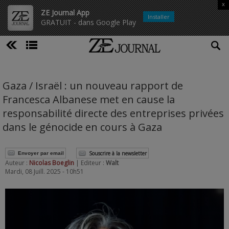
x
ZE Journal App
Installer
GRATUIT - dans Google Play
Gaza / Israël : un nouveau rapport de
Francesca Albanese met en cause la
responsabilité directe des entreprises privées
dans le génocide en cours à Gaza
Souscrire à la newsletter
Envoyer par email
Auteur :
Nicolas Boeglin
| Editeur :
Walt
Mardi, 08 Juill. 2025 - 10h51