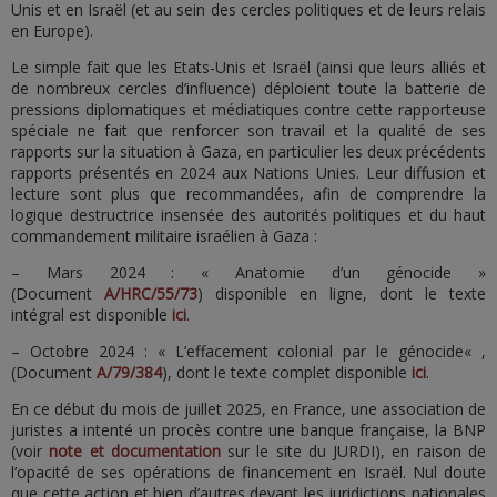
Unis et en Israël (et au sein des cercles politiques et de leurs relais
en Europe).
Le simple fait que les Etats-Unis et Israël (ainsi que leurs alliés et
de nombreux cercles d’influence) déploient toute la batterie de
pressions diplomatiques et médiatiques contre cette rapporteuse
spéciale ne fait que renforcer son travail et la qualité de ses
rapports sur la situation à Gaza, en particulier les deux précédents
rapports présentés en 2024 aux Nations Unies. Leur diffusion et
lecture sont plus que recommandées, afin de comprendre la
logique destructrice insensée des autorités politiques et du haut
commandement militaire israélien à Gaza :
– Mars 2024 : « Anatomie d’un génocide »
(Document
A/HRC/55/73
) disponible en ligne, dont le texte
intégral est disponible
ici
.
– Octobre 2024 : « L’effacement colonial par le génocide« ,
(Document
A/79/384
), dont le texte complet disponible
ici
.
En ce début du mois de juillet 2025, en France, une association de
juristes a intenté un procès contre une banque française, la BNP
(voir
note et documentation
sur le site du JURDI), en raison de
l’opacité de ses opérations de financement en Israël. Nul doute
que cette action et bien d’autres devant les juridictions nationales