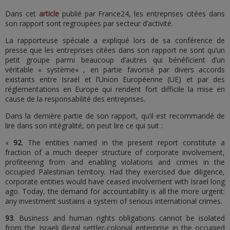
Dans cet
article
publié par France24, les entreprises citées dans
son rapport sont regroupées par secteur d’activité.
La rapporteuse spéciale a expliqué lors de sa conférence de
presse que les entreprises citées dans son rapport ne sont qu’un
petit groupe parmi beaucoup d’autres qui bénéficient d’un
véritable « système« , en partie favorisé par divers accords
existants entre Israël et l’Union Européenne (UE) et par des
réglementations en Europe qui rendent fort difficile la mise en
cause de la responsabilité des entreprises.
Dans la dernière partie de son rapport, qu’il est recommandé de
lire dans son intégralité, on peut lire ce qui suit :
«
92
. The entities named in the present report constitute a
fraction of a much deeper structure of corporate involvement,
profiteering from and enabling violations and crimes in the
occupied Palestinian territory. Had they exercised due diligence,
corporate entities would have ceased involvement with Israel long
ago. Today, the demand for accountability is all the more urgent:
any investment sustains a system of serious international crimes.
93
. Business and human rights obligations cannot be isolated
from the Israeli illegal settler-colonial enterprise in the occupied