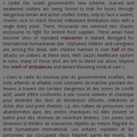
« Under the Israeli government’s new scheme, starved and
weakened civilians are being forced to trek for hours through
dangerous terrain and active conflict zones, only to face a violent,
chaotic race to reach fenced, militarized distribution sites with a
single entry point. There, thousands are released into chaotic
enclosures to fight for limited food supplies. These areas have
become sites of repeated
massacres
in blatant disregard for
international humanitarian law. Orphaned children and caregivers
are among the dead, with children harmed in over
half
of the
attacks on civilians at these sites. With Gaza’s healthcare system
in ruins, many of those shot are left to bleed out alone, beyond
the
reach of ambulances
and denied lifesaving medical care ».
« Dans le cadre du nouveau plan du gouvernement israélien, des
civils affamés et affaiblis sont contraints de marcher pendant des
heures à travers des terrains dangereux et des zones de conflit
actif, avant d’être confrontés à une course violente et chaotique
pour atteindre des sites de distribution clôturés, militarisés et
dotés d’un seul point d’entrée. Là, des milliers de personnes sont
abandonnées dans des enclos chaotiques où elles doivent se
battre pour des réserves de nourriture limitées. Ces zones sont
devenues le théâtre de massacres répétés au mépris flagrant du
droit humanitaire international. Les enfants orphelins et les
personnes qui s’occupent d’eux figurent parmi les morts, les