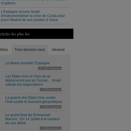
d’options
L'Espagne accuse Israël
d'instrumentaliser la crise de Ceuta pour
punir Madrid de son soutien à Gaza
rticles les plus lus
Mois
Trois derniers mois
Général
Le Maroc envahit l’Espagne
20,108 lectures
Les États-Unis et l’Iran ne se
déplaceront pas en Suisse… Israël
sabote les négociations
1,635 lectures
La guerre des États-Unis contre
l’Iran scelle le tournant géopolitique
1,632 lectures
Le grand final de Emmanuel
Macron : Un 14 Juillet à la hauteur
de son délire
1,259 lectures