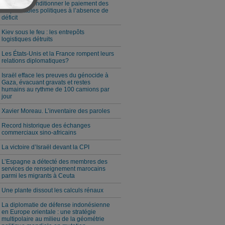
Milei veut conditionner le paiement des
responsables politiques à l’absence de
déficit
Kiev sous le feu : les entrepôts
logistiques détruits
Les États-Unis et la France rompent leurs
relations diplomatiques?
Israël efface les preuves du génocide à
Gaza, évacuant gravats et restes
humains au rythme de 100 camions par
jour
Xavier Moreau. L’inventaire des paroles
Record historique des échanges
commerciaux sino-africains
La victoire d’Israël devant la CPI
L’Espagne a détecté des membres des
services de renseignement marocains
parmi les migrants à Ceuta
Une plante dissout les calculs rénaux
La diplomatie de défense indonésienne
en Europe orientale : une stratégie
multipolaire au milieu de la géométrie