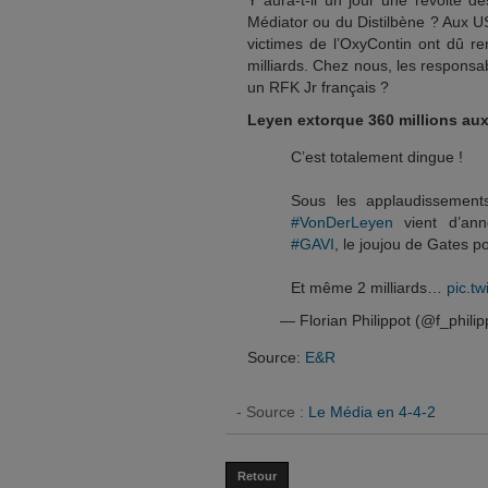
Y aura-t-il un jour une révolte 
Médiator ou du Distilbène ? Aux U
victimes de l’OxyContin ont dû re
milliards. Chez nous, les respons
un RFK Jr français ?
Leyen extorque 360 millions aux
C’est totalement dingue !
Sous les applaudissemen
#VonDerLeyen
vient d’ann
#GAVI
, le joujou de Gates po
Et même 2 milliards…
pic.t
— Florian Philippot (@f_phili
Source:
E&R
- Source :
Le Média en 4-4-2
Retour