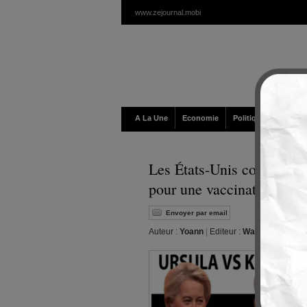
www.zejournal.mobi
A La Une
Economie
Politique / Géopolit
Les États-Unis coupent le
pour une vaccination sans
Envoyer par email
Auteur :
Yoann
|
Editeur :
Walt
|
Vendredi, 