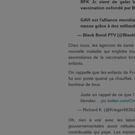
RFK Jr. vient de geler 
vaccination cofondé par Bi
GAVI est l'alliance mondia
masse grâce à des millia
— Black Bond PTV (@Blac
Chez nous, les agences de santé c
nouvelle maladie qui englobe tout
secondaires de la vaccination for
enfants.
On rappelle que les enfants de Fran
fui son poste quand ça chauffait,
bonheur de tous.
Juste un rappel de ce que l’
blondes…
pic.twitter.com/
— Richard K. (@Krieger6636
Oh, rien à voir avec les labo
gouvernementales aussi nébuleu
contribuable qui paye. Les minis