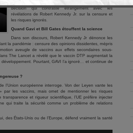
supplémentaires à cette alliance vaccinale. Une
décision qui contraste étrangement avec les
révélations de Robert Kennedy Jr. sur la censure et
les risques ignorés.
Quand Gavi et Bill Gates étouffent la science
Dans son discours, Robert Kennedy Jr dénonce les
ant la pandémie : censure des opinions dissidentes, mépris
omotion aveugle de vaccins aux effets secondaires sous-
 dans The Lancet a révélé que le vaccin DTP augmentait la
en développement. Pourtant, GAVI l’a ignoré… et continue de
angereuse ?
e de l’Union européenne interroge. Von der Leyen vante les
» par les vaccins, mais omet de mentionner les risques
transparence et rigueur scientifique, l’UE préfère injecter
e qui traite la sécurité comme un problème de relations
qui, des États-Unis ou de l’Europe, défend vraiment la santé