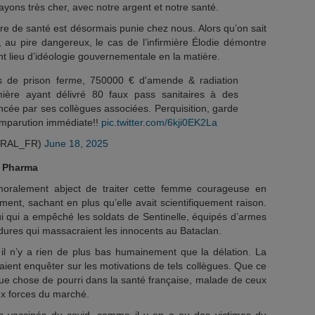
yons très cher, avec notre argent et notre santé.
ière de santé est désormais punie chez nous. Alors qu’on sait
, au pire dangereux, le cas de l’infirmière Élodie démontre
ent lieu d’idéologie gouvernementale en la matière.
s de prison ferme, 750000 € d'amende & radiation
irmière ayant délivré 80 faux pass sanitaires à des
cée par ses collègues associées. Perquisition, garde
mparution immédiate!!
pic.twitter.com/6kji0EK2La
ERAL_FR)
June 18, 2025
g Pharma
moralement abject de traiter cette femme courageuse en
ement, sachant en plus qu’elle avait scientifiquement raison.
i qui a empêché les soldats de Sentinelle, équipés d’armes
ordures qui massacraient les innocents au Bataclan.
il n’y a rien de plus bas humainement que la délation. La
raient enquêter sur les motivations de tels collègues. Que ce
lque chose de pourri dans la santé française, malade de ceux
aux forces du marché.