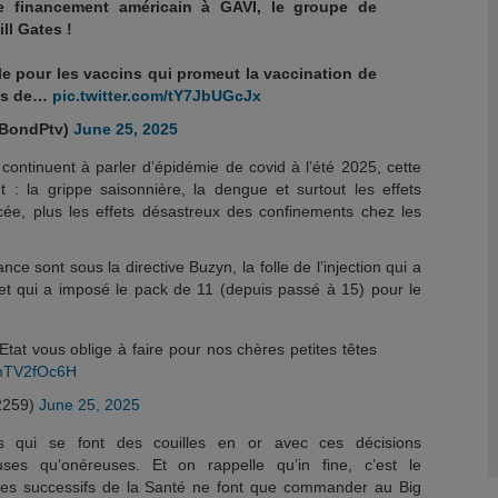
le financement américain à GAVI, le groupe de
ll Gates !
le pour les vaccins qui promeut la vaccination de
rds de…
pic.twitter.com/tY7JbUGcJx
kBondPtv)
June 25, 2025
ontinuent à parler d’épidémie de covid à l’été 2025, cette
 : la grippe saisonnière, la dengue et surtout les effets
cée, plus les effets désastreux des confinements chez les
ce sont sous la directive Buzyn, la folle de l’injection qui a
 et qui a imposé le pack de 11 (depuis passé à 15) pour le
Etat vous oblige à faire pour nos chères petites têtes
CmTV2fOc6H
2259)
June 25, 2025
s qui se font des couilles en or avec ces décisions
ses qu’onéreuses. Et on rappelle qu’in fine, c’est le
tres successifs de la Santé ne font que commander au Big