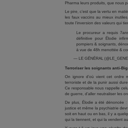
Pharma leurs produits, que nous pa
Le pire, c’est que la vertu en mat
les faux vaccins au mieux inutiles
toute l’inversion des valeurs qui ti
Le procureur a requis 7an
définitive pour Élodie inf
pompiers & soignants, dénon
à vue de 48h menottée & co
— LE GÉNÉRAL (@LE_GEN
Terroriser les soignants anti-Bi
On ignore d’où vient cet ordre 
terroriste et de la punir aussi dur
Ce responsable nous rappelle celu
de guerre, d’aller neutraliser les 
De plus, Élodie a été dénoncée : 
justice et même la psychiatrie dev
soit en haut ou en bas, il y a que
qui la tiennent, et qui la vendent 