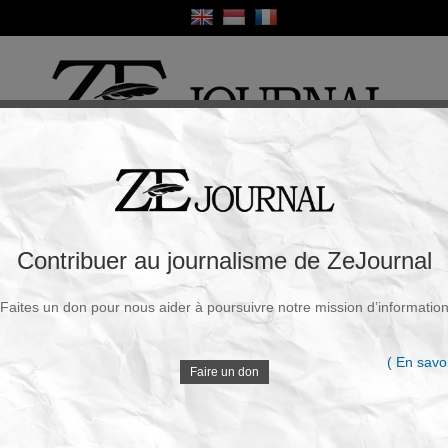
ique
Culture
Religion
Sport
France / Europe
Monde
Science et Sa
R
s vivres à GAVI : L’UE offre 360 millions
Contribuer au journalisme de ZeJournal
 transparence
Faites un don pour nous aider à poursuivre notre mission d’informatio
Souscrire à la newsletter
V
27 Juin 2025 - 14h30
( En savoi
Faire un don
Alors que les États-Unis suspendent leur financement
à GAVI, fondé par la fondation Bill et Melinda Gates,
D
Ursula von der Leyen, présidente de la Commission
européenne, promet 360 millions d’euros