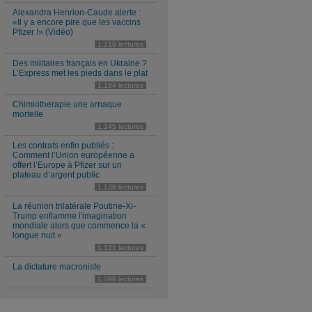
Alexandra Henrion-Caude alerte :
«Il y a encore pire que les vaccins
Pfizer !» (Vidéo)
1,219 lectures
Des militaires français en Ukraine ?
L’Express met les pieds dans le plat
1,164 lectures
Chimiotherapie une arnaque
mortelle
1,145 lectures
Les contrats enfin publiés :
Comment l’Union européenne a
offert l’Europe à Pfizer sur un
plateau d’argent public
1,136 lectures
La réunion trilatérale Poutine-Xi-
Trump enflamme l'imagination
mondiale alors que commence la «
longue nuit »
1,121 lectures
La dictature macroniste
1,098 lectures