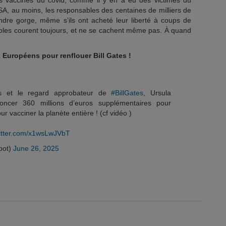
des vaccinés du covid, comme il y en a eu des victimes du
SA, au moins, les responsables des centaines de milliers de
ndre gorge, même s’ils ont acheté leur liberté à coups de
ables courent toujours, et ne se cachent même pas. À quand
 Européens pour renflouer Bill Gates !
ts et le regard approbateur de
#BillGates
, Ursula
oncer 360 millions d’euros supplémentaires pour
ur vacciner la planète entière ! (cf vidéo )
witter.com/x1wsLwJVbT
ppot)
June 26, 2025