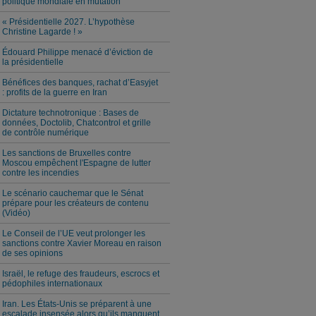
politique mondiale en mutation
« Présidentielle 2027. L’hypothèse
Christine Lagarde ! »
Édouard Philippe menacé d’éviction de
la présidentielle
Bénéfices des banques, rachat d’Easyjet
: profits de la guerre en Iran
Dictature technotronique : Bases de
données, Doctolib, Chatcontrol et grille
de contrôle numérique
Les sanctions de Bruxelles contre
Moscou empêchent l'Espagne de lutter
contre les incendies
Le scénario cauchemar que le Sénat
prépare pour les créateurs de contenu
(Vidéo)
Le Conseil de l’UE veut prolonger les
sanctions contre Xavier Moreau en raison
de ses opinions
Israël, le refuge des fraudeurs, escrocs et
pédophiles internationaux
Iran. Les États-Unis se préparent à une
escalade insensée alors qu’ils manquent