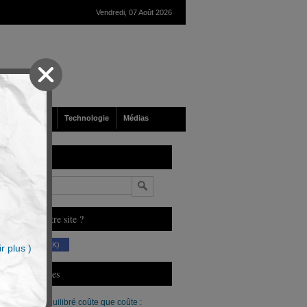
Vendredi, 07 Août 2026
nté
Société
Technologie
Médias
echerche
n
ous aimez notre site ?
(230 K)
r plus )
erniers Articles
Un budget équilibré coûte que coûte :