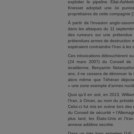
exploiter le pipeline Eilat-Ashk
Knesset adoptait une loi punis
propriétaires de cette compagnie [
À partir de l’invasion anglo-saxo
dans les attaques du 11 septemb
des rumeurs sur une prétendue ar
prétendues armes de destruction m
espéraient contraindre l’Iran à les a
Ces intoxications débouchèrent su
(24 mars 2007) du Conseil de sé
israélienne, Benyamin Netanyaho
ans, il ne cessera de dénoncer la
alors même que Téhéran dépose 
« une zone exempte d’armes nuclé
Quoi qu’il en soit, en 2013, Willi
l’Iran, à Oman, au nom du présid
Celui-ci fut mis en scène lors des
du Conseil de sécurité + l’Allema
plus tard, les États-Unis et l’I
annexe additive secrète.
Dans un très long entretien [14]