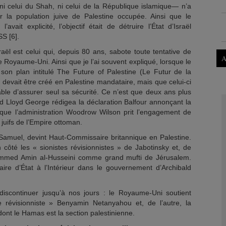
 —ni celui du Shah, ni celui de la République islamique— n’a
ir la population juive de Palestine occupée. Ainsi que le
ait explicité, l’objectif était de détruire l’État d’Israël
SS [6].
raël est celui qui, depuis 80 ans, sabote toute tentative de
A
 le Royaume-Uni. Ainsi que je l’ai souvent expliqué, lorsque le
son plan intitulé The Future of Palestine (Le Futur de la
uif devait être créé en Palestine mandataire, mais que celui-ci
ble d’assurer seul sa sécurité. Ce n’est que deux ans plus
 Lloyd George rédigea la déclaration Balfour annonçant la
t que l’administration Woodrow Wilson prit l’engagement de
juifs de l’Empire ottoman.
t Samuel, devint Haut-Commissaire britannique en Palestine.
n côté les « sionistes révisionnistes » de Jabotinsky et, de
hammed Amin al-Husseini comme grand mufti de Jérusalem.
aire d’État à l’Intérieur dans le gouvernement d’Archibald
 discontinuer jusqu’à nos jours : le Royaume-Uni soutient
e révisionniste » Benyamin Netanyahou et, de l’autre, la
ont le Hamas est la section palestinienne.