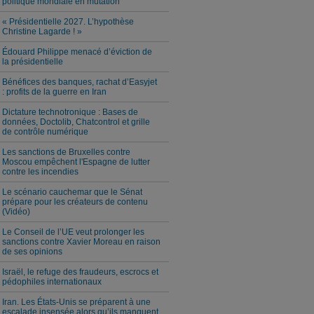
politique mondiale en mutation
« Présidentielle 2027. L’hypothèse
Christine Lagarde ! »
Édouard Philippe menacé d’éviction de
la présidentielle
Bénéfices des banques, rachat d’Easyjet
: profits de la guerre en Iran
Dictature technotronique : Bases de
données, Doctolib, Chatcontrol et grille
de contrôle numérique
Les sanctions de Bruxelles contre
Moscou empêchent l'Espagne de lutter
contre les incendies
Le scénario cauchemar que le Sénat
prépare pour les créateurs de contenu
(Vidéo)
Le Conseil de l’UE veut prolonger les
sanctions contre Xavier Moreau en raison
de ses opinions
Israël, le refuge des fraudeurs, escrocs et
pédophiles internationaux
Iran. Les États-Unis se préparent à une
escalade insensée alors qu’ils manquent