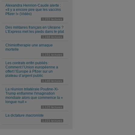
Alexandra Henrion-Caude alerte :
«Il y a encore pire que les vaccins
Pfizer !» (Vidéo)
1,222 lectures
Des militaires français en Ukraine ?
L’Express met les pieds dans le plat
1,168 lectures
Chimiotherapie une arnaque
mortelle
1,151 lectures
Les contrats enfin publiés :
Comment l’Union européenne a
offert l’Europe à Pfizer sur un
plateau d’argent public
1,140 lectures
La réunion trilatérale Poutine-Xi-
Trump enflamme l'imagination
mondiale alors que commence la «
longue nuit »
1,125 lectures
La dictature macroniste
1,121 lectures