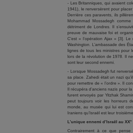
- Les Britanniques, qui avaient col
1941), le renversèrent pour place
Derrière ces paravents, ils pillèr
Mohammad Mossadegh comme Prem
détriment de Londres. Il s’ensuivi
preuve de mauvaise foi et organis
C’est « l’opération Ajax » [3]. L
Washington. L’ambassade des États
lignes de tous les ministres pour 
lors de la révolution de 1978. Il 
sont leur second ennemi.
- Lorsque Mossadegh fut renversé,
sa place. Zahedi était un nazi qu’
pour remettre de « l’ordre ». Il c
Il récupéra d’anciens nazis pour la
furent envoyés par Yitzhak Shamir 
peut toujours voir les horreurs d
monde, au musée qui lui est cons
Iraniens qu’Israël est leur troisiè
L’unique ennemi d’Israël au XX° 
Contrairement à ce que pense 