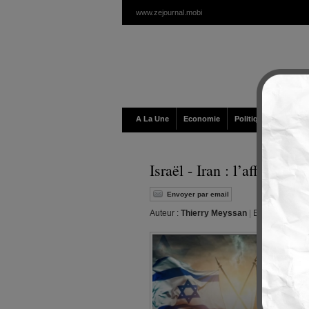
www.zejournal.mobi
A La Une
Economie
Politique / Géopolit
Israël - Iran : l’affronte
Envoyer par email
Auteur :
Thierry Meyssan
|
Editeur :
Walt