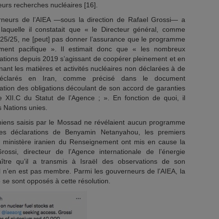
eurs recherches nucléaires [16].
rneurs de l’AIEA —sous la direction de Rafael Grossi— a
laquelle il constatait que « le Directeur général, comme
5/25, ne [peut] pas donner l’assurance que le programme
vement pacifique ». Il estimait donc que « les nombreux
ations depuis 2019 s’agissant de coopérer pleinement et en
ant les matières et activités nucléaires non déclarées à de
déclarés en Iran, comme précisé dans le document
ation des obligations découlant de son accord de garanties
e XII.C du Statut de l’Agence ; ». En fonction de quoi, il
s Nations unies.
niens saisis par le Mossad ne révélaient aucun programme
é les déclarations de Benyamin Netanyahou, les premiers
le ministère iranien du Renseignement ont mis en cause la
Grossi, directeur de l’Agence internationale de l’énergie
aître qu’il a transmis à Israël des observations de son
l n’en est pas membre. Parmi les gouverneurs de l’AIEA, la
 se sont opposés à cette résolution.