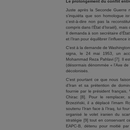
Le prolongement du conflit entre 
Juste après la Seconde Guerre mo
s’inquiéta que son homologue isr
c’est-à-dire non pas la reconsti
compris dans l’État d’Israël), mais 
Il demanda à son secrétaire d’État
et l’Iran pour équilibrer l’influence 
C’est à la demande de Washington 
signa, le 24 mai 1953, un acco
Mohammad Reza Pahlavi [7]. Il est
(désormais dénommée « l’Axe de la
décolonisés.
C’est pourtant ce que nous faiso
d’Iran et sa prétention de dom
fournie par le président français,
Chirac [8]. Pour le remplacer, s
Brzeziński, il a déplacé l’imam 
soutenu l’Iran face à l’Iraq, lui 
organisé le volet iranien du sca
stratégie [9] tout en conservant c
EAPC-B, détenu pour moitié par 