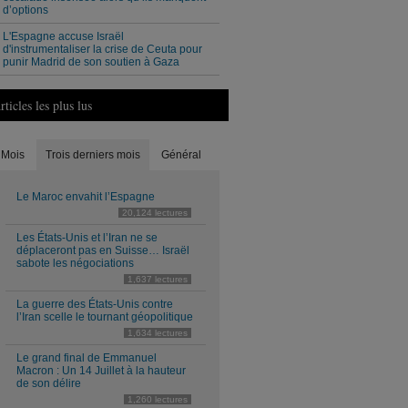
d’options
L'Espagne accuse Israël
d'instrumentaliser la crise de Ceuta pour
punir Madrid de son soutien à Gaza
rticles les plus lus
Mois
Trois derniers mois
Général
Le Maroc envahit l’Espagne
20,124 lectures
Les États-Unis et l’Iran ne se
déplaceront pas en Suisse… Israël
sabote les négociations
1,637 lectures
La guerre des États-Unis contre
l’Iran scelle le tournant géopolitique
1,634 lectures
Le grand final de Emmanuel
Macron : Un 14 Juillet à la hauteur
de son délire
1,260 lectures