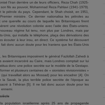
onisé l’Iran derrière un de leurs officiers, Reza Chah (1925-
r son fils au pouvoir, Mohammad Reza Pahlavi (1941-1979).
ent le pétrole du pays. Cependant, le Shah choisit, en 1951,
ier ministre. Ce dernier nationalisa les pétroles au
t une querelle au cours de laquelle les Britanniques firent
èrent une révolution colorée avec l’aide des États-uniens.
e nouveau régime fut tenu, non plus par Londres, mais par
-Unis, qui installa le téléphone, plaça des dérivations des
les écouter à leur insu, en direct. Ce système fut découvert
ne fait donc aucun doute pour les Iraniens que les États-Unis
 les Britanniques imposèrent le général Fazlollah Zahedi à
ils avaient incarcéré au Caire, mais Londres comptait sur lui
onstitua donc une police secrète sur le modèle de la Gestapo.
 former et plusieurs centaines de « sionistes révisionnistes »
(qui travaillait alors au Mossad) pour les encadrer [4]. On
e la Savak, la plus terrible police secrète de l’époque au
acré à Téhéran [5]. Il ne fait donc aucun doute pour les
me ennemi.
siècle
la population israélienne après 25 ans de propagande