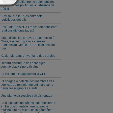
Milei veut conditionner le paiement des
responsables politiques à l’absence de
déficit
Kiev sous le feu : les entrepôts
logistiques détruits
Les États-Unis et la France rompent leurs
relations diplomatiques?
Israël efface les preuves du génocide à
Gaza, évacuant gravats et restes
humains au rythme de 100 camions par
jour
Xavier Moreau. L’inventaire des paroles
Record historique des échanges
commerciaux sino-africains
La victoire d’Israël devant la CPI
L’Espagne a détecté des membres des
services de renseignement marocains
parmi les migrants à Ceuta
Une plante dissout les calculs rénaux
La diplomatie de défense indonésienne
en Europe orientale : une stratégie
multipolaire au milieu de la géométrie