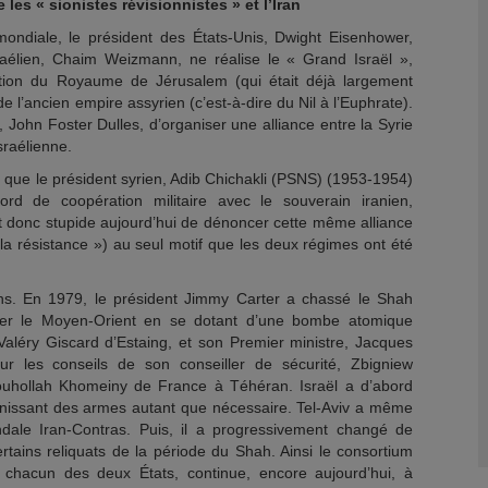
les « sionistes révisionnistes » et l’Iran
ndiale, le président des États-Unis, Dwight Eisenhower,
aélien, Chaim Weizmann, ne réalise le « Grand Israël »,
tution du Royaume de Jérusalem (qui était déjà largement
de l’ancien empire assyrien (c’est-à-dire du Nil à l’Euphrate).
, John Foster Dulles, d’organiser une alliance entre la Syrie
israélienne.
que le président syrien, Adib Chichakli (PSNS) (1953-1954)
rd de coopération militaire avec le souverain iranien,
 donc stupide aujourd’hui de dénoncer cette même alliance
 résistance ») au seul motif que les deux régimes ont été
ns. En 1979, le président Jimmy Carter a chassé le Shah
iner le Moyen-Orient en se dotant d’une bombe atomique
 Valéry Giscard d’Estaing, et son Premier ministre, Jacques
ur les conseils de son conseiller de sécurité, Zbigniew
Rouhollah Khomeiny de France à Téhéran. Israël a d’abord
fournissant des armes autant que nécessaire. Tel-Aviv a même
ndale Iran-Contras. Puis, il a progressivement changé de
ertains reliquats de la période du Shah. Ainsi le consortium
chacun des deux États, continue, encore aujourd’hui, à