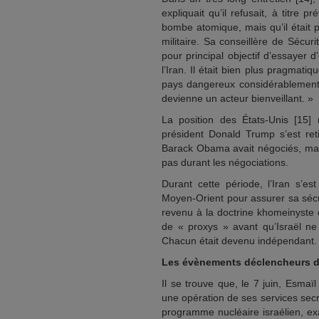
expliquait qu’il refusait, à titre 
bombe atomique, mais qu’il était 
militaire. Sa conseillère de Sécur
pour principal objectif d’essayer d
l’Iran. Il était bien plus pragmati
pays dangereux considérablement 
devienne un acteur bienveillant. »
La position des États-Unis [15]
président Donald Trump s’est ret
Barack Obama avait négociés, mais 
pas durant les négociations.
Durant cette période, l’Iran s’e
Moyen-Orient pour assurer sa sécu
revenu à la doctrine khomeinyste d
de « proxys » avant qu’Israël ne
Chacun était devenu indépendant.
Les évènements déclencheurs de
Il se trouve que, le 7 juin, Esmaï
une opération de ses services secre
programme nucléaire israélien, e