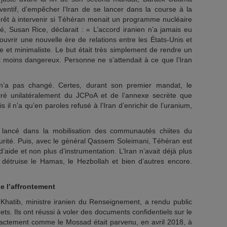
préventif, d’empêcher l’Iran de se lancer dans la course à la
prêt à intervenir si Téhéran menait un programme nucléaire
ité, Susan Rice, déclarait : « L’accord iranien n’a jamais eu
’ouvrir une nouvelle ère de relations entre les États-Unis et
que et minimaliste. Le but était très simplement de rendre un
moins dangereux. Personne ne s’attendait à ce que l’Iran
 n’a pas changé. Certes, durant son premier mandat, le
iré unilatéralement du JCPoA et de l’annexe secrète que
il n’a qu’en paroles refusé à l’Iran d’enrichir de l’uranium,
st lancé dans la mobilisation des communautés chiites du
rité. Puis, avec le général Qassem Soleimani, Téhéran est
’aide et non plus d’instrumentation. L’Iran n’avait déjà plus
 détruise le Hamas, le Hezbollah et bien d’autres encore.
 l’affrontement
l Khatib, ministre iranien du Renseignement, a rendu public
ts. Ils ont réussi à voler des documents confidentiels sur le
xactement comme le Mossad était parvenu, en avril 2018, à