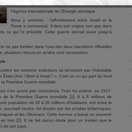
turpitudes de l’Argentin Rafael Grossi, directeur de
l’Agence internationale de l’Énergie atomique.
Nous y sommes : l’affrontement entre Israël et la
Perse a commencé. Il tient son origine non pas dans
ns ce qui l’a précédé. Cette guerre devrait durer jusqu’à
t ne pas tomber dans l’une des deux narrations officielles
, plusieurs retours en arrière sont nécessaires.
cle
contre les ennemis extérieurs se terminent par l’inévitable
États-Unis ! Mort à Israël ! ». C’est un cri qui part du fond
 la Première Guerre mondiale.
ous n’en avons pas conscience, l’Iran fut victime, en 1917-
e de la Première Guerre mondiale [1]. 6 à 8 millions de
e population de 18 à 20 millions d’habitants, soit entre le
ran, pourtant neutre, fut broyée par les armées britanniques,
héviques et les Ottomans. Cette horreur a laissé un souvenir
 en Iran [2]. Il ne fait aucun doute pour un Iranien que le
i de son pays.