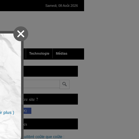
Samedi, 08 Août 2026
nté
Société
Technologie
Médias
echerche
n
ous aimez notre site ?
(230 K)
r plus )
erniers Articles
Un budget équilibré coûte que coûte :