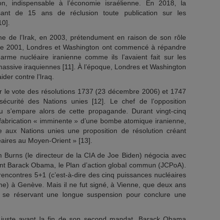
elon, indispensable à l’économie israélienne. En 2018, la
sant de 15 ans de réclusion toute publication sur les
10].
nne de l’Irak, en 2003, prétendument en raison de son rôle
re 2001, Londres et Washington ont commencé à répandre
me nucléaire iranienne comme ils l’avaient fait sur les
assive iraquiennes [11]. À l’époque, Londres et Washington
ider contre l’Iraq.
r le vote des résolutions 1737 (23 décembre 2006) et 1747
curité des Nations unies [12]. Le chef de l’opposition
u s’empare alors de cette propagande. Durant vingt-cinq
 fabrication « imminente » d’une bombe atomique iranienne,
aux Nations unies une proposition de résolution créant
aires au Moyen-Orient » [13].
am Burns (le directeur de la CIA de Joe Biden) négocia avec
ent Barack Obama, le Plan d’action global commun (JCPoA).
 rencontres 5+1 (c’est-à-dire des cinq puissances nucléaires
gne) à Genève. Mais il ne fut signé, à Vienne, que deux ans
ran se réservant une longue suspension pour conclure une
, juste avant la fin de son second mandat, Barack Obama