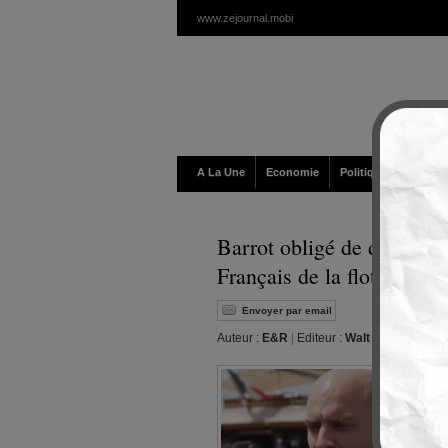
www.zejournal.mobi
A La Une
Economie
Politique / Géopolit
Barrot obligé de demander
Français de la flottille
Envoyer par email
Auteur :
E&R
|
Editeur :
Walt
|
Mardi, 10 Ju