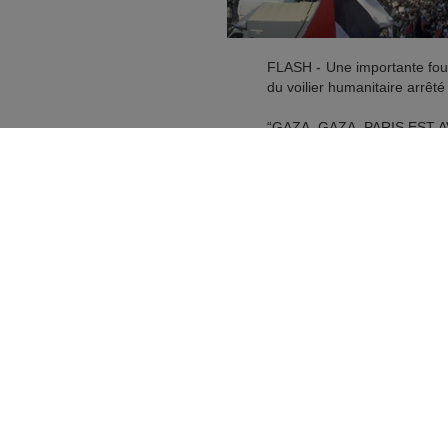
FLASH - Une importante foul
du voilier humanitaire arrêté
“GAZA, GAZA, PARIS EST AV
pic.twitter.com/fn37ktw6vW
— AlertesInfos (@AlertesInfo
Toute la presse aux ordres q
Figaro vient de reprendre l’élém
savoir « La croisière s’amuse ») 
Palestine évidemment, et contre l
du Point, le canard de BHL, qui s’e
« Le spectacle est terminé
l’arrestation illégale de la
#Fr
Ce matin sur BFMTV,
@Ge
illégale de l’équipa
pic.twitter.com/ARpGPmeiQ