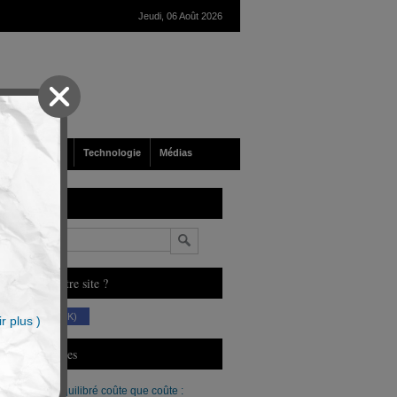
Jeudi, 06 Août 2026
nté
Société
Technologie
Médias
echerche
n
ous aimez notre site ?
(230 K)
r plus )
erniers Articles
Un budget équilibré coûte que coûte :