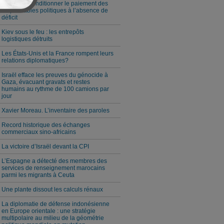
Milei veut conditionner le paiement des
responsables politiques à l’absence de
déficit
Kiev sous le feu : les entrepôts
logistiques détruits
Les États-Unis et la France rompent leurs
relations diplomatiques?
Israël efface les preuves du génocide à
Gaza, évacuant gravats et restes
humains au rythme de 100 camions par
jour
Xavier Moreau. L’inventaire des paroles
Record historique des échanges
commerciaux sino-africains
La victoire d’Israël devant la CPI
L’Espagne a détecté des membres des
services de renseignement marocains
parmi les migrants à Ceuta
Une plante dissout les calculs rénaux
La diplomatie de défense indonésienne
en Europe orientale : une stratégie
multipolaire au milieu de la géométrie