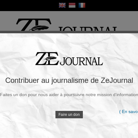
ique
Culture
Religion
Sport
France / Europe
Monde
Science et Sa
R
 la protection consulaire pour les 6
Contribuer au journalisme de ZeJournal
Faites un don pour nous aider à poursuivre notre mission d’informatio
Souscrire à la newsletter
V
in 2025 - 13h55
( En savoi
Faire un don
Les Israéliens, qui se croient tout permis, ont
commis un acte de piraterie dans les eaux
D
internationales en arrêtant le personnel
humanitaire de la flottille de la liberté.