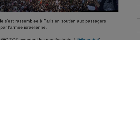
e s’est rassemblée à Paris en soutien aux passagers
 par l’armée israélienne.
EC TOI” scandent les manifestants. (
@ilangabet
)
s)
June 9, 2025
ui se moquait de Rima Hassan et Greta Thunberg (Le
ent de langage distribué à tous les médias mainstream, à
se retrouve à la fois à jouer contre la France, contre la
es lois internationales. Ici, un exemple avec la rédac chef
nfonce :
 » - La rédactrice en chef de
@LePoint
se félicite de
eedomflotilla
: on te voit
Woessner
se félicite honteusement de l’arrestation
ge de la flottille de la liberté. Elle…
d