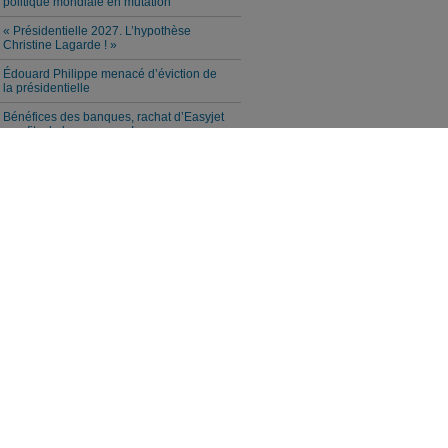
politique mondiale en mutation
« Présidentielle 2027. L’hypothèse
Christine Lagarde ! »
Édouard Philippe menacé d’éviction de
la présidentielle
Bénéfices des banques, rachat d’Easyjet
: profits de la guerre en Iran
Dictature technotronique : Bases de
données, Doctolib, Chatcontrol et grille
de contrôle numérique
Les sanctions de Bruxelles contre
Moscou empêchent l'Espagne de lutter
contre les incendies
Le scénario cauchemar que le Sénat
prépare pour les créateurs de contenu
(Vidéo)
Le Conseil de l’UE veut prolonger les
sanctions contre Xavier Moreau en raison
de ses opinions
Israël, le refuge des fraudeurs, escrocs et
pédophiles internationaux
Iran. Les États-Unis se préparent à une
escalade insensée alors qu’ils manquent