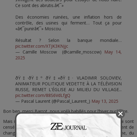
Ce sont des abrutis.â€¯»
Des économies ruinées, une inflation hors de
contrôle, des usines qui ferment… Tout ça pour
«â€¯punirâ€¯» Moscou.
Résultat ? Selon la banque mondiale…
pic.twitter.com/XTJK3KNjjc
— Camille Moscow (@camille_moscow)
May 14,
2025
ðŸ‡·ðŸ‡º ðŸ‡«ðŸ‡· VLADIMIR SOLOVIEV,
ANIMATEUR POLITIQUE VEDETTE À LA TÉLÉVISION
RUSSE, REMET L'ÉGLISE AU MILIEU DU VILLAGE...
pic.twitter.com/88S6VdLfgQ
— Pascal Laurent (@Pascal_Laurent_)
May 13, 2025
Bon ben, merci Barrot, nous voilà habillés pour l’hiver nucléaire.
Mais il y a pire que cet âne, c’est Libération et Le Figaro, qui sont
censés avoir des centaines de cerveaux, et qui se permettent de
changer l’ordre des choses. La Russie a gagné en Ukraine, du