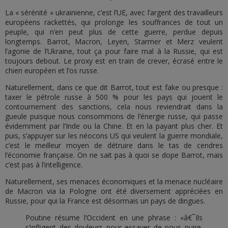
La « sérénité » ukrainienne, c’est l’UE, avec l’argent des travailleurs
européens rackettés, qui prolonge les souffrances de tout un
peuple, qui n’en peut plus de cette guerre, perdue depuis
longtemps. Barrot, Macron, Leyen, Starmer et Merz veulent
l’agonie de l’Ukraine, tout ça pour faire mal à la Russie, qui est
toujours debout. Le proxy est en train de crever, écrasé entre le
chien européen et l’os russe.
Naturellement, dans ce que dit Barrot, tout est fake ou presque :
taxer le pétrole russe à 500 % pour les pays qui jouent le
contournement des sanctions, cela nous reviendrait dans la
gueule puisque nous consommons de l’énergie russe, qui passe
évidemment par l’Inde ou la Chine. Et en la payant plus cher. Et
puis, s’appuyer sur les néocons US qui veulent la guerre mondiale,
c’est le meilleur moyen de détruire dans le tas de cendres
l’économie française. On ne sait pas à quoi se dope Barrot, mais
c’est pas à l’intelligence.
Naturellement, ses menaces économiques et la menace nucléaire
de Macron via la Pologne ont été diversement appréciées en
Russie, pour qui la France est désormais un pays de dingues.
Poutine résume l’Occident en une phrase : «â€¯Ils
s’infligent des douleurs pour essayer de nous nuire.