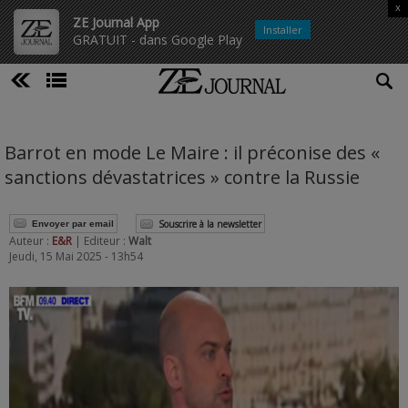
x
ZE Journal App
Installer
GRATUIT - dans Google Play
Barrot en mode Le Maire : il préconise des «
sanctions dévastatrices » contre la Russie
Souscrire à la newsletter
Envoyer par email
Auteur :
E&R
| Editeur :
Walt
Jeudi, 15 Mai 2025 - 13h54