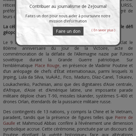
réticence à admettre le rôle historique de premier plan de l’URSS,
Contribuer au journalisme de ZeJournal
préférant une narration antirusse qui réécrit l’histoire au gré de
Faites un don pour nous aider à poursuivre notre
leurs desseins hégémoniques.
mission d’information
La célébration du 9 mai 2025 est un acte de mémoire et de défi
( En savoir plus )
Faire un don
géopolitique
Le 9 mai 2025, la Fédération de Russie célèbre avec éclat le
80ème anniversaire du Jour de la Victoire, acte de
commémoration de la défaite de l’Allemagne nazie par l’Union
soviétique durant la Grande Guerre patriotique. Sur
l’emblématique
Place Rouge
, en présence de Vladimir Poutine et
d’un aréopage de chefs d’État internationaux, parmi lesquels Xi
Jinping, Lula da Silva, VuÄiÄ‡, Fico, Maduro, Díaz-Canel, Tokaïev,
Loukachenko, Pachinian, ainsi que des dignitaires d’Asie centrale,
d’Afrique, d’Asie et d’Amérique latine, une imposante parade
militaire déploie chars T-90, missiles Iskander, systèmes S-400 et
drones Orlan, étendards de la puissance militaire russe.
Des contingents de 13 nations, y compris la Chine et le Vietnam,
paradent, tandis que la présence de figures telles que
Pierre de
Gaulle
et Mahmoud Abbas confère à l’événement une dimension
symbolique accrue. Cette cérémonie, ponctuée par un discours de
Poutine glorifiant la «vérité historique» face aux altérations