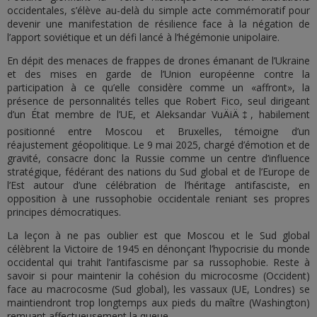
occidentales, s’élève au-delà du simple acte commémoratif pour
devenir une manifestation de résilience face à la négation de
l’apport soviétique et un défi lancé à l’hégémonie unipolaire.
En dépit des menaces de frappes de drones émanant de l’Ukraine
et des mises en garde de l’Union européenne contre la
participation à ce qu’elle considère comme un «affront», la
présence de personnalités telles que Robert Fico, seul dirigeant
d’un État membre de l’UE, et Aleksandar VuÄiÄ‡, habilement
positionné entre Moscou et Bruxelles, témoigne d’un
réajustement géopolitique. Le 9 mai 2025, chargé d’émotion et de
gravité, consacre donc la Russie comme un centre d’influence
stratégique, fédérant des nations du Sud global et de l’Europe de
l’Est autour d’une célébration de l’héritage antifasciste, en
opposition à une russophobie occidentale reniant ses propres
principes démocratiques.
La leçon à ne pas oublier est que Moscou et le Sud global
célèbrent la Victoire de 1945 en dénonçant l’hypocrisie du monde
occidental qui trahit l’antifascisme par sa russophobie. Reste à
savoir si pour maintenir la cohésion du microcosme (Occident)
face au macrocosme (Sud global), les vassaux (UE, Londres) se
maintiendront trop longtemps aux pieds du maître (Washington)
remuant affectueusement la queue.