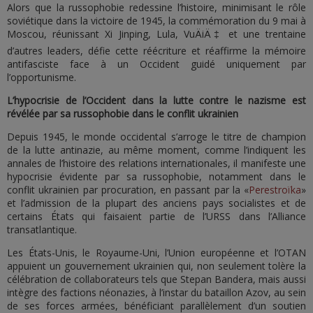
Alors que la russophobie redessine l’histoire, minimisant le rôle
soviétique dans la victoire de 1945, la commémoration du 9 mai à
Moscou, réunissant Xi Jinping, Lula, VuÄiÄ‡ et une trentaine
d’autres leaders, défie cette réécriture et réaffirme la mémoire
antifasciste face à un Occident guidé uniquement par
l’opportunisme.
L’hypocrisie de l’Occident dans la lutte contre le nazisme est
révélée par sa russophobie dans le conflit ukrainien
Depuis 1945, le monde occidental s’arroge le titre de champion
de la lutte antinazie, au même moment, comme l’indiquent les
annales de l’histoire des relations internationales, il manifeste une
hypocrisie évidente par sa russophobie, notamment dans le
conflit ukrainien par procuration, en passant par la «
Perestroïka
»
et l’admission de la plupart des anciens pays socialistes et de
certains États qui faisaient partie de l’URSS dans l’Alliance
transatlantique.
Les États-Unis, le Royaume-Uni, l’Union européenne et l’OTAN
appuient un gouvernement ukrainien qui, non seulement tolère la
célébration de collaborateurs tels que Stepan Bandera, mais aussi
intègre des factions néonazies, à l’instar du bataillon Azov, au sein
de ses forces armées, bénéficiant parallèlement d’un soutien