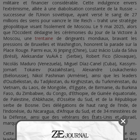
militaire et financier considérable. Cette indulgence envers
l’extrémisme, alliée à une diabolisation constante de la Russie –
successeur de l’Union soviétique, ayant versé le sang de 27
millions des siens pour vaincre le IIIe Reich – trahit une stratégie
géopolitique visant l’isolement de Moscou. Le 9 mai 2025, alors
que l’Occident dédaigne les cérémonies du Jour de la Victoire à
Moscou, une
trentaine
de dirigeants mondiaux, bravant les
pressions de Bruxelles et Washington, honorent la parade sur la
Place Rouge. Parmi eux, Xi Jinping (Chine), Luiz Inácio Lula da Silva
(Brésil), Aleksandar VuÄiÄ‡ (Serbie), Robert Fico (Slovaquie),
Nicolás Maduro (Venezuela), Miguel Díaz-Canel (Cuba), Kassym-
Jomart Tokaïev (Kazakhstan), Alexandre Loukachenko
(Biélorussie), Nikol Pashinian (Arménie), ainsi que les leaders
d’Ouzbékistan, du Tadjikistan, du Kirghizstan, du Turkménistan, du
Vietnam, du Laos, de Mongolie, d’Egypte, de Birmanie, du Burkina
Faso, du Zimbabwe, du Congo, d’Ethiopie, de Guinée équatoriale,
de Palestine, d’Abkhazie, d’Ossétie du Sud, et de la République
serbe de Bosnie. Des délégations de haut rang de l’Inde, de
l’Indonésie, du Nicaragua, d’Afrique du Sud, et de 34 ministères de
la Défense, ainsi que des vétérans des États-Unis et d’Israël,
marquent également leur présence.
Cette affluence remarquable, en contraste avec l’absence des
leaders de l’Occident, met en exergue leur isolement choisi et leur