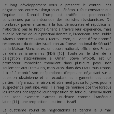
Ce long développement vous a présenté le contenu des
négociations entre Washington et Téhéran. Il faut constater que
l’équipe de Donald Trump est truffée de personnalités
convaincues par la rhétorique des sionistes révisionnistes. De
nombreux parlementaires, à la fois démocrates et républicains,
n’abordent pas le Proche-Orient à travers leur expérience, mais
avec le prisme de leur principal donateur, l’American Israel Public
Affairs Committee (AIPAC). Merav Ceren, qui vient d’être nommé
responsable du dossier Israël-Iran au Conseil national de Sécurité
de la Maison-Blanche, est un double national, officier des Forces
de défense israéliennes (FDI) [10]. Toutefois, le chef de la
délégation états-unienne à Oman, Steve Witkoff, est un
promoteur immobilier travaillant dans plusieurs pays, non
seulement aux États-Unis, mais aussi dans des États musulmans.
Il a déjà montré son indépendance d’esprit, en négociant sur la
question ukrainienne et en écoutant les arguments des deux
parties. Il n’y a aucune raison, et sûrement pas sa foi juive, pour le
suspecter de partialité. Ainsi, il a réagi de manière positive lorsque
les Iraniens ont rappelé leur proposition de faire du Moyen-Orient
une zone exempte d’armes nucléaire comme l’Amérique
latine [11] ; une proposition… qui inclut Israël.
Le quatrième round de négociations se tiendra le 3 mai.