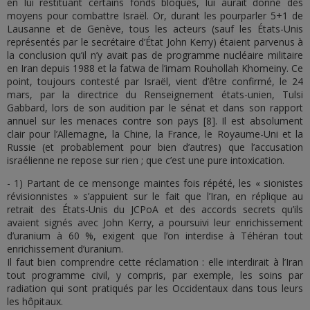
en lui restituant certains fonds bloqués, lui aurait donné des
moyens pour combattre Israël. Or, durant les pourparler 5+1 de
Lausanne et de Genève, tous les acteurs (sauf les États-Unis
représentés par le secrétaire d’État John Kerry) étaient parvenus à
la conclusion qu’il n’y avait pas de programme nucléaire militaire
en Iran depuis 1988 et la fatwa de l’imam Rouhollah Khomeiny. Ce
point, toujours contesté par Israël, vient d’être confirmé, le 24
mars, par la directrice du Renseignement états-unien, Tulsi
Gabbard, lors de son audition par le sénat et dans son rapport
annuel sur les menaces contre son pays [8]. Il est absolument
clair pour l’Allemagne, la Chine, la France, le Royaume-Uni et la
Russie (et probablement pour bien d’autres) que l’accusation
israélienne ne repose sur rien ; que c’est une pure intoxication.
- 1) Partant de ce mensonge maintes fois répété, les « sionistes
révisionnistes » s’appuient sur le fait que l’Iran, en réplique au
retrait des États-Unis du JCPoA et des accords secrets qu’ils
avaient signés avec John Kerry, a poursuivi leur enrichissement
d’uranium à 60 %, exigent que l’on interdise à Téhéran tout
enrichissement d’uranium.
Il faut bien comprendre cette réclamation : elle interdirait à l’Iran
tout programme civil, y compris, par exemple, les soins par
radiation qui sont pratiqués par les Occidentaux dans tous leurs
les hôpitaux.