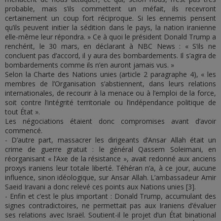
probable, mais s’ils commettent un méfait, ils recevront
certainement un coup fort réciproque. Si les ennemis pensent
qu’ils peuvent initier la sédition dans le pays, la nation iranienne
elle-même leur répondra. » Ce à quoi le président Donald Trump a
renchérit, le 30 mars, en déclarant à NBC News : « S’ils ne
concluent pas d’accord, il y aura des bombardements. Il s’agira de
bombardements comme ils n’en auront jamais vus. »
Selon la Charte des Nations unies (article 2 paragraphe 4), « les
membres de l’Organisation s’abstiennent, dans leurs relations
internationales, de recourir à la menace ou à l’emploi de la force,
soit contre l’intégrité territoriale ou l’indépendance politique de
tout État ».
Les négociations étaient donc compromises avant d’avoir
commencé.
- D’autre part, massacrer les dirigeants d’Ansar Allah était un
crime de guerre gratuit : le général Qassem Soleimani, en
réorganisant « l’Axe de la résistance », avait redonné aux anciens
proxys iraniens leur totale liberté. Téhéran n’a, à ce jour, aucune
influence, sinon idéologique, sur Ansar Allah. L’ambassadeur Amir
Saeid Iravani a donc relevé ces points aux Nations unies [3].
- Enfin et c’est le plus important : Donald Trump, accumulant des
signes contradictoires, ne permettait pas aux Iraniens d’évaluer
ses relations avec Israël. Soutient-il le projet d’un État binational