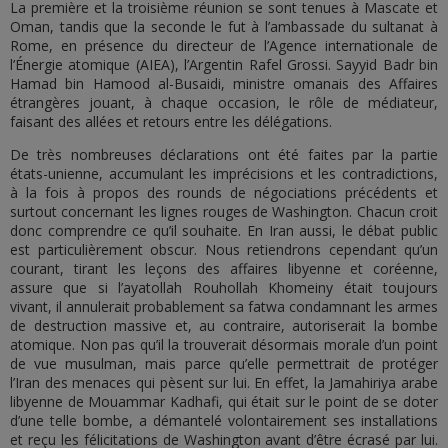
La première et la troisième réunion se sont tenues à Mascate et
Oman, tandis que la seconde le fut à l’ambassade du sultanat à
Rome, en présence du directeur de l’Agence internationale de
l’Énergie atomique (AIEA), l’Argentin Rafel Grossi. Sayyid Badr bin
Hamad bin Hamood al-Busaidi, ministre omanais des Affaires
étrangères jouant, à chaque occasion, le rôle de médiateur,
faisant des allées et retours entre les délégations.
De très nombreuses déclarations ont été faites par la partie
états-unienne, accumulant les imprécisions et les contradictions,
à la fois à propos des rounds de négociations précédents et
surtout concernant les lignes rouges de Washington. Chacun croit
donc comprendre ce qu’il souhaite. En Iran aussi, le débat public
est particulièrement obscur. Nous retiendrons cependant qu’un
courant, tirant les leçons des affaires libyenne et coréenne,
assure que si l’ayatollah Rouhollah Khomeiny était toujours
vivant, il annulerait probablement sa fatwa condamnant les armes
de destruction massive et, au contraire, autoriserait la bombe
atomique. Non pas qu’il la trouverait désormais morale d’un point
de vue musulman, mais parce qu’elle permettrait de protéger
l’Iran des menaces qui pèsent sur lui. En effet, la Jamahiriya arabe
libyenne de Mouammar Kadhafi, qui était sur le point de se doter
d’une telle bombe, a démantelé volontairement ses installations
et reçu les félicitations de Washington avant d’être écrasé par lui.