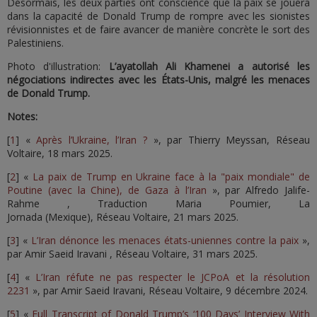
Désormais, les deux parties ont conscience que la paix se jouera
dans la capacité de Donald Trump de rompre avec les sionistes
révisionnistes et de faire avancer de manière concrète le sort des
Palestiniens.
Photo d'illustration:
L’ayatollah Ali Khamenei a autorisé les
négociations indirectes avec les États-Unis, malgré les menaces
de Donald Trump.
Notes:
[
1
] «
Après l’Ukraine, l’Iran ?
», par Thierry Meyssan, Réseau
Voltaire, 18 mars 2025.
[
2
] «
La paix de Trump en Ukraine face à la "paix mondiale" de
Poutine (avec la Chine), de Gaza à l’Iran
», par Alfredo Jalife-
Rahme , Traduction Maria Poumier, La
Jornada (Mexique), Réseau Voltaire, 21 mars 2025.
[
3
] «
L’Iran dénonce les menaces états-uniennes contre la paix
»,
par Amir Saeid Iravani , Réseau Voltaire, 31 mars 2025.
[
4
] «
L’Iran réfute ne pas respecter le JCPoA et la résolution
2231
», par Amir Saeid Iravani, Réseau Voltaire, 9 décembre 2024.
[
5
] «
Full Transcript of Donald Trump’s ‘100 Days’ Interview With