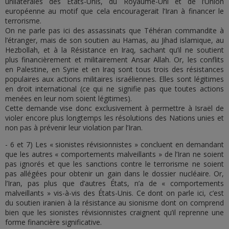
unilatérales des États-Unis, du Royaume-Uni et de l’Union
européenne au motif que cela encouragerait l’Iran à financer le
terrorisme.
On ne parle pas ici des assassinats que Téhéran commandite à
l’étranger, mais de son soutien au Hamas, au Jihad islamique, au
Hezbollah, et à la Résistance en Iraq, sachant qu’il ne soutient
plus financièrement et militairement Ansar Allah. Or, les conflits
en Palestine, en Syrie et en Iraq sont tous trois des résistances
populaires aux actions militaires israéliennes. Elles sont légitimes
en droit international (ce qui ne signifie pas que toutes actions
menées en leur nom soient légitimes).
Cette demande vise donc exclusivement à permettre à Israël de
violer encore plus longtemps les résolutions des Nations unies et
non pas à prévenir leur violation par l’Iran.
- 6 et 7) Les « sionistes révisionnistes » concluent en demandant
que les autres « comportements malveillants » de l’Iran ne soient
pas ignorés et que les sanctions contre le terrorisme ne soient
pas allégées pour obtenir un gain dans le dossier nucléaire. Or,
l’Iran, pas plus que d’autres États, n’a de « comportements
malveillants » vis-à-vis des États-Unis. Ce dont on parle ici, c’est
du soutien iranien à la résistance au sionisme dont on comprend
bien que les sionistes révisionnistes craignent qu’il reprenne une
forme financière significative.