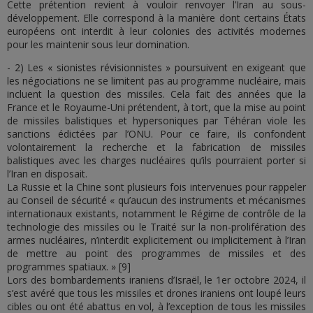
Cette prétention revient à vouloir renvoyer l’Iran au sous-
développement. Elle correspond à la manière dont certains États
européens ont interdit à leur colonies des activités modernes
pour les maintenir sous leur domination.
- 2) Les « sionistes révisionnistes » poursuivent en exigeant que
les négociations ne se limitent pas au programme nucléaire, mais
incluent la question des missiles. Cela fait des années que la
France et le Royaume-Uni prétendent, à tort, que la mise au point
de missiles balistiques et hypersoniques par Téhéran viole les
sanctions édictées par l’ONU. Pour ce faire, ils confondent
volontairement la recherche et la fabrication de missiles
balistiques avec les charges nucléaires qu’ils pourraient porter si
l’Iran en disposait.
La Russie et la Chine sont plusieurs fois intervenues pour rappeler
au Conseil de sécurité « qu’aucun des instruments et mécanismes
internationaux existants, notamment le Régime de contrôle de la
technologie des missiles ou le Traité sur la non-prolifération des
armes nucléaires, n’interdit explicitement ou implicitement à l’Iran
de mettre au point des programmes de missiles et des
programmes spatiaux. » [9]
Lors des bombardements iraniens d’Israël, le 1er octobre 2024, il
s’est avéré que tous les missiles et drones iraniens ont loupé leurs
cibles ou ont été abattus en vol, à l’exception de tous les missiles