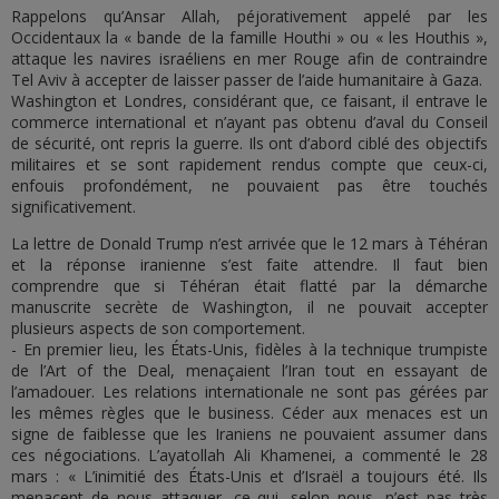
Rappelons qu’Ansar Allah, péjorativement appelé par les
Occidentaux la « bande de la famille Houthi » ou « les Houthis »,
attaque les navires israéliens en mer Rouge afin de contraindre
Tel Aviv à accepter de laisser passer de l’aide humanitaire à Gaza.
Washington et Londres, considérant que, ce faisant, il entrave le
commerce international et n’ayant pas obtenu d’aval du Conseil
de sécurité, ont repris la guerre. Ils ont d’abord ciblé des objectifs
militaires et se sont rapidement rendus compte que ceux-ci,
enfouis profondément, ne pouvaient pas être touchés
significativement.
La lettre de Donald Trump n’est arrivée que le 12 mars à Téhéran
et la réponse iranienne s’est faite attendre. Il faut bien
comprendre que si Téhéran était flatté par la démarche
manuscrite secrète de Washington, il ne pouvait accepter
plusieurs aspects de son comportement.
- En premier lieu, les États-Unis, fidèles à la technique trumpiste
de l’Art of the Deal, menaçaient l’Iran tout en essayant de
l’amadouer. Les relations internationale ne sont pas gérées par
les mêmes règles que le business. Céder aux menaces est un
signe de faiblesse que les Iraniens ne pouvaient assumer dans
ces négociations. L’ayatollah Ali Khamenei, a commenté le 28
mars : « L’inimitié des États-Unis et d’Israël a toujours été. Ils
menacent de nous attaquer, ce qui, selon nous, n’est pas très