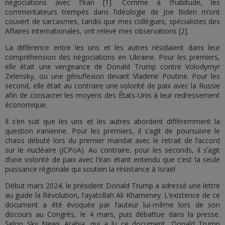
négociations avec l’Iran [1]. Comme à l’habitude, les
commentateurs trempés dans l’idéologie de Joe Biden m’ont
couvert de sarcasmes, tandis que mes collègues, spécialistes des
Affaires internationales, ont relevé mes observations [2].
La différence entre les uns et les autres résidaient dans leur
compréhension des négociations en Ukraine. Pour les premiers,
elle était une vengeance de Donald Trump contre Volodymyr
Zelensky, ou une génuflexion devant Vladimir Poutine. Pour les
second, elle était au contraire une volonté de paix avec la Russie
afin de consacrer les moyens des États-Unis à leur redressement
économique.
Il s’en suit que les uns et les autres abordent différemment la
question iranienne. Pour les premiers, il s’agit de poursuivre le
chaos débuté lors du premier mandat avec le retrait de l’accord
sur le nucléaire (JCPoA). Au contraire, pour les seconds, il s’agit
d’une volonté de paix avec l’Iran étant entendu que c’est la seule
puissance régionale qui soutien la résistance à Israël.
Début mars 2024, le président Donald Trump a adressé une lettre
au guide la Révolution, l’ayatollah Ali Khameney. L’existence de ce
document a été évoquée par l’auteur lui-même lors de son
discours au Congrès, le 4 mars, puis débattue dans la presse.
Selon Sky News Arabia, qui a lu ce document, Donald Trump