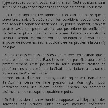
hypersoniques qui ont, tous, atteint la leur. Cette question, sans
lien avec les questions nucléaires est donc essentielle pour Israël.
- 3) Les « sionistes révisionnistes » exigent en outre que la
surveillance soit effectuée selon les conditions occidentales, et
non selon les conditions iraniennes. Or, pour le moment, l’Iran est
soumis, avec son propre accord, aux procédures de vérification
de l’AIEA les plus strictes jamais édictées. Téhéran s’y conforme
scrupuleusement et l’on ne voit pas pourquoi on devrait lui en
imposer de nouvelles, sauf à vouloir créer un problème là où il n’y
en a pas.
- 4) Les « sionistes révisionnistes » poursuivent en assurant que la
menace de la force des États-Unis ne doit pas être abandonné
prématurément. C’est pourtant la seule manière civilisée de
procéder ainsi que posée par la Charte des Nations unies (article
2 paragraphe 4) citée plus haut.
Sachant qu’Israël n’a pas les moyens d’attaquer seul l’Iran et que
Tel-Aviv ne cesse de faire pression sur Washington pour
l’entraîner dans une guerre contre Téhéran, on comprend
aisément ce que masque ce quatrième point.
- 5) Puis, les sionistes révisionniste s’opposent à l’allégement des
sanctions des Nations unies et des mesures coercitives