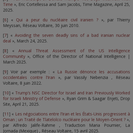
Time
», Eric Cortellessa and Sam Jacobs, Time Magazine, April 25,
2025.
[
6
] «
Qui a peur du nucléaire civil iranien ?
», par Thierry
Meyssan, Réseau Voltaire, 30 juin 2010.
[
7
] «
Avoiding the seven deadly sins of a bad iranian nuclear
deal
», March 24, 2025.
[
8
] «
Annual Threat Assessment of the US Intelligence
Community
», Office of the Director of National Intelligence |
March 2025.
[
9
] Voir par exemple : «
La Russie dénonce les accusations
occidentales contre l’Iran
», par Vassily Nebenzia , Réseau
Voltaire, 8 juin 2022.
[
10
] «
Trump’s NSC Director for Israel and Iran Previously Worked
for Israeli Ministry of Defense
», Ryan Grim & Saagar Enjeti, Drop
Site, April 21, 2025.
[
11
] «
Les négociations entre l’Iran et les États-Unis progressent à
Oman ; un Traité de Tlatelolco nucléaire pour le Moyen-Orient ?
»,
par Alfredo Jalife-Rahme , Traduction Maria Poumier, La
Jornada (Mexique) , Réseau Voltaire, 15 avril 2025.