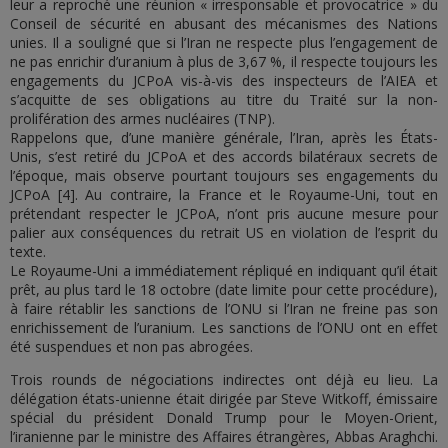
leur a reproché une réunion « irresponsable et provocatrice » du
Conseil de sécurité en abusant des mécanismes des Nations
unies. Il a souligné que si l’Iran ne respecte plus l’engagement de
ne pas enrichir d’uranium à plus de 3,67 %, il respecte toujours les
engagements du JCPoA vis-à-vis des inspecteurs de l’AIEA et
s’acquitte de ses obligations au titre du Traité sur la non-
prolifération des armes nucléaires (TNP).
Rappelons que, d’une manière générale, l’Iran, après les États-
Unis, s’est retiré du JCPoA et des accords bilatéraux secrets de
l’époque, mais observe pourtant toujours ses engagements du
JCPoA [4]. Au contraire, la France et le Royaume-Uni, tout en
prétendant respecter le JCPoA, n’ont pris aucune mesure pour
palier aux conséquences du retrait US en violation de l’esprit du
texte.
Le Royaume-Uni a immédiatement répliqué en indiquant qu’il était
prêt, au plus tard le 18 octobre (date limite pour cette procédure),
à faire rétablir les sanctions de l’ONU si l’Iran ne freine pas son
enrichissement de l’uranium. Les sanctions de l’ONU ont en effet
été suspendues et non pas abrogées.
Trois rounds de négociations indirectes ont déjà eu lieu. La
délégation états-unienne était dirigée par Steve Witkoff, émissaire
spécial du président Donald Trump pour le Moyen-Orient,
l’iranienne par le ministre des Affaires étrangères, Abbas Araghchi.