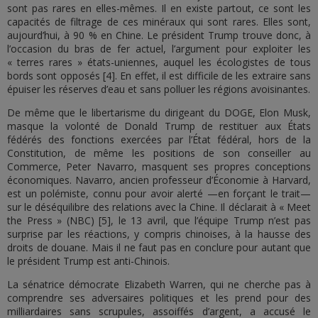
sont pas rares en elles-mêmes. Il en existe partout, ce sont les
capacités de filtrage de ces minéraux qui sont rares. Elles sont,
aujourd’hui, à 90 % en Chine. Le président Trump trouve donc, à
l’occasion du bras de fer actuel, l’argument pour exploiter les
« terres rares » états-uniennes, auquel les écologistes de tous
bords sont opposés [4]. En effet, il est difficile de les extraire sans
épuiser les réserves d’eau et sans polluer les régions avoisinantes.
De même que le libertarisme du dirigeant du DOGE, Elon Musk,
masque la volonté de Donald Trump de restituer aux États
fédérés des fonctions exercées par l’État fédéral, hors de la
Constitution, de même les positions de son conseiller au
Commerce, Peter Navarro, masquent ses propres conceptions
économiques. Navarro, ancien professeur d’Économie à Harvard,
est un polémiste, connu pour avoir alerté —en forçant le trait—
sur le déséquilibre des relations avec la Chine. Il déclarait à « Meet
the Press » (NBC) [5], le 13 avril, que l’équipe Trump n’est pas
surprise par les réactions, y compris chinoises, à la hausse des
droits de douane. Mais il ne faut pas en conclure pour autant que
le président Trump est anti-Chinois.
La sénatrice démocrate Elizabeth Warren, qui ne cherche pas à
comprendre ses adversaires politiques et les prend pour des
milliardaires sans scrupules, assoiffés d’argent, a accusé le