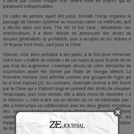
Il laisse par contre chaque État fédéré lever les impôts qui lui
paraissent indispensables.
Ce cadre de pensée ayant été posé, Donald Trump organise le
passage de l’ancien système au nouveau selon sa méthode, qu’il
a décrite dans son livre, The Art of the Deal : déstabiliser ses
interlocuteurs. Il a donc débuté en annonçant des droits de
douane généralisés et prohibitifs, puis a accepté de les réduire à
10 % pour trois mois, sauf pour la Chine.
Chacun, s’est alors précipité à ses pieds, à la fois pour remercier
notre bon « maître du monde » de ces taxes et pour le prier de ne
pas trop les augmenter. L’exemple absolu de cette démarche de
soumission ayant été donné par l’Italie de Giorgia Meloni. La
Première ministre s’est affichée comme une groupie de l’ogre qui
lui a tout imposé [3]. Au contraire, l’exemple inverse a été fourni
par la Chine qui a d’abord réagi en prenant des droits de douanes
réciproques, puis s’est ravisée. Elle a alors choisi de répondre « à
la chinoise », c’est-à-dire sur un terrain où on ne l’attendait pas :
elle a interrompu sa collaboration avec les deux géants mondiaux
des semi-conducteurs, ASML et TSMC, a considérablement
ralenti l’exportation de « terres rares » utilisées dans les
équipements hi-tech, civils et militaires, et a interdit l’importation
de Boeings.