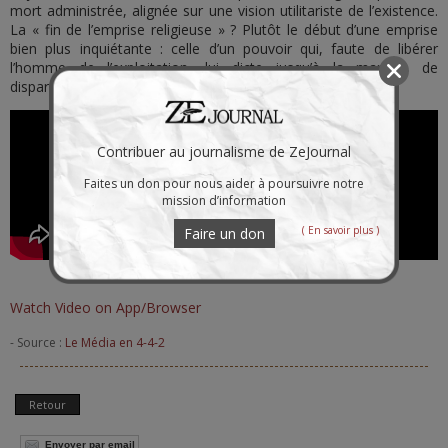
mort administrée, alignée sur une vision utilitariste de l’existence.
La « fin de l’emprise religieuse » ? Plutôt le début d’une emprise
bien plus inquiétante : celle d’un pouvoir qui, faute de libérer
l’homme de l’exploitation, lui dicte jusqu’à la manière de
disparaître.
Contribuer au journalisme de ZeJournal
Faites un don pour nous aider à poursuivre notre
mission d’information
( En savoir plus )
Faire un don
Watch Video on App/Browser
- Source :
Le Média en 4-4-2
Retour
Envoyer par email