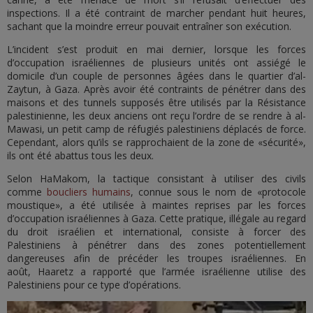
inspections. Il a été contraint de marcher pendant huit heures,
sachant que la moindre erreur pouvait entraîner son exécution.
L’incident s’est produit en mai dernier, lorsque les forces
d’occupation israéliennes de plusieurs unités ont assiégé le
domicile d’un couple de personnes âgées dans le quartier d’al-
Zaytun, à Gaza. Après avoir été contraints de pénétrer dans des
maisons et des tunnels supposés être utilisés par la Résistance
palestinienne, les deux anciens ont reçu l’ordre de se rendre à al-
Mawasi, un petit camp de réfugiés palestiniens déplacés de force.
Cependant, alors qu’ils se rapprochaient de la zone de «sécurité»,
ils ont été abattus tous les deux.
Selon HaMakom, la tactique consistant à utiliser des civils
comme
boucliers humains
, connue sous le nom de «protocole
moustique», a été utilisée à maintes reprises par les forces
d’occupation israéliennes à Gaza. Cette pratique, illégale au regard
du droit israélien et international, consiste à forcer des
Palestiniens à pénétrer dans des zones potentiellement
dangereuses afin de précéder les troupes israéliennes. En
août, Haaretz a rapporté que l’armée israélienne utilise des
Palestiniens pour ce type d’opérations.