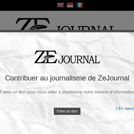
ique
Culture
Religion
Sport
France / Europe
Monde
Science et Sa
R
 la Grande-bretagne et l'Ukraine : vers la
Contribuer au journalisme de ZeJournal
 globale »
Faites un don pour nous aider à poursuivre notre mission d’informatio
Souscrire à la newsletter
V
:
Walt
|
Dimanche, 19 Janv. 2025 - 02h29
( En savoi
Faire un don
Après avoir signé la première un Accord de
coopération en matière de sécurité, autrement dit un
D
accord militaire, en janvier 2024, suivie en cela
notamment par la France et l'Allemagne, la Grande-