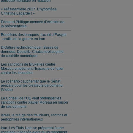
politique mondiale en mutation
« Présidentielle 2027. L’hypothèse
Christine Lagarde ! »
Édouard Philippe menacé d’éviction de
la présidentielle
Bénéfices des banques, rachat d’Easyjet
: profits de la guerre en Iran
Dictature technotronique : Bases de
données, Doctolib, Chatcontrol et grille
de contrôle numérique
Les sanctions de Bruxelles contre
Moscou empêchent l'Espagne de lutter
contre les incendies
Le scénario cauchemar que le Sénat
prépare pour les créateurs de contenu
(Vidéo)
Le Conseil de l’UE veut prolonger les
sanctions contre Xavier Moreau en raison
de ses opinions
Israël, le refuge des fraudeurs, escrocs et
pédophiles internationaux
Iran. Les États-Unis se préparent à une
escalade insensée alors qu’ils manquent