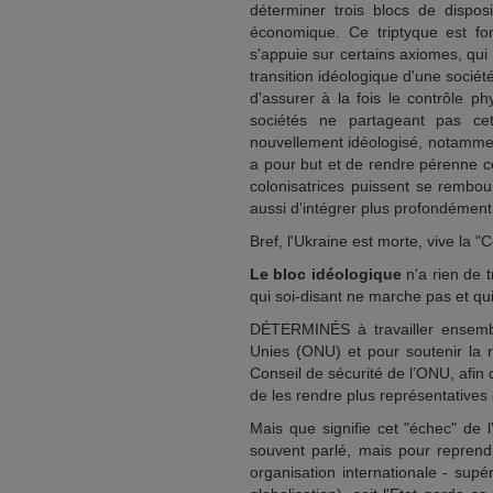
déterminer trois blocs de disposi
économique. Ce triptyque est fo
s'appuie sur certains axiomes, qui 
transition idéologique d'une sociét
d'assurer à la fois le contrôle p
sociétés ne partageant pas cett
nouvellement idéologisé, notammen
a pour but et de rendre pérenne ce
colonisatrices puissent se rembou
aussi d'intégrer plus profondément 
Bref, l'Ukraine est morte, vive la 
Le bloc idéologique
n'a rien de 
qui soi-disant ne marche pas et qui
DÉTERMINÉS à travailler ensembl
Unies (ONU) et pour soutenir la r
Conseil de sécurité de l’ONU, afin
de les rendre plus représentatives
Mais que signifie cet "échec" de 
souvent parlé, mais pour reprend
organisation internationale - supér