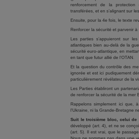
renforcement de la protection d
transférées, et en s’alignant sur l
Ensuite, pour la 4e fois, le texte rev
Renforcer la sécurité et parvenir 
Les parties s’appuieront sur les
atlantiques bien au-delà de la gue
sécurité euro-atlantique, en mettant
en tant que futur allié de l’OTAN.
Et la question du contrôle des m
ignorée et est ici pudiquement dé
particulièrement révélateur de la v
Les Parties établiront un partena
de renforcer la sécurité de la mer 
Rappelons simplement ici que, à 
l'Ukraine, ni la Grande-Bretagne ne
Suit le troisième bloc, celui d
développé (art. 4), et ne se conç
(art. 5). Il est vrai, que le passag
Nous ne sommes pas dans une véri