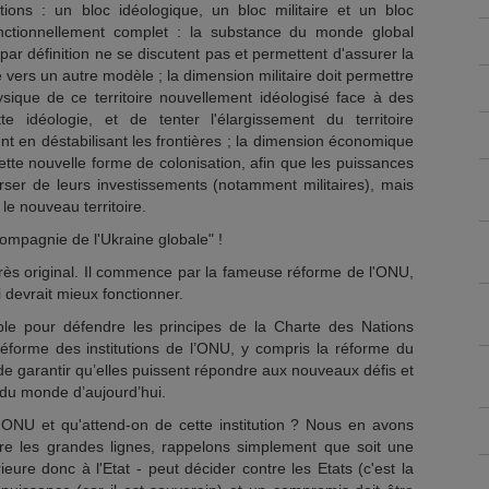
tions : un bloc idéologique, un bloc militaire et un bloc
nctionnellement complet : la substance du monde global
par définition ne se discutent pas et permettent d'assurer la
é vers un autre modèle ; la dimension militaire doit permettre
hysique de ce territoire nouvellement idéologisé face à des
e idéologie, et de tenter l'élargissement du territoire
t en déstabilisant les frontières ; la dimension économique
tte nouvelle forme de colonisation, afin que les puissances
rser de leurs investissements (notamment militaires), mais
le nouveau territoire.
"Compagnie de l'Ukraine globale" !
très original. Il commence par la fameuse réforme de l'ONU,
 devrait mieux fonctionner.
e pour défendre les principes de la Charte des Nations
éforme des institutions de l’ONU, y compris la réforme du
 de garantir qu’elles puissent répondre aux nouveaux défis et
 du monde d’aujourd’hui.
l'ONU et qu'attend-on de cette institution ? Nous en avons
re les grandes lignes, rappelons simplement que soit une
ieure donc à l'Etat - peut décider contre les Etats (c'est la