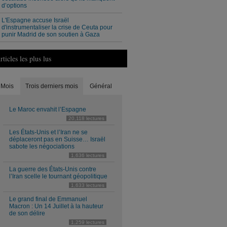
d’options
L'Espagne accuse Israël
d'instrumentaliser la crise de Ceuta pour
punir Madrid de son soutien à Gaza
rticles les plus lus
Mois
Trois derniers mois
Général
Le Maroc envahit l’Espagne
20,118 lectures
Les États-Unis et l’Iran ne se
déplaceront pas en Suisse… Israël
sabote les négociations
1,636 lectures
La guerre des États-Unis contre
l’Iran scelle le tournant géopolitique
1,633 lectures
Le grand final de Emmanuel
Macron : Un 14 Juillet à la hauteur
de son délire
1,259 lectures