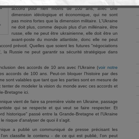
Bretagne passe au stade supérieur et conclu un
accord pour rien moins de 100 ans, avec une
dimension idéologique et économique, qui ne sont
pas moins fortes que la dimension militaire. L'Ukraine
ne doit plus, comme depuis plus d'un millénaire, être
russe, elle ne peut être ukrainienne, elle doit être un
avant-poste du monde atlantiste, donc elle ne peut
accord prévoit. Quelles que soient les futures "négociations
, la Russie ne peut garantir sa sécurité stratégique dans
onclusion des accords de 10 ans avec l'Ukraine (
voir notre
des accords de 100 ans. Peut-on bloquer l'histoire par des
s ne sont valables que tant que les parties sont en mesure de
ut tenter de modeler la vision du monde avec ces accords et
de-Bretagne ici.
nique vient de faire sa première visite en Ukraine, passage
antiste qui se respecte et qui veut se faire respecter. Et
cord historique" passé entre la Grande-Bretagne et l'Ukraine
le risque d'analyser de quoi il s'agit.
ique a publié un communiqué de presse précisant les
l'on classifie le contenu - de ce qui est publié, l'on peut