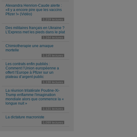
Alexandra Henrion-Caude alerte :
«Il y a encore pire que les vaccins
Pfizer !» (Vidéo)
1,219 lectures
Des militaires français en Ukraine ?
L’Express met les pieds dans le plat
1,164 lectures
Chimiotherapie une arnaque
mortelle
1,145 lectures
Les contrats enfin publiés :
Comment l’Union européenne a
offert l’Europe à Pfizer sur un
plateau d’argent public
1,136 lectures
La réunion trilatérale Poutine-Xi-
Trump enflamme l'imagination
mondiale alors que commence la «
longue nuit »
1,121 lectures
La dictature macroniste
1,099 lectures