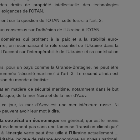
es droits de propriété intellectuelle des technologies
es exigences de l’OTAN.
ient sur la question de l'OTAN, cette fois-ci à l'art. 2.
à un consensus sur l’adhésion de l’Ukraine à l’OTAN
 domaines qui profitent à la paix et à la stabilité euro-
rre, en reconnaissant le rôle essentiel de l’Ukraine dans la
 l’accent sur l’interopérabilité de l’Ukraine et sa contribution
ers, pour un pays comme la Grande-Bretagne, ne peut être
nommée "sécurité maritime" à l'art. 3. Le second alinéa est
ision du monde atlantiste:
riat en matière de sécurité maritime, notamment dans le but
Baltique, de la mer Noire et de la mer d’Azov.
ce jour, la mer d'Azov est une mer intérieure russe. Ni
 peuvent avoir leur mot à dire.
e la coopération économique
en général, qui est le moins
oit évidemment pas sans une fameuse "transition climatique"
e à l'énergie verte peut être utile à l'Ukraine actuellement ...
table logique de relance économique au niveau national,