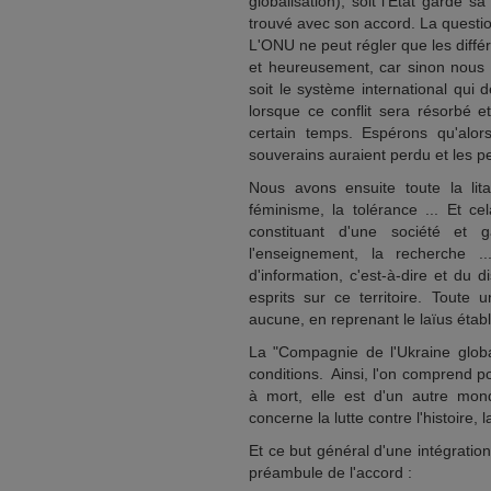
globalisation), soit l'Etat garde 
trouvé avec son accord. La question
L'ONU ne peut régler que les différ
et heureusement, car sinon nous 
soit le système international qui
lorsque ce conflit sera résorbé et
certain temps. Espérons qu'alor
souverains auraient perdu et les p
Nous avons ensuite toute la litan
féminisme, la tolérance ... Et c
constituant d'une société et g
l'enseignement, la recherche ..
d'information, c'est-à-dire et du d
esprits sur ce territoire. Toute u
aucune, en reprenant le laïus établ
La "Compagnie de l'Ukraine globa
conditions. Ainsi, l'on comprend p
à mort, elle est d'un autre mon
concerne la lutte contre l'histoire, l
Et ce but général d'une intégratio
préambule de l'accord :