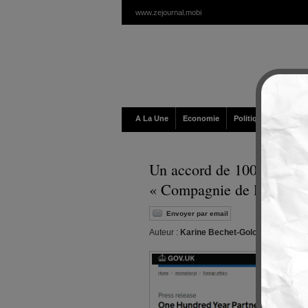
www.zejournal.mobi
A La Une
Economie
Politique / Géopolit
Un accord de 100 ans entre
« Compagnie de l'Ukraine
Envoyer par email
Auteur :
Karine Bechet-Golovko
|
Editeur 