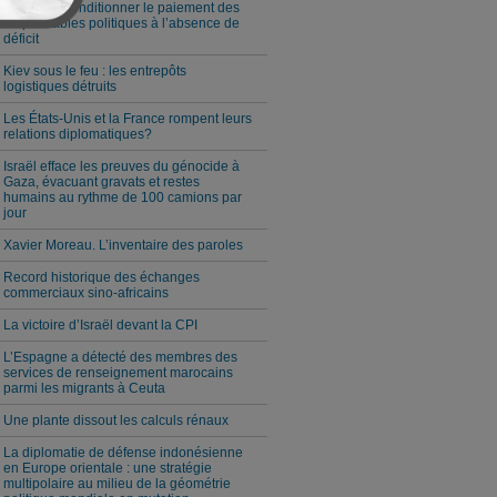
Milei veut conditionner le paiement des
responsables politiques à l’absence de
déficit
Kiev sous le feu : les entrepôts
logistiques détruits
Les États-Unis et la France rompent leurs
relations diplomatiques?
Israël efface les preuves du génocide à
Gaza, évacuant gravats et restes
humains au rythme de 100 camions par
jour
Xavier Moreau. L’inventaire des paroles
Record historique des échanges
commerciaux sino-africains
La victoire d’Israël devant la CPI
L’Espagne a détecté des membres des
services de renseignement marocains
parmi les migrants à Ceuta
Une plante dissout les calculs rénaux
La diplomatie de défense indonésienne
en Europe orientale : une stratégie
multipolaire au milieu de la géométrie