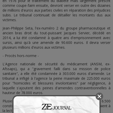
en 1976 pour le traitement du diabète mais largement prescrit
comme coupe-faim ensuite, devront verser en outre des dizaines
de millions d'euros aux parties civiles en réparation des préjudices
subis. Le tribunal continuait de détailler les montants dus aux
victimes.
Jean-Philippe Seta, l'ex-numéro 2 du groupe pharmaceutique et
ancien bras droit du tout-puissant Jacques Servier, décédé en
2014, a lui été condamné à quatre ans d'emprisonnement avec
sursis, ainsi qu'à une amende de 90.600 euros. Il devra verser
plusieurs millions d'euros aux victimes.
- Procès hors-norme -
L'Agence nationale de sécurité du médicament (ANSM, ex-
Afssaps), qui a "gravement failli dans sa mission de police
sanitaire", a elle été condamnée à 303.000 euros d'amende. Le
tribunal a infligé à l'agence la peine maximale de 225.000 euros
pour "homicides et blessures involontaires" par négligence, à
laquelle s'ajoutent des peines d'amendes contraventionnelles à
hauteur de 78.000 euros.
Plusieurs dizaines de parties civiles - sur les plus de 6.500
constituées à l'occasion de ce procès "hors norme" - assistaient à
la lecture du jugement, qu'elles ont souhaité "exemplaire".