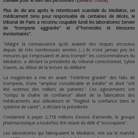
travaille pour le bien des personnes ! (
Silvano Trotta)
Plus de dix ans après le retentissant scandale du Mediator, un
médicament tenu pour responsable de centaines de décès, le
tribunal de Paris a reconnu coupable lundi les laboratoires Servier
de "tromperie aggravée" et d'"homicides et blessures
involontaires".
"Malgré la connaissance qu'ils avaient des risques encourus
depuis de très nombreuses années (...) ils n'ont jamais pris les
mesures qui s'imposaient et ainsi trompé" les consommateurs du
Mediator, a déclaré la présidente du tribunal correctionnel, Sylvie
Daunis, au début de la lecture du délibéré.
La magistrate a mis en avant "l'extrême gravité" des faits de
tromperie, d'une "ampleur considérable et inédite" et dont "ont
été victimes des milliers de patients". Ces agissements ont
"rompu la chaîne de confiance" allant de la fabrication des
médicaments aux utilisateurs et "fragilisé la confiance dans le
système de santé", a déclaré la présidente.
Condamné à payer 2,718 millions d'euros d'amende, le groupe
pharmaceutique a toutefois été relaxé du délit d'"escroquerie".
Les laboratoires qui fabriquaient le Mediator, mis sur le marché