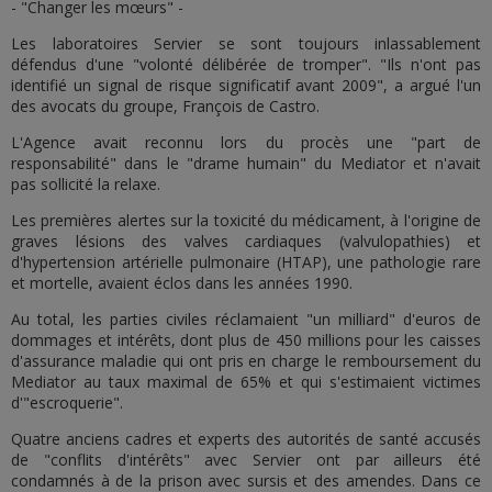
- "Changer les mœurs" -
Les laboratoires Servier se sont toujours inlassablement
défendus d'une "volonté délibérée de tromper". "Ils n'ont pas
identifié un signal de risque significatif avant 2009", a argué l'un
des avocats du groupe, François de Castro.
L'Agence avait reconnu lors du procès une "part de
responsabilité" dans le "drame humain" du Mediator et n'avait
pas sollicité la relaxe.
Les premières alertes sur la toxicité du médicament, à l'origine de
graves lésions des valves cardiaques (valvulopathies) et
d'hypertension artérielle pulmonaire (HTAP), une pathologie rare
et mortelle, avaient éclos dans les années 1990.
Au total, les parties civiles réclamaient "un milliard" d'euros de
dommages et intérêts, dont plus de 450 millions pour les caisses
d'assurance maladie qui ont pris en charge le remboursement du
Mediator au taux maximal de 65% et qui s'estimaient victimes
d'"escroquerie".
Quatre anciens cadres et experts des autorités de santé accusés
de "conflits d'intérêts" avec Servier ont par ailleurs été
condamnés à de la prison avec sursis et des amendes. Dans ce