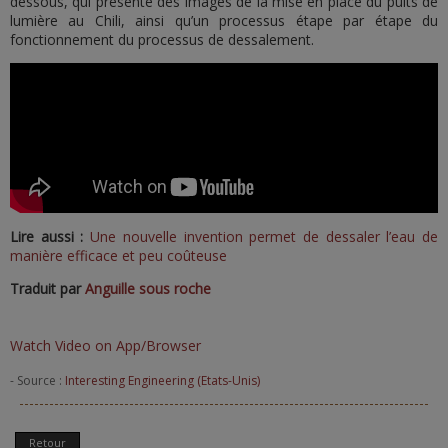
dessous, qui présente des images de la mise en place du puits de
lumière au Chili, ainsi qu’un processus étape par étape du
fonctionnement du processus de dessalement.
Lire aussi :
Une nouvelle invention permet de dessaler l’eau de
manière efficace et peu coûteuse
Traduit par
Anguille sous roche
Watch Video on App/Browser
- Source :
Interesting Engineering (Etats-Unis)
Retour