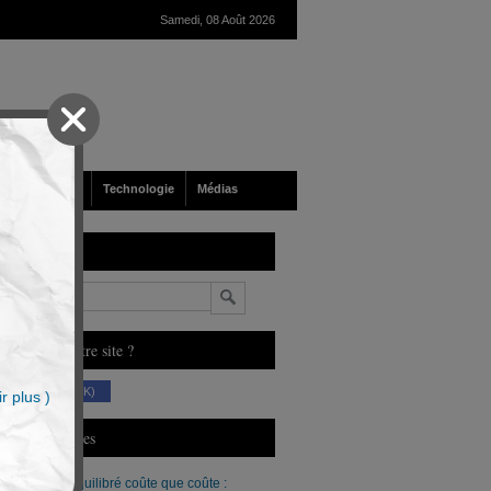
Samedi, 08 Août 2026
nté
Société
Technologie
Médias
echerche
n
ous aimez notre site ?
(230 K)
r plus )
erniers Articles
Un budget équilibré coûte que coûte :