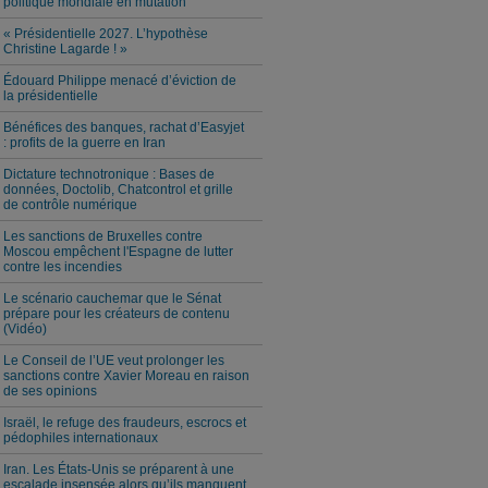
politique mondiale en mutation
« Présidentielle 2027. L’hypothèse
Christine Lagarde ! »
Édouard Philippe menacé d’éviction de
la présidentielle
Bénéfices des banques, rachat d’Easyjet
: profits de la guerre en Iran
Dictature technotronique : Bases de
données, Doctolib, Chatcontrol et grille
de contrôle numérique
Les sanctions de Bruxelles contre
Moscou empêchent l'Espagne de lutter
contre les incendies
Le scénario cauchemar que le Sénat
prépare pour les créateurs de contenu
(Vidéo)
Le Conseil de l’UE veut prolonger les
sanctions contre Xavier Moreau en raison
de ses opinions
Israël, le refuge des fraudeurs, escrocs et
pédophiles internationaux
Iran. Les États-Unis se préparent à une
escalade insensée alors qu’ils manquent