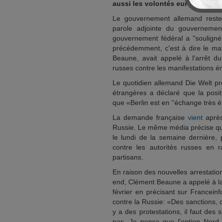
aussi les volontés européennes 
Le gouvernement allemand reste 
parole adjointe du gouvernement
gouvernement fédéral a "souligné
précédemment, c'est à dire le mat
Beaune, avait appelé à l'arrêt d
russes contre les manifestations é
Le quotidien allemand Die Welt pré
étrangères a déclaré que la posi
que «Berlin est en ''échange très é
La demande française
vient
après 
Russie. Le même média précise que 
le lundi de la semaine dernière,
contre les autorités russes en
partisans.
En raison des nouvelles arrestati
end, Clément Beaune a appelé à la
février en précisant sur Francein
contre la Russie: «Des sanctions, on
y a des protestations, il faut des sa
pas. Je pense que l'option Nord 