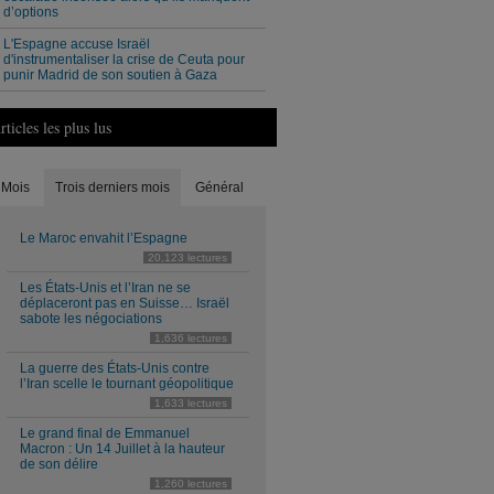
d’options
L'Espagne accuse Israël
d'instrumentaliser la crise de Ceuta pour
punir Madrid de son soutien à Gaza
rticles les plus lus
Mois
Trois derniers mois
Général
Le Maroc envahit l’Espagne
20,123 lectures
Les États-Unis et l’Iran ne se
déplaceront pas en Suisse… Israël
sabote les négociations
1,636 lectures
La guerre des États-Unis contre
l’Iran scelle le tournant géopolitique
1,633 lectures
Le grand final de Emmanuel
Macron : Un 14 Juillet à la hauteur
de son délire
1,260 lectures