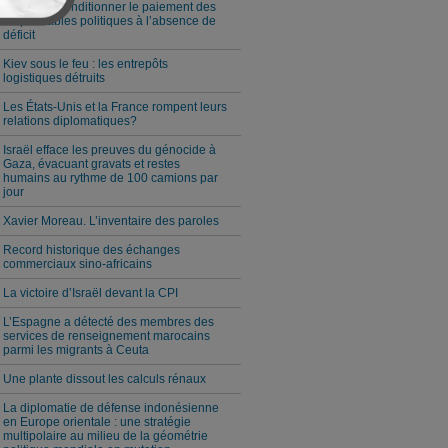
Milei veut conditionner le paiement des
responsables politiques à l’absence de
déficit
Kiev sous le feu : les entrepôts
logistiques détruits
Les États-Unis et la France rompent leurs
relations diplomatiques?
Israël efface les preuves du génocide à
Gaza, évacuant gravats et restes
humains au rythme de 100 camions par
jour
Xavier Moreau. L’inventaire des paroles
Record historique des échanges
commerciaux sino-africains
La victoire d’Israël devant la CPI
L’Espagne a détecté des membres des
services de renseignement marocains
parmi les migrants à Ceuta
Une plante dissout les calculs rénaux
La diplomatie de défense indonésienne
en Europe orientale : une stratégie
multipolaire au milieu de la géométrie