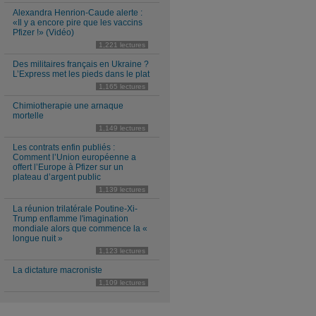
Alexandra Henrion-Caude alerte :
«Il y a encore pire que les vaccins
Pfizer !» (Vidéo)
1,221 lectures
Des militaires français en Ukraine ?
L’Express met les pieds dans le plat
1,165 lectures
Chimiotherapie une arnaque
mortelle
1,149 lectures
Les contrats enfin publiés :
Comment l’Union européenne a
offert l’Europe à Pfizer sur un
plateau d’argent public
1,139 lectures
La réunion trilatérale Poutine-Xi-
Trump enflamme l'imagination
mondiale alors que commence la «
longue nuit »
1,123 lectures
La dictature macroniste
1,109 lectures