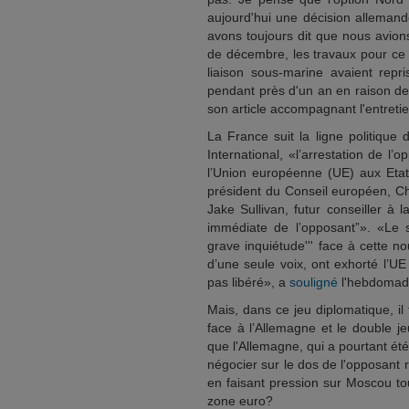
aujourd'hui une décision alleman
avons toujours dit que nous avion
de décembre, les travaux pour ce p
liaison sous-marine avaient rep
pendant près d'un an en raison d
son article accompagnant l'entretie
La France suit la ligne politique
International, «l’arrestation de l
l’Union européenne (UE) aux Etat
président du Conseil européen, Ch
Jake Sullivan, futur conseiller à 
immédiate de l’opposant”». «Le s
grave inquiétude''' face à cette nou
d’une seule voix, ont exhorté l’UE 
pas libéré», a
souligné
l'hebdomada
Mais, dans ce jeu diplomatique, il 
face à l’Allemagne et le double je
que l'Allemagne, qui a pourtant été 
négocier sur le dos de l'opposant r
en faisant pression sur Moscou to
zone euro?