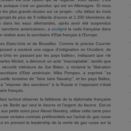
de puisque c'est un gazoduc qui est en Allemagne. Et nous
s les plus grands doutes sur ce projet». «Au début du mois
rojet de plus de 9 milliards d'euros et 1 200 kilomètres de
ris dans les eaux allemandes, après avoir été suspendus
e sanctions américaines», a
souligné
la radio française dans
n réalisé avec le secrétaire d'Etat français à l'Europe.
 des Etats-Unis et de Bruxelles. Comme le précise Courrier
’opposant a soulevé une vague d’indignation en Occident, de
s-Unis en passant par les pays baltes», indiquant que «le
arles Michel, a dénoncé un acte “inacceptable”, tandis que
la sécurité intérieure de Joe Biden, a réclamé la “libération
ecrétaire d’Etat américain, Mike Pompeo, a exprimé ''sa
velle tentative de ''faire taire Navalny'', et les pays Baltes,
à ''imposer des sanctions'' à la Russie si l’opposant n’était
ire français.
faut surtout observer la faiblesse de la diplomatie française
u de Berlin qui veut le beurre et l'argent du beurre. Est-ce
aux petits soins pour Alexeï Navalny, utilise cette carte pour
usse certains contrats préférentiels sur l'achat du gaz russe
ut en prenant le leadership de la vente de gaz russe sur la