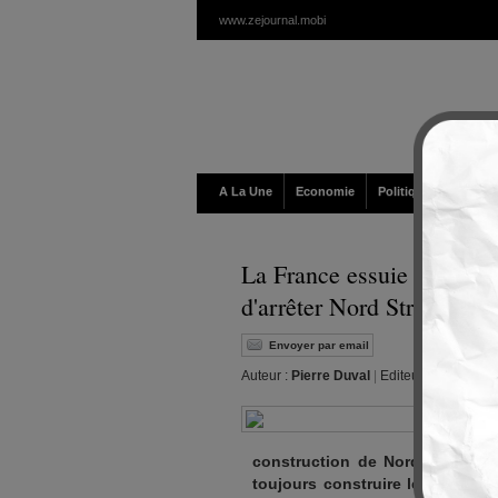
www.zejournal.mobi
A La Une
Economie
Politique / Géopolit
La France essuie un «nei
d'arrêter Nord Stream 2
Envoyer par email
Auteur :
Pierre Duval
|
Editeur :
Walt
|
Merc
construction de Nord Stream 2, 
toujours construire le projet e