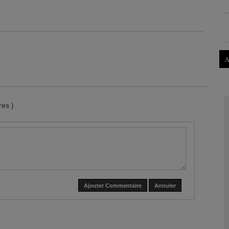
A
es )
Ajouter Commentaire
Annuler