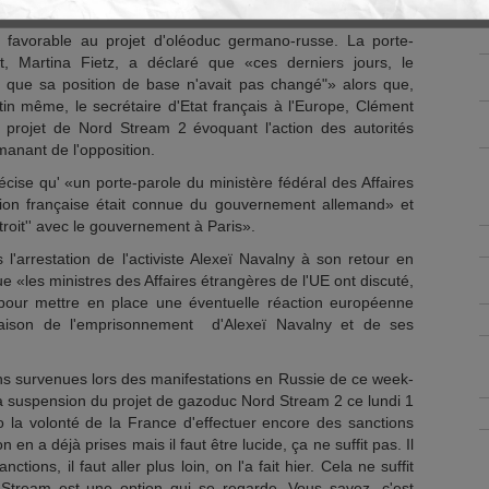
sur ce dossier.
favorable au projet d'oléoduc germano-russe. La porte-
, Martina Fietz, a déclaré que «ces derniers jours, le
 que sa position de base n'avait pas changé"» alors que,
in même, le secrétaire d'Etat français à l'Europe, Clément
u projet de Nord Stream 2 évoquant l'action des autorités
manant de l'opposition.
cise qu' «un porte-parole du ministère fédéral des Affaires
tion française était connue du gouvernement allemand» et
troit'' avec le gouvernement à Paris».
l'arrestation de l'activiste Alexeï Navalny à son retour en
«les ministres des Affaires étrangères de l'UE ont discuté,
 pour mettre en place une éventuelle réaction européenne
 raison de l'emprisonnement d'Alexeï Navalny et de ses
ons survenues lors des manifestations en Russie de ce week-
 suspension du projet de gazoduc Nord Stream 2 ce lundi 1
fo la volonté de la France d'effectuer encore des sanctions
 en a déjà prises mais il faut être lucide, ça ne suffit pas. Il
nctions, il faut aller plus loin, on l'a fait hier. Cela ne suffit
Stream est une option qui se regarde. Vous savez, c'est