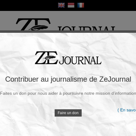
ique
Culture
Religion
Sport
France / Europe
Monde
Science et Sa
R
n» immédiat de Berlin sur sa demande
Contribuer au journalisme de ZeJournal
Faites un don pour nous aider à poursuivre notre mission d’informatio
Souscrire à la newsletter
V
redi, 03 Févr. 2021 - 03h12
( En savoi
Faire un don
La France a essuyé un refus immédiat de Berlin
concernant sa demande de stopper la
D
à peine celle-ci effectuée. En effet, l'Allemagne veut
t balaie d'un revers de main la demande française mais