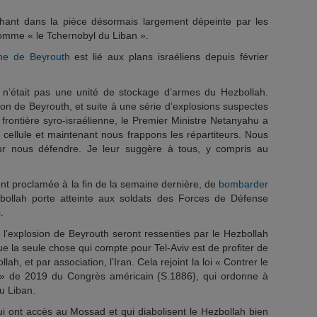
?
éphant dans la pièce désormais largement dépeinte par les
omme « le Tchernobyl du Liban ».
he de Beyrouth
est lié aux plans israéliens depuis février
n’était pas une unité de stockage d’armes du Hezbollah.
ion de Beyrouth, et suite à une série d’explosions suspectes
a frontière syro-israélienne, le Premier Ministre Netanyahu a
cellule et maintenant nous frappons les répartiteurs. Nous
ur nous défendre. Je leur suggère à tous, y compris au
ment proclamée à la fin de la semaine dernière, de
bombarder
bollah porte atteinte aux soldats des Forces de Défense
.
’explosion de Beyrouth seront ressenties par le Hezbollah
 la seule chose qui compte pour Tel-Aviv est de profiter de
lah, et par association, l’Iran. Cela rejoint la loi « Contrer le
 » de 2019 du Congrès américain {S.1886}, qui ordonne à
u Liban.
 ont accès au Mossad et qui diabolisent le Hezbollah bien