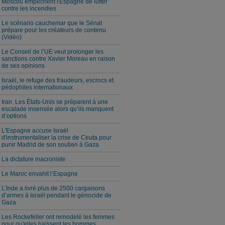
Moscou empêchent l'Espagne de lutter
contre les incendies
Le scénario cauchemar que le Sénat
prépare pour les créateurs de contenu
(Vidéo)
Le Conseil de l’UE veut prolonger les
sanctions contre Xavier Moreau en raison
de ses opinions
Israël, le refuge des fraudeurs, escrocs et
pédophiles internationaux
Iran. Les États-Unis se préparent à une
escalade insensée alors qu’ils manquent
d’options
L'Espagne accuse Israël
d'instrumentaliser la crise de Ceuta pour
punir Madrid de son soutien à Gaza
La dictature macroniste
Le Maroc envahit l’Espagne
L’Inde a livré plus de 2500 cargaisons
d’armes à Israël pendant le génocide de
Gaza
Les Rockefeller ont remodelé les femmes
pour qu'elles haïssent les hommes