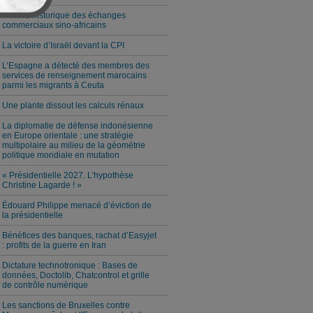
Record historique des échanges
commerciaux sino-africains
La victoire d’Israël devant la CPI
L’Espagne a détecté des membres des
services de renseignement marocains
parmi les migrants à Ceuta
Une plante dissout les calculs rénaux
La diplomatie de défense indonésienne
en Europe orientale : une stratégie
multipolaire au milieu de la géométrie
politique mondiale en mutation
« Présidentielle 2027. L’hypothèse
Christine Lagarde ! »
Édouard Philippe menacé d’éviction de
la présidentielle
Bénéfices des banques, rachat d’Easyjet
: profits de la guerre en Iran
Dictature technotronique : Bases de
données, Doctolib, Chatcontrol et grille
de contrôle numérique
Les sanctions de Bruxelles contre