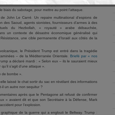
lus, nous constatons que la négligence et la corruption ont
le biais du sabotage, pour mettre au point l’attaque.
e de John Le Carré. Un repaire multinational d’espions de
on des Saoud, agents sionistes, fournisseurs d’armes à des
ectuels du Hezbollah, « royauté » arabe débauchée,
 dans un contexte de désastre économique généralisé qui
Résistance, une cible permanente d’Israël aux côtés de la
volcanique, le Président Trump est entré dans la tragédie
ntaminées – de la Méditerranée Orientale.
Briefé par « nos
Trump a déclaré mardi : « Selon eux – ils le sauraient mieux
qu’il s’agit d’une attaque ».
te de bombe ».
lle laissé le chat sortir du sac en révélant des informations
t-il un autre non sequitur ?
mmentaires après que le Pentagone ait refusé de confirmer
ux » avaient dit et que son Secrétaire à la Défense, Mark
’accident pour l’explosion.
n graphique de la guerre qui a englouti le Beltway. Trump :