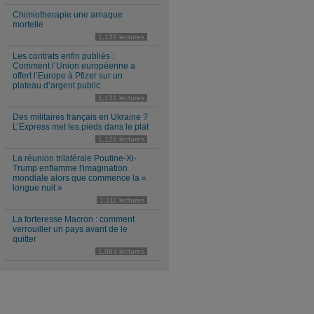
Chimiotherapie une arnaque
mortelle
1,139 lectures
Les contrats enfin publiés :
Comment l’Union européenne a
offert l’Europe à Pfizer sur un
plateau d’argent public
1,131 lectures
Des militaires français en Ukraine ?
L’Express met les pieds dans le plat
1,128 lectures
La réunion trilatérale Poutine-Xi-
Trump enflamme l'imagination
mondiale alors que commence la «
longue nuit »
1,111 lectures
La forteresse Macron : comment
verrouiller un pays avant de le
quitter
1,083 lectures