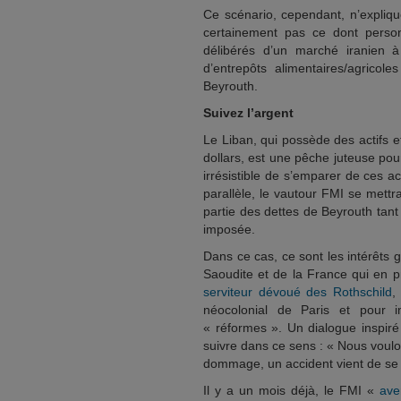
Ce scénario, cependant, n’explique 
certainement pas ce dont perso
délibérés d’un marché iranien 
d’entrepôts alimentaires/agricol
Beyrouth.
Suivez l’argent
Le Liban, qui possède des actifs e
dollars, est une pêche juteuse pou
irrésistible de s’emparer de ces a
parallèle, le vautour FMI se mettra
partie des dettes de Beyrouth tant 
imposée.
Dans ce cas, ce sont les intérêts 
Saoudite et de la France qui en p
serviteur dévoué des Rothschild
,
néocolonial de Paris et pour 
« réformes ». Un dialogue inspiré
suivre dans ce sens : « Nous voulon
dommage, un accident vient de se 
Il y a un mois déjà, le FMI «
aver