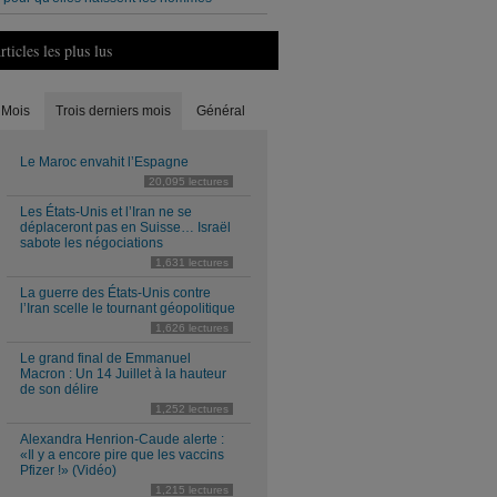
rticles les plus lus
Mois
Trois derniers mois
Général
Le Maroc envahit l’Espagne
20,095 lectures
Les États-Unis et l’Iran ne se
déplaceront pas en Suisse… Israël
sabote les négociations
1,631 lectures
La guerre des États-Unis contre
l’Iran scelle le tournant géopolitique
1,626 lectures
Le grand final de Emmanuel
Macron : Un 14 Juillet à la hauteur
de son délire
1,252 lectures
Alexandra Henrion-Caude alerte :
«Il y a encore pire que les vaccins
Pfizer !» (Vidéo)
1,215 lectures