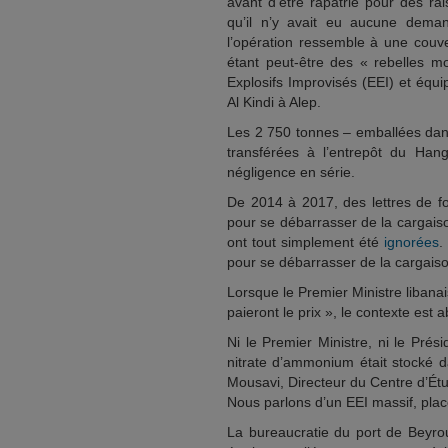
avant d’être rapatrié pour des r
qu’il n’y avait eu aucune deman
l’opération ressemble à une couve
étant peut-être des « rebelles mo
Explosifs Improvisés (EEI) et équi
Al Kindi à Alep.
Les 2 750 tonnes – emballées dans
transférées à l’entrepôt du Hang
négligence en série.
De 2014 à 2017, des lettres de f
pour se débarrasser de la cargais
ont tout simplement été
ignorées
.
pour se débarrasser de la cargaison
Lorsque le Premier Ministre liban
paieront le prix », le contexte est 
Ni le Premier Ministre, ni le Prés
nitrate d’ammonium était stocké d
Mousavi, Directeur du Centre d’Étu
Nous parlons d’un EEI massif, placé 
La bureaucratie du port de Beyrou