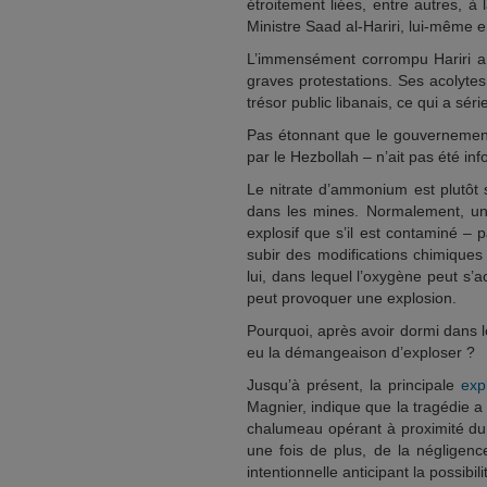
étroitement liées, entre autres, à 
Ministre Saad al-Hariri, lui-même
L’immensément corrompu Hariri a 
graves protestations. Ses acolytes
trésor public libanais, ce qui a sé
Pas étonnant que le gouvernement
par le Hezbollah – n’ait pas été i
Le nitrate d’ammonium est plutôt st
dans les mines. Normalement, un 
explosif que s’il est contaminé – 
subir des modifications chimique
lui, dans lequel l’oxygène peut s
peut provoquer une explosion.
Pourquoi, après avoir dormi dans 
eu la démangeaison d’exploser ?
Jusqu’à présent, la principale
exp
Magnier, indique que la tragédie 
chalumeau opérant à proximité du
une fois de plus, de la négligenc
intentionnelle anticipant la possibil