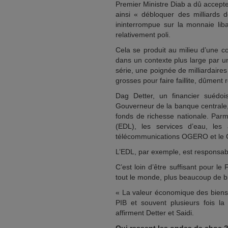
Premier Ministre Diab a dû accepte
ainsi « débloquer des milliards 
ininterrompue sur la monnaie liba
relativement poli.
Cela se produit au milieu d’une co
dans un contexte plus large par u
série, une poignée de milliardair
grosses pour faire faillite, dûment
Dag Detter, un financier suédois
Gouverneur de la banque centrale
fonds de richesse nationale. Parmi 
(EDL), les services d’eau, les
télécommunications OGERO et le C
L’EDL, par exemple, est responsab
C’est loin d’être suffisant pour l
tout le monde, plus beaucoup de b
« La valeur économique des biens 
PIB et souvent plusieurs fois la 
affirment Detter et Saidi.