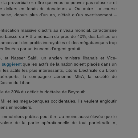
r la proverbiale « offre que vous ne pouvez pas refuser » et
de dollars en fonds de donateurs ». Ou autre. La course
naise, depuis plus d’un an, n’était qu’un avertissement –
nfiscation massive d’actifs au niveau mondial, caractérisée
ne baisse du PIB américain de près de 40%, des faillites en
es amassant des profits incroyables et des mégabanques trop
 renflouées par un tsunami d’argent gratuit.
, et Nasser Saidi, un ancien ministre libanais et Vice-
,
suggèrent
que les actifs de la nation soient placés dans un
les actifs les plus intéressants, citons Électricité du Liban
 aéroports, la compagnie aérienne MEA, la société de
asino du Liban.
le de 30% du déficit budgétaire de Beyrouth.
e FMI et les méga-banques occidentales. Ils veulent engloutir
iens immobiliers.
immobiliers publics peut être au moins aussi élevée que le
valeur de la partie opérationnelle de tout portefeuille »,