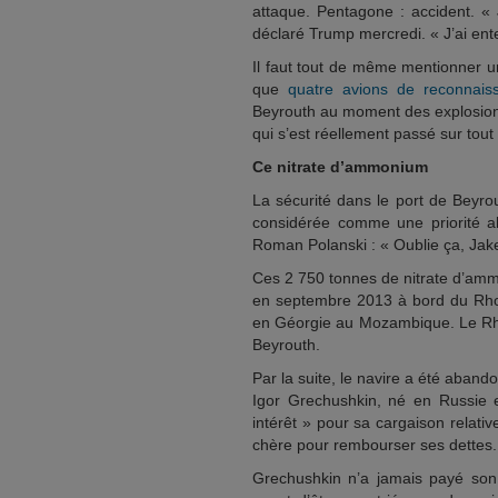
attaque. Pentagone : accident. « 
déclaré Trump mercredi. « J’ai ent
Il faut tout de même mentionner u
que
quatre avions de reconnais
Beyrouth au moment des explosions
qui s’est réellement passé sur tout 
Ce nitrate d’ammonium
La sécurité dans le port de Beyro
considérée comme une priorité a
Roman Polanski : « Oublie ça, Jake
Ces 2 750 tonnes de nitrate d’am
en septembre 2013 à bord du Rhos
en Géorgie au Mozambique. Le Rhosu
Beyrouth.
Par la suite, le navire a été aband
Igor Grechushkin, né en Russie e
intérêt » pour sa cargaison relat
chère pour rembourser ses dettes.
Grechushkin n’a jamais payé son