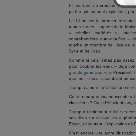
Et pourtant, en creusant un peu p
pu être pleinement exploitées, par 
Le Liban est le premier territoir
toutes sortes – agents de la Mais
« rebelles modérés », intell
contrebandiers auto-glorifiés –
touche un membre de l’Axe de la 
Syrie et de l’Iran.
Comme si cela n’était pas assez 
pour troubler les eaux – déjà co
grands généraux »
, le Président 
que moi – mais ils semblent penser 
Trump a ajouté : « C’était une sor
Cette remarque incandescente a-t-e
classifiées ? Ou le Président lançai
Trump a finalement retiré ses co
ses dires sur ce que les « généra
Esper, ait soutenu l’explication de l
C’est encore une autre illustratio