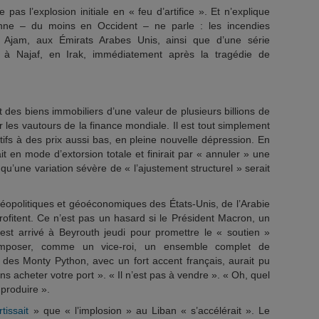
pas l’explosion initiale en « feu d’artifice ». Et n’explique
nne – du moins en Occident – ne parle : les incendies
à Ajam, aux Émirats Arabes Unis, ainsi que d’une série
es à Najaf, en Irak, immédiatement après la tragédie de
t des biens immobiliers d’une valeur de plusieurs billions de
r les vautours de la finance mondiale. Il est tout simplement
ctifs à des prix aussi bas, en pleine nouvelle dépression. En
it en mode d’extorsion totale et finirait par « annuler » une
qu’une variation sévère de « l’ajustement structurel » serait
géopolitiques et géoéconomiques des États-Unis, de l’Arabie
rofitent. Ce n’est pas un hasard si le Président Macron, un
 est arrivé à Beyrouth jeudi pour promettre le « soutien »
imposer, comme un vice-roi, un ensemble complet de
 des Monty Python, avec un fort accent français, aurait pu
s acheter votre port ». « Il n’est pas à vendre ». « Oh, quel
produire ».
tissait
» que « l’implosion » au Liban « s’accélérait ». Le