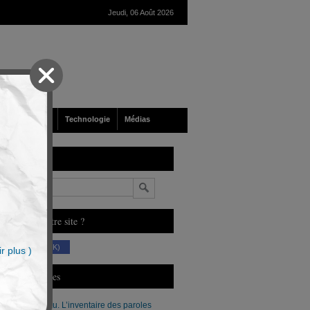
Jeudi, 06 Août 2026
nté
Société
Technologie
Médias
echerche
n
ous aimez notre site ?
(230 K)
r plus )
erniers Articles
Xavier Moreau. L’inventaire des paroles