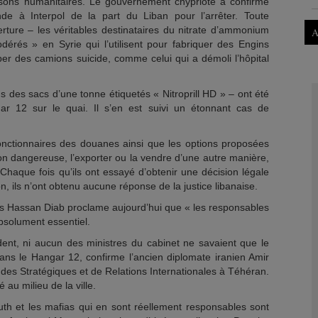
aisons humanitaires. Le gouvernement chypriote a confirmé
de à Interpol de la part du Liban pour l’arrêter. Toute
rture – les véritables destinataires du nitrate d’ammonium
A
dérés » en Syrie qui l’utilisent pour fabriquer des Engins
per des camions suicide, comme celui qui a démoli l’hôpital
 des sacs d’une tonne étiquetés « Nitroprill HD » – ont été
ar 12 sur le quai. Il s’en est suivi un étonnant cas de
onctionnaires des douanes ainsi que les options proposées
on dangereuse, l’exporter ou la vendre d’une autre manière,
 Chaque fois qu’ils ont essayé d’obtenir une décision légale
, ils n’ont obtenu aucune réponse de la justice libanaise.
ais Hassan Diab proclame aujourd’hui que « les responsables
absolument essentiel.
ident, ni aucun des ministres du cabinet ne savaient que le
ans le Hangar 12, confirme l’ancien diplomate iranien Amir
des Stratégiques et de Relations Internationales à Téhéran.
au milieu de la ville.
th et les mafias qui en sont réellement responsables sont