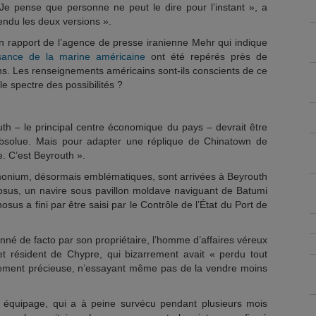
Je pense que personne ne peut le dire pour l’instant », a
endu les deux versions ».
n rapport de l’agence de presse iranienne Mehr qui indique
sance de la marine américaine
ont été repérés près de
. Les renseignements américains sont-ils conscients de ce
le spectre des possibilités ?
uth – le principal centre économique du pays – devrait être
bsolue. Mais pour adapter une réplique de Chinatown de
. C’est Beyrouth ».
monium, désormais emblématiques, sont arrivées à Beyrouth
us, un navire sous pavillon moldave naviguant de Batumi
s a fini par être saisi par le Contrôle de l’État du Port de
onné de facto par son propriétaire, l’homme d’affaires véreux
t résident de Chypre, qui bizarrement avait « perdu tout
ivement précieuse, n’essayant même pas de la vendre moins
 équipage, qui a à peine survécu pendant plusieurs mois