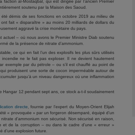
la faction al-Mostaqbal, qui est dirigée par l’ancien Premier
 entièrement soutenu par la Maison des Saoud.
été démis de ses fonctions en octobre 2019 au milieu de
 ont fait « disparaître » au moins 20 milliards de dollars du
rieusement aggravé la crise monétaire du pays.
 actuel – où nous avons le Premier Ministre Diab soutenu
nformé de la présence de nitrate d’ammonium.
able, ce qui en fait l’un des explosifs les plus sûrs utilisés
incendie ne le fait pas exploser. Il ne devient hautement
par exemple par du pétrole – ou s’il est chauffé au point de
s qui produisent une sorte de cocon imperméable autour de
’accumuler jusqu’à un niveau dangereux où une inflammation
le Hangar 12 pendant sept ans, ce stock a-t-il soudainement
lication directe
, fournie par l’expert du Moyen-Orient Elijah
a été « provoquée » par un forgeron désemparé, équipé d’un
 nitrate d’ammonium non sécurisé. Non sécurisé en raison,
e et de la corruption – ou dans le cadre d’une « erreur »
ité d’une explosion future.