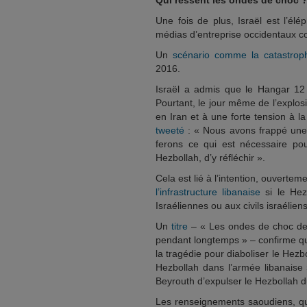
Qui ressent les ondes de choc 
Une fois de plus, Israël est l’él
médias d’entreprise occidentaux c
Un
scénario comme la catastrop
2016.
Israël a admis que le Hangar 12 
Pourtant, le jour même de l’explos
en Iran et à une forte tension à l
tweeté
: « Nous avons frappé une 
ferons ce qui est nécessaire po
Hezbollah, d’y réfléchir ».
Cela est lié à l’intention, ouverte
l’infrastructure libanaise
si le Hez
Israéliennes ou aux civils israéliens
Un
titre
– « Les ondes de choc de l
pendant longtemps » – confirme que
la tragédie pour diaboliser le Hezbol
Hezbollah dans l’armée libanaise
Beyrouth d’expulser le Hezbollah d
Les renseignements saoudiens, qui