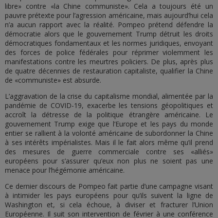
libre» contre «la Chine communiste». Cela a toujours été un
pauvre prétexte pour l’agression américaine, mais aujourd’hui cela
n’a aucun rapport avec la réalité. Pompeo prétend défendre la
démocratie alors que le gouvernement Trump détruit les droits
démocratiques fondamentaux et les normes juridiques, envoyant
des forces de police fédérales pour réprimer violemment les
manifestations contre les meurtres policiers. De plus, après plus
de quatre décennies de restauration capitaliste, qualifier la Chine
de «communiste» est absurde.
L’aggravation de la crise du capitalisme mondial, alimentée par la
pandémie de COVID-19, exacerbe les tensions géopolitiques et
accroît la détresse de la politique étrangère américaine. Le
gouvernement Trump exige que l’Europe et les pays du monde
entier se rallient à la volonté américaine de subordonner la Chine
à ses intérêts impérialistes. Mais il le fait alors même qu’il prend
des mesures de guerre commerciale contre ses «alliés»
européens pour s’assurer qu’eux non plus ne soient pas une
menace pour l’hégémonie américaine.
Ce dernier discours de Pompeo fait partie d’une campagne visant
à intimider les pays européens pour qu’ils suivent la ligne de
Washington et, si cela échoue, à diviser et fracturer l’Union
Européenne. Il suit son intervention de février à une conférence