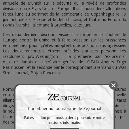
annuelle de Munich sur la sécurité qui a révélé de profondes
divisions entre États-Unis et Europe. Il suit aussi deux allocutions
faites l’une au sommet de la démocratie de Copenhague le 19
juin, intitulée «L’Europe et le défi chinois», et l’autre au Forum du
Fonds Marshall allemand à Bruxelles, le 25 juin.
Ces deux derniers discours visaient à mobiliser le soutien de
l’Europe contre la Chine et à faire pression sur les puissances
européennes pour qu’elles adoptent une position plus agressive.
Les deux rencontres étaient présidés par des personnalités
résolument pro-Washington – la première par l’ex-premier
ministre danois et secrétaire général de l’OTAN Anders Fogh
Rasmussen, et la seconde par le correspondant allemand du Wall
Street Journal, Bojan Pancevski.
Pompeo a noté des «succès» dans le renforcement des mesures
européennes contre la Chine. Ceux-ci comprenaient une nouvelle
alliance interparlementaire sur la Chine où figurent certains
dirigeants européens ; les dénonciations britanniques de Pékin sur
Contribuer au journalisme de ZeJournal
la nouvelle loi de sécurité nationale à Hong Kong ; et la mise à
l’écart de la société de télécommunications chinoise Huawei par
Faites un don pour nous aider à poursuivre notre
des pays européens comme la République tchèque.
mission d’information