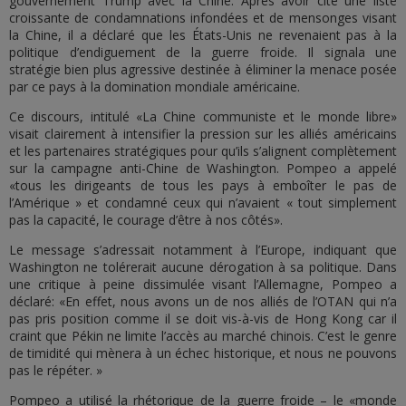
gouvernement Trump avec la Chine. Après avoir cité une liste
croissante de condamnations infondées et de mensonges visant
la Chine, il a déclaré que les États-Unis ne revenaient pas à la
politique d’endiguement de la guerre froide. Il signala une
stratégie bien plus agressive destinée à éliminer la menace posée
par ce pays à la domination mondiale américaine.
Ce discours, intitulé «La Chine communiste et le monde libre»
visait clairement à intensifier la pression sur les alliés américains
et les partenaires stratégiques pour qu’ils s’alignent complètement
sur la campagne anti-Chine de Washington. Pompeo a appelé
«tous les dirigeants de tous les pays à emboîter le pas de
l’Amérique » et condamné ceux qui n’avaient « tout simplement
pas la capacité, le courage d’être à nos côtés».
Le message s’adressait notamment à l’Europe, indiquant que
Washington ne tolérerait aucune dérogation à sa politique. Dans
une critique à peine dissimulée visant l’Allemagne, Pompeo a
déclaré: «En effet, nous avons un de nos alliés de l’OTAN qui n’a
pas pris position comme il se doit vis-à-vis de Hong Kong car il
craint que Pékin ne limite l’accès au marché chinois. C’est le genre
de timidité qui mènera à un échec historique, et nous ne pouvons
pas le répéter. »
Pompeo a utilisé la rhétorique de la guerre froide – le «monde