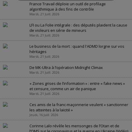
France Travail déploie un outil de profilage
algorithmique à des fins de contrôle
Mardi, 21 Juill. 2026
LFI ou La Folie intégrale : des députés plaident la cause
de violeurs en série de mineurs
Mardi, 21 Juill. 2026
Le business de la mort : quand l'ADMD lorgne sur vos
héritages
Mardi, 21 Juill. 2026
De MK-Ultra à l’opération Midnight Climax
Mardi, 21 Juill. 2026
« Zones grises de l’information » : entre « fake news »
et censure, comme un air de panique
Mardi, 21 Juill. 2026
Ces amis de la franc-maçonnerie veulent « sanctionner
les atteintes à la laïcité »
Jeudi, 16 Juill. 2026
Corinne Lalo révèle les mensonges de l’Otan et de
l’OMS sur le coronavirus et la guerre en Ukraine (Vidéo)