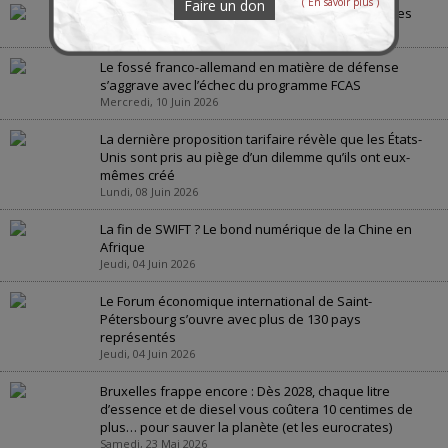
( En savoir plus )
Faire un don
Évian 2026 : le banquet des puissances déclinantes
Lundi, 15 Juin 2026
Le fossé franco-allemand en matière de défense
s’aggrave avec l’échec du programme FCAS
Mercredi, 10 Juin 2026
La dernière proposition tarifaire révèle que les États-
Unis sont pris au piège d’un dilemme qu’ils ont eux-
mêmes créé
Lundi, 08 Juin 2026
La fin de SWIFT ? Le bond numérique de la Chine en
Afrique
Jeudi, 04 Juin 2026
Le Forum économique international de Saint-
Pétersbourg s’ouvre avec plus de 130 pays
représentés
Jeudi, 04 Juin 2026
Bruxelles frappe encore : Dès 2028, chaque litre
d’essence et de diesel vous coûtera 10 centimes de
plus… pour sauver la planète (et les eurocrates)
Samedi, 23 Mai 2026