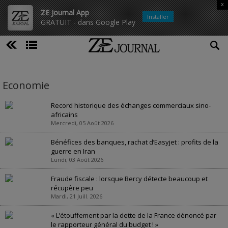
x
ZE Journal App
Installer
GRATUIT - dans Google Play
Economie
Record historique des échanges commerciaux sino-
africains
Mercredi, 05 Août 2026
Bénéfices des banques, rachat d’Easyjet : profits de la
guerre en Iran
Lundi, 03 Août 2026
Fraude fiscale : lorsque Bercy détecte beaucoup et
récupère peu
Mardi, 21 Juill. 2026
« L’étouffement par la dette de la France dénoncé par
le rapporteur général du budget ! »