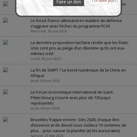
( En savoir plus )
Faire un don
Évian 2026 : le banquet des puissances déclinantes
Lundi, 15 Juin 2026
Le fossé franco-allemand en matière de défense
s’aggrave avec l’échec du programme FCAS
Mercredi, 10 Juin 2026
La dernière proposition tarifaire révèle que les États-
Unis sont pris au piège d’un dilemme qu’ils ont eux-
mêmes créé
Lundi, 08 Juin 2026
La fin de SWIFT ? Le bond numérique de la Chine en
Afrique
Jeudi, 04 Juin 2026
Le Forum économique international de Saint-
Pétersbourg s’ouvre avec plus de 130 pays
représentés
Jeudi, 04 Juin 2026
Bruxelles frappe encore : Dès 2028, chaque litre
d’essence et de diesel vous coûtera 10 centimes de
plus… pour sauver la planète (et les eurocrates)
Samedi, 23 Mai 2026