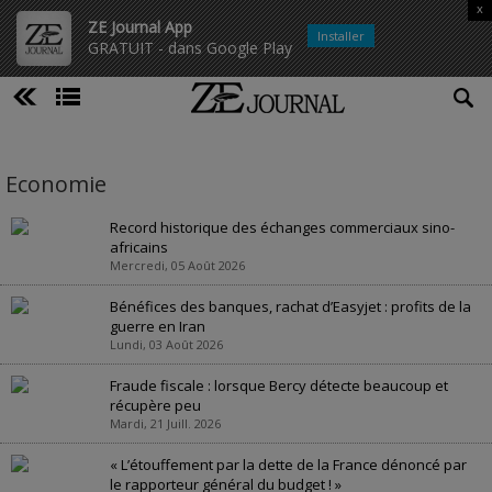
x
ZE Journal App
Installer
GRATUIT - dans Google Play
Economie
Record historique des échanges commerciaux sino-
africains
Mercredi, 05 Août 2026
Bénéfices des banques, rachat d’Easyjet : profits de la
guerre en Iran
Lundi, 03 Août 2026
Fraude fiscale : lorsque Bercy détecte beaucoup et
récupère peu
Mardi, 21 Juill. 2026
« L’étouffement par la dette de la France dénoncé par
le rapporteur général du budget ! »